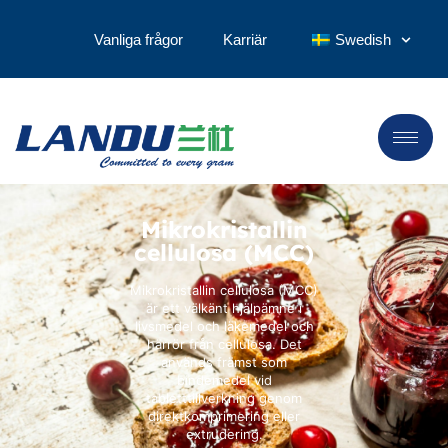
Vanliga frågor
Karriär
Swedish
Mikrokristallin
cellulosa (MCC)
Mikrokristallin cellulosa (MCC)
är ett välkänt hjälpämne i
livsmedel och läkemedel och
härrör från cellulosa. Det
används främst som
bindemedel vid
tabletttillverkning genom
direktkomprimering eller
extrudering.