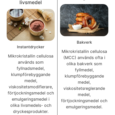
livsmedel
Bakverk
Instantdrycker
Mikrokristallin cellulosa
Mikrokristallin cellulosa
(MCC) används ofta i
används som
olika bakverk som
fyllnadsmedel,
fyllmedel,
klumpförebyggande
klumpförebyggande
medel,
medel,
viskositetsmodifierare,
viskositetsreglerande
förtjockningsmedel och
medel,
emulgeringsmedel i
förtjockningsmedel och
olika livsmedels- och
emulgeringsmedel.
dryckesprodukter.