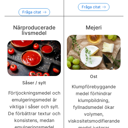
Fråga citat
Fråga citat
Närproducerade
Mejeri
livsmedel
Ost
Såser / sylt
Klumpförebyggande
Förtjockningsmedel och
medel förhindrar
emulgeringsmedel är
klumpbildning,
viktiga i såser och sylt.
fyllnadsmedel ökar
De förbättrar textur och
volymen,
konsistens, medan
viskositetsmodifierande
emulgeringsmedel
medel justerar