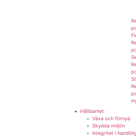
R
p
Fl
R
p
Se
R
p
S
R
p
H
Hållbarhet
Växa och förnya
Skydda miljön
Integritet i handlin