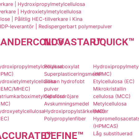
verkare | Hydroxipropylmetylcellulosa
rkare | Hydroxietylmetylcellulosa
ose | Pålitlig HEC-tillverkare i Kina
RDP-leverantör | Redispergerbart polymerpulver
LANDER
COLL
NOVA
®
STAR
UQU
™
ICK
™
ydroxipropylmetylcellulosa
Polykarboxylat
Hydroxipropylmetyl
HPMC)
Superplasticeringsmedel
(HPMC)
droxietylmetylcellulosa
Silikon hydrofobt
Etylcellulosa (EC)
HEMC/MHEC)
pulver
Mikrokristallin
atriumkarboximetylcellulosa
Gipsfördröjare
cellulosa (MCC)
CMC)
Avskumningsmedel
Metylcellulosa
droxyetylcellulosa
Hydroxipropylstärkelseeter
(MC)
HEC)
Polypropylenfiber
Hypromellosacetat
(HPMCAS)
ACCU
RATE
DE
™
FINE
™
Låg substituerad