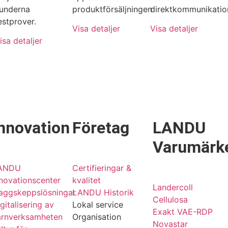
underna
produktförsäljningen
direktkommunikatio
estprover.
Visa detaljer
Visa detaljer
isa detaljer
nnovation
Företag
LANDU
Varumärk
ANDU
Certifieringar &
novationscenter
kvalitet
Landercoll
laggskeppslösningar
LANDU Historik
Cellulosa
gitalisering av
Lokal service
Exakt VAE-RDP
ärnverksamheten
Organisation
Novastar