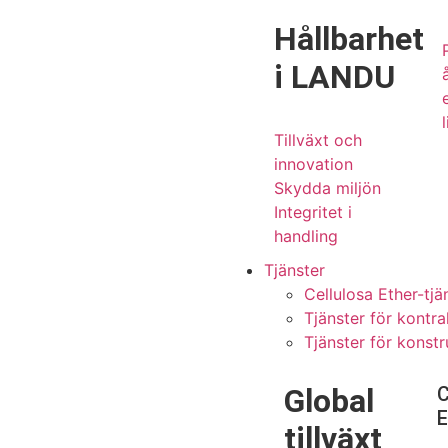
Hållbarhet
i LANDU
l
Tillväxt och
innovation
Skydda miljön
Integritet i
handling
Tjänster
Cellulosa Ether-tjä
Tjänster för kontra
Tjänster för konst
Global
C
E
tillväxt