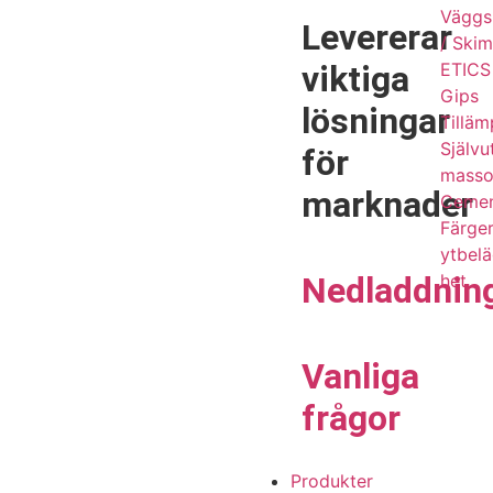
Väggs
Levererar
/ Ski
viktiga
ETICS 
Gips
lösningar
Tilläm
Själv
för
masso
marknader
Cemen
Färge
ytbel
Nedladdnin
het
Vanliga
frågor
Produkter