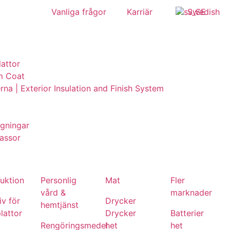
Vanliga frågor
Karriär
Swedish
lattor
m Coat
erna | Exterior Insulation and Finish System
ggningar
assor
uktion
Personlig
Mat
Fler
vård &
marknader
v för
Drycker
hemtjänst
lattor
Drycker
Batterier
Rengöringsmedel
het
het