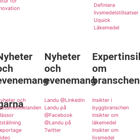
ltur för
Definiera
novation
livsmedelstillsatser
Uquick
Läkemedel
g
Nyheter
Nyheter
Expertinsi
och
och
om
evenemang
evenemang
branschen
yheter och
Landu @Linkedin
Insikter i
garna
ressmeddelanden
Landu på
byggbranschen
ässor
@Facebook
Insikter om
tställning
@Landu på
läkemedel
eportage
Twitter
Insikter om
ideo
livsmedel