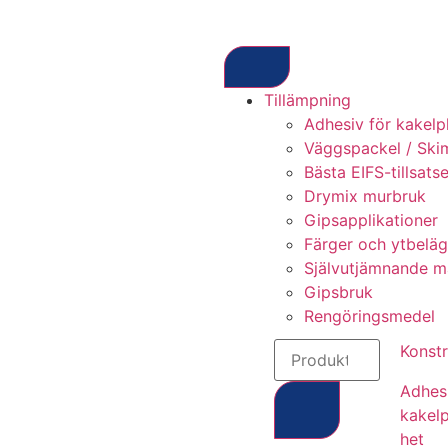
Tillämpning
Adhesiv för kakelp
Väggspackel / Ski
Bästa EIFS-tillsats
Drymix murbruk
Gipsapplikationer
Färger och ytbelä
Självutjämnande m
Gipsbruk
Rengöringsmedel
Konstr
Adhesi
kakelp
het