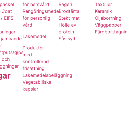
packel
för hemvård
Bageri:
Textilier
m Coat
Rengöringsmedel
Brödtårta
Keramik
/ EIFS
för personlig
Stekt mat
Oljeborrning
vård
Hölje av
Väggpapper
pningar
protein
Färgborttagni
Läkemedel
utjämnande
Sås sylt
r
Produkter
tputs/gips
med
r och
kontrollerad
äggningar
frisättning
gar
Läkemedelsbeläggning
Vegetabiliska
kapslar