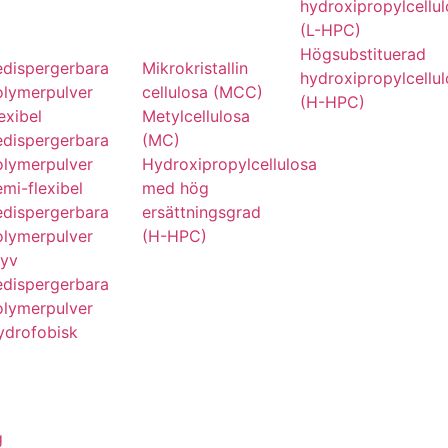
hydroxipropylcellu
(L-HPC)
Högsubstituerad
edispergerbara
Mikrokristallin
hydroxipropylcellu
olymerpulver
cellulosa (MCC)
(H-HPC)
exibel
Metylcellulosa
edispergerbara
(MC)
olymerpulver
Hydroxipropylcellulosa
mi-flexibel
med hög
edispergerbara
ersättningsgrad
olymerpulver
(H-HPC)
tyv
edispergerbara
olymerpulver
ydrofobisk
g