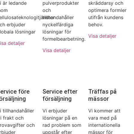
i är ledande
pulverprodukter
skräddarsy och
nom
och
optimera formler
ellulosateknologitjänster
tillhandahåller
utifrån kundens
ch erbjuder
nyckelfärdiga
behov.
lobala lösningar
lösningar för
Visa detaljer
formelbearbetning.
isa detaljer
Visa detaljer
ervice före
Service efter
Träffas på
örsäljning
försäljning
mässor
i tillhandahåller
Vi erbjuder
Vi kommer att
ri frakt och
lösningar på en
vara med på
rovavgifter och
rad problem som
internationella
rbjuder
uppstår efter
mässor för