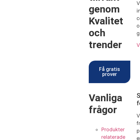
V
genom
i
Kvalitet
c
o
och
g
trender
V
Få gratis
prover
Vanliga
S
f
frågor
V
f
Produkter
p
relaterade
e