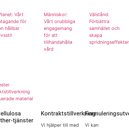
Planet: Vårt
Människor:
Välstånd:
åtagande för
Vårt orubbliga
Förbättra
en hållbar
engagemang
samhället och
ivsstil
för att
skapa
tillhandahålla
spridningseffekter
vård
nster
ktstillverkning
ruerade material
ellulosa
Kontraktstillverkning
Formuleringsutv
ther-tjänster
Vi hjälper till med
Vi kan