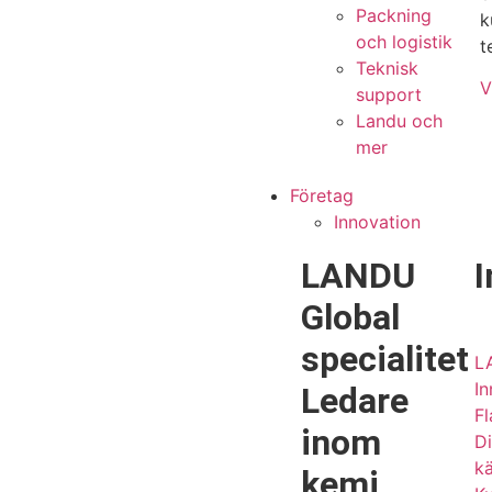
Packning
k
och logistik
t
Teknisk
V
support
Landu och
mer
Företag
Innovation
LANDU
I
Global
specialitet
L
In
Ledare
F
inom
Di
k
kemi