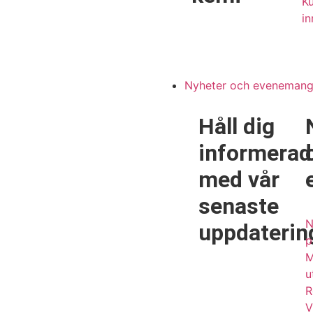
Ku
in
Nyheter och eveneman
Håll dig
informerad
med vår
senaste
N
uppdaterin
p
M
u
R
V