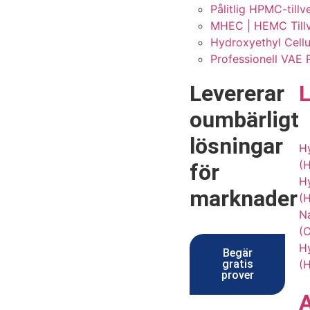
Pålitlig HPMC-till
MHEC | HEMC Tillve
Hydroxyethyl Cellul
Professionell VAE 
Levererar
oumbärligt
lösningar
H
(
för
Hy
marknader
(
N
(
Hy
Begär
gratis
(
prover