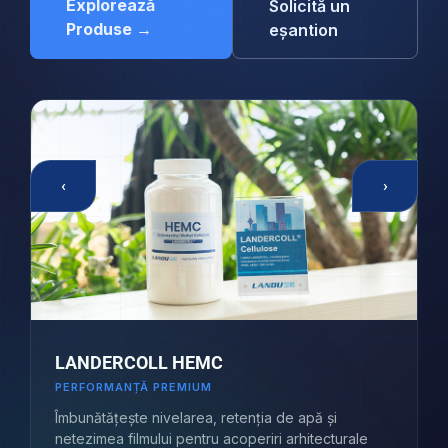
Explorează
Solicită un
Produse →
eșantion
‹
›
LANDERCOLL HEMC
PERFORMANȚĂ PREMIUM
Îmbunătățește nivelarea, retenția de apă și
netezimea filmului pentru acoperiri arhitecturale