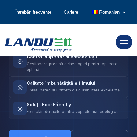
LANDU furnizează eteri de celuloză avansați care
Întrebări frecvente
Cariere
Romanian
ridică formularea de acoperiri — de la control
precis al vâscozității până la calitatea superioară a
filmului și stabilitate îmbunătățită.
Control superior al vâscozității
◎
Gestionare precisă a rheologiei pentru aplicare
optimă
Calitate îmbunătățită a filmului
◎
Finisaj neted și uniform cu durabilitate excelentă
Soluții Eco-Friendly
◎
Formulări durabile pentru vopsele mai ecologice