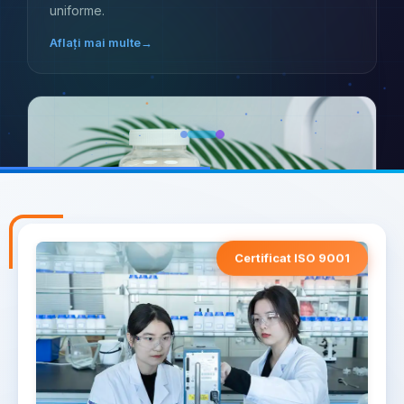
uniforme.
Aflați mai multe
→
Certificat ISO 9001
LANDERCOLL HEC
RHEOLOGIE VERSATILĂ
Asigură îngroșare eficientă, stabilitate și aplicare
netedă în vopsele pe bază de apă.