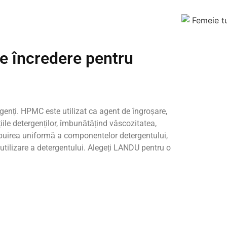
e încredere pentru
genți.
HPMC este utilizat ca agent de îngroșare,
iile detergenților, îmbunătățind vâscozitatea,
ribuirea uniformă a componentelor detergentului,
utilizare a detergentului.
Alegeți LANDU pentru o