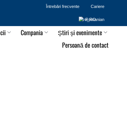
Întrebări frecvente
Cariere
Romanian
cii
Compania
Știri și evenimente
Persoană de contact
u succesul în 2024！