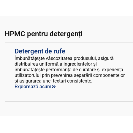
HPMC pentru detergenți
Detergent de rufe
Îmbunătățește vâscozitatea produsului, asigură
distribuirea uniformă a ingredientelor și
îmbunătățește performanța de curățare și experiența
utilizatorului prin prevenirea separării componentelor
și asigurarea unei texturi consistente.
Explorează acum