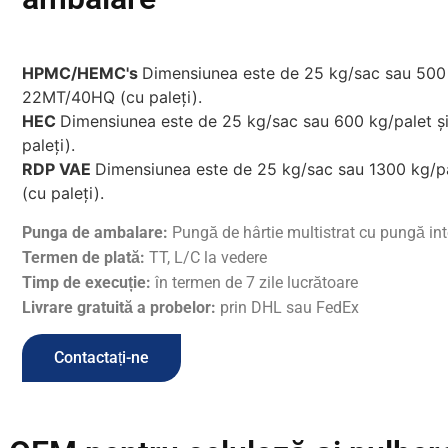
HPMC/HEMC's
Dimensiunea este de 25 kg/sac sau 500 
22MT/40HQ (cu paleți).
HEC
Dimensiunea este de 25 kg/sac sau 600 kg/palet 
paleți).
RDP VAE
Dimensiunea este de 25 kg/sac sau 1300 kg/p
(cu paleți).
Punga de ambalare:
Pungă de hârtie multistrat cu pungă in
Termen de plată:
TT, L/C la vedere
Timp de execuție:
în termen de 7 zile lucrătoare
Livrare gratuită a probelor:
prin DHL sau FedEx
Contactați-ne