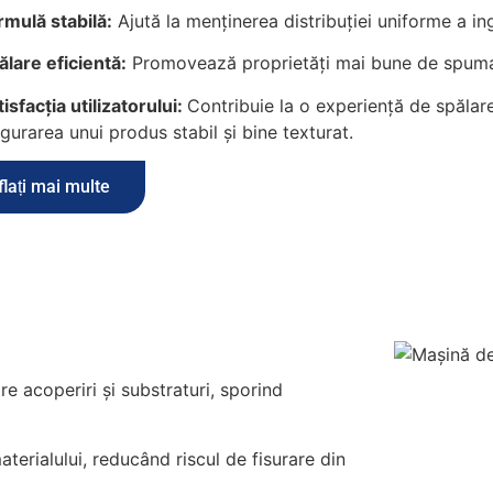
rmulă stabilă:
Ajută la menținerea distribuției uniforme a in
ălare eficientă:
Promovează proprietăți mai bune de spumare
tisfacția utilizatorului:
Contribuie la o experiență de spălare
igurarea unui produs stabil și bine texturat.
flați mai multe
e acoperiri și substraturi, sporind
terialului, reducând riscul de fisurare din