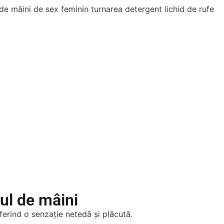
ul de mâini
erind o senzație netedă și plăcută.