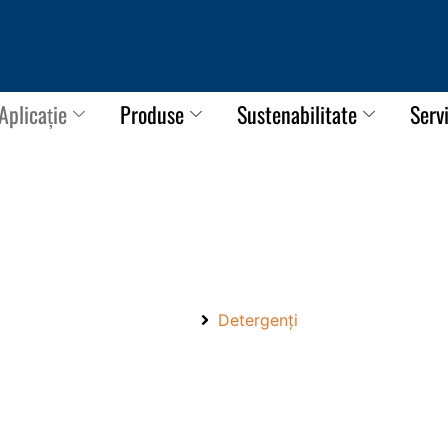
Aplicație
Produse
Sustenabilitate
Servi
cu LANDU, faceți cunoștință c
Acasă
Detergenți