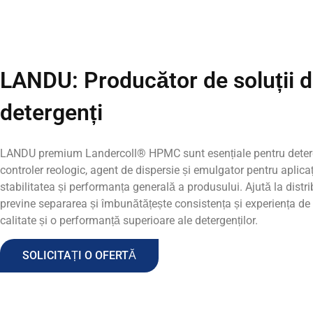
LANDU: Producător de soluții d
detergenți
LANDU premium Landercoll® HPMC
sunt esențiale pentru deter
controler reologic, agent de dispersie și emulgator pentru aplicaț
stabilitatea și performanța generală a produsului. Ajută la dist
previne separarea și îmbunătățește consistența și experiența de 
calitate și o performanță superioare ale detergenților
.
SOLICITAȚI O OFERTĂ