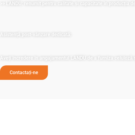
>> LANDU: renumit pentru calitate și capacitate în producția d
LANDU este renumit pentru fiabilitatea și calitatea superio
ale calității, depășim în mod constant standardele industrie
de producție amplă, livrând la timp, de fiecare dată.
Asistență post-vânzare dedicată:
Dincolo de aprovizionare, LANDU oferă soluții personalizat
proiectului. Colaborați cu noi pentru fiabilitate de neegalat,
Aveți încredere în angajamentul LANDU de a furniza celuloză 
Contactați-ne