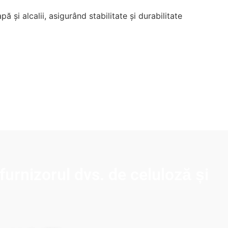
 și alcalii, asigurând stabilitate și durabilitate
urnizorul dvs. de celuloză și