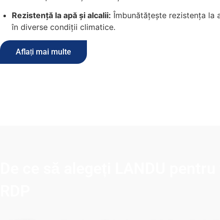
Rezistență la apă și alcalii:
Îmbunătățește rezistența la apă
în diverse condiții climatice.
Aflați mai multe
De ce să alegeți LANDU pentru f
RDP