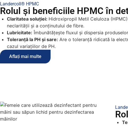
Landercoll® HPMC
Rolul și beneficiile HPMC în det
Claritatea soluției:
Hidroxipropil Metil Celuloza (HPMC) 
neclarității și a conținutului de fibre.
Lubricitate:
Îmbunătățește fluxul și dispersia produselor
Toleranță la PH și sare:
Are o toleranță ridicată la electr
cazul variațiilor de PH.
Aflați mai multe
Lande
Rol
Te