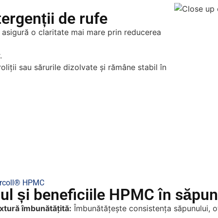
ergenții de rufe
asigură o claritate mai mare prin reducerea
.
oliții sau sărurile dizolvate și rămâne stabil în
rcoll® HPMC
ul și beneficiile HPMC în săpun
xtură îmbunătățită:
Îmbunătățește consistența săpunului, of