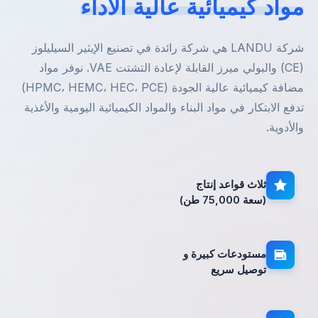
واد كيميائية عالية الأداء
شركة LANDU هي شركة رائدة في تصنيع الإيثير السيليلوز
(CE) والبولي ميرز القابلة لإعادة التشتت VAE. نوفر مواد
مضافة كيميائية عالية الجودة (HPMC، HEMC، HEC، PCE)
دفع الابتكار في مواد البناء والمواد الكيميائية اليومية والأغذية
الأدوية.
ثلاث قواعد إنتاج
(سعة 75,000 طن)
مستودعات كبيرة و
توصيل سريع