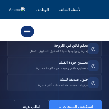
إيثيرات السليلوز
الأسئلة الشائعة
الوظائف
Arabic
تقدم LANDU إيثيرات السليلوز المتقدمة التي ترفع من
تركيبة الطلاء — من التحكم الدقيق في اللزوجة إلى جودة
الفيلم الممتازة والاستقرار المحسن.
تحكم فائق في اللزوجة
◎
إدارة ريوولوجيا دقيقة لتحقيق التطبيق الأمثل
تحسين جودة الفيلم
◎
تشطيب ناعم وموحد مع مقاومة ممتازة
حلول صديقة للبيئة
◎
تركيبات مستدامة لطلاءات أكثر خضرة
استكشف المنتجات →
اطلب عينة