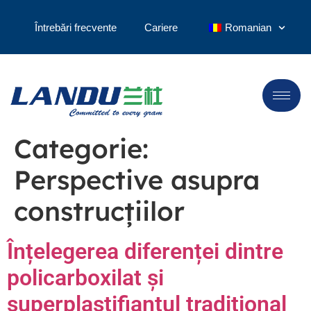
Întrebări frecvente
Cariere
Romanian
Categorie:
Perspective asupra
construcțiilor
Înțelegerea diferenței dintre
policarboxilat și
superplastifiantul tradițional