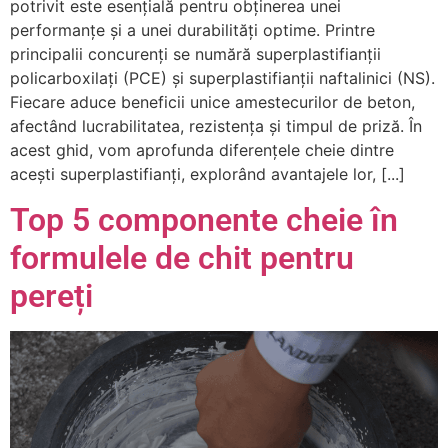
potrivit este esențială pentru obținerea unei
performanțe și a unei durabilități optime. Printre
principalii concurenți se numără superplastifianții
policarboxilați (PCE) și superplastifianții naftalinici (NS).
Fiecare aduce beneficii unice amestecurilor de beton,
afectând lucrabilitatea, rezistența și timpul de priză. În
acest ghid, vom aprofunda diferențele cheie dintre
acești superplastifianți, explorând avantajele lor, [...]
Top 5 componente cheie în
formulele de chit pentru
pereți