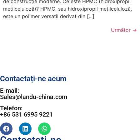
de construcție moderne. Ce este HPMC (hidroxipropil
metilceluloză)? HPMC, sau hidroxipropil metilceluloză,
este un polimer versatil derivat din [...]
Următor
→
Contactați-ne acum
E-mail:
Sales@landu-china.com
Telefon:
+86 531 6995 9221