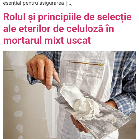
esențial pentru asigurarea [...]
Rolul și principiile de selecție
ale eterilor de celuloză în
mortarul mixt uscat