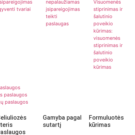
įsipareigojimas
nepalaužiamas
Visuomenės
gyventi tvariai
įsipareigojimas
stiprinimas ir
teikti
šalutinio
paslaugas
poveikio
kūrimas:
visuomenės
stiprinimas ir
šalutinio
poveikio
kūrimas
Paslaugos
s paslaugos
gų paslaugos
eliuliozės
Gamyba pagal
Formuluotės
teris
sutartį
kūrimas
aslaugos