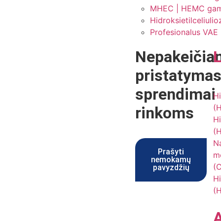
MHEC | HEMC gamint
Hidroksietilceliuli
Profesionalus VAE R
Nepakeičia
pristatyma
sprendimai
Hi
(
rinkoms
Hi
(
Na
Prašyti
me
nemokamų
(
pavyzdžių
Hi
(