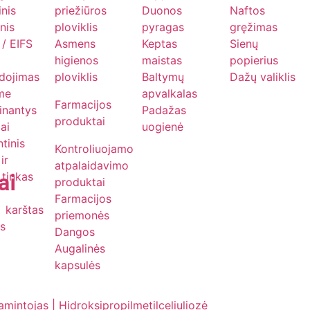
inis
priežiūros
Duonos
Naftos
nis
ploviklis
pyragas
gręžimas
/ EIFS
Asmens
Keptas
Sienų
higienos
maistas
popierius
dojimas
ploviklis
Baltymų
Dažų valiklis
me
apvalkalas
Farmacijos
ginantys
Padažas
produktai
iai
uogienė
tinis
Kontroliuojamo
ir
atpalaidavimo
ai
 tinkas
produktai
Farmacijos
karštas
priemonės
s
Dangos
Augalinės
kapsulės
intojas | Hidroksipropilmetilceliuliozė