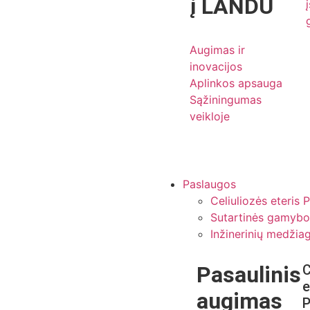
į LANDU
Augimas ir
inovacijos
Aplinkos apsauga
Sąžiningumas
veikloje
Paslaugos
Celiuliozės eteris 
Sutartinės gamybo
Inžinerinių medžia
Pasaulinis
C
e
augimas
P