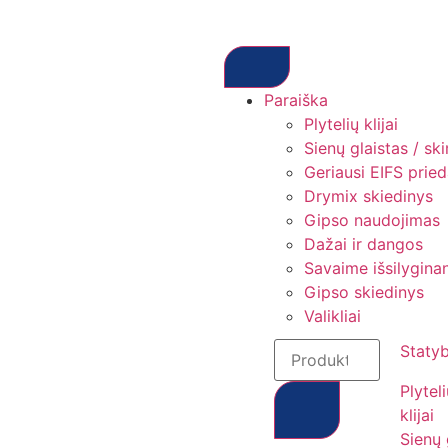
Paraiška
Plytelių klijai
Sienų glaistas / sk
Geriausi EIFS prieda
Drymix skiedinys
Gipso naudojimas
Dažai ir dangos
Savaime išsilyginan
Gipso skiedinys
Valikliai
Staty
Plytel
klijai
Sienų 