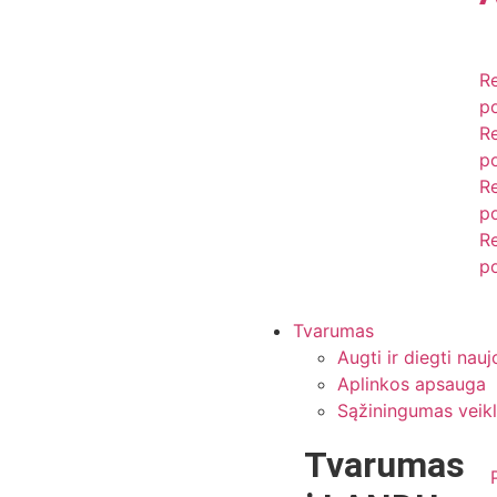
R
po
R
po
R
po
R
po
Tvarumas
Augti ir diegti nau
Aplinkos apsauga
Sąžiningumas veikl
Tvarumas