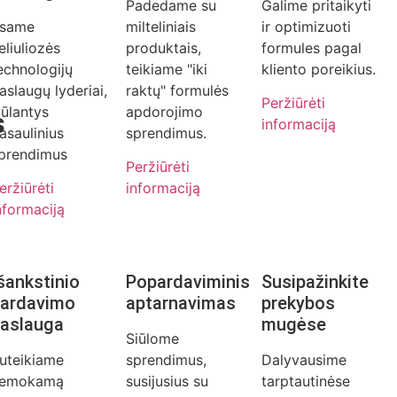
Padedame su
Galime pritaikyti
same
milteliniais
ir optimizuoti
eliuliozės
produktais,
formules pagal
echnologijų
teikiame "iki
kliento poreikius.
aslaugų lyderiai,
raktų" formulės
Peržiūrėti
iūlantys
apdorojimo
s
informaciją
asaulinius
sprendimus.
prendimus
Peržiūrėti
eržiūrėti
informaciją
nformaciją
šankstinio
Popardaviminis
Susipažinkite
ardavimo
aptarnavimas
prekybos
aslauga
mugėse
Siūlome
uteikiame
sprendimus,
Dalyvausime
emokamą
susijusius su
tarptautinėse