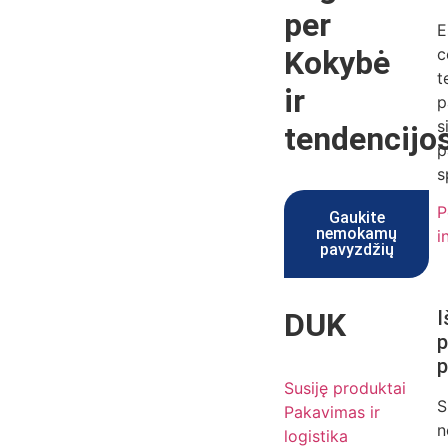
per
E
Kokybė
c
t
ir
p
s
tendencijo
p
s
P
Gaukite
nemokamų
i
pavyzdžių
DUK
I
p
p
Susiję produktai
S
Pakavimas ir
n
logistika