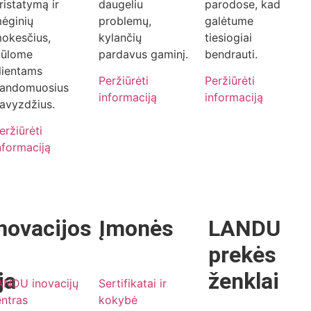
ristatymą ir
daugeliu
parodose, kad
ėginių
problemų,
galėtume
okesčius,
kylančių
tiesiogiai
iūlome
pardavus gaminį.
bendrauti.
lientams
Peržiūrėti
Peržiūrėti
andomuosius
informaciją
informaciją
avyzdžius.
eržiūrėti
nformaciją
novacijos
Įmonės
LANDU
prekės
ja
ženklai
ANDU inovacijų
Sertifikatai ir
ntras
kokybė