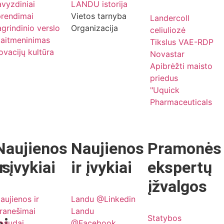
vyzdiniai
LANDU istorija
prendimai
Vietos tarnyba
Landercoll
grindinio verslo
Organizacija
celiuliozė
kaitmeninimas
Tikslus VAE-RDP
ovacijų kultūra
Novastar
Apibrėžti maisto
priedus
"Uquick
Pharmaceuticals
Naujienos
Naujienos
Pramonės
os
ir įvykiai
ir įvykiai
ekspertų
įžvalgos
aujienos ir
Landu @Linkedin
ranešimai
Landu
Statybos
paudai
@Facebook