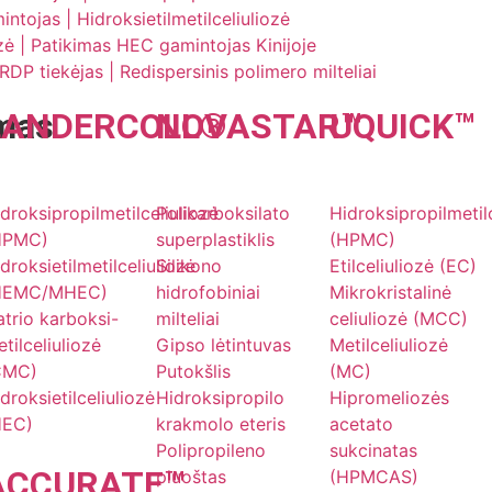
ojas | Hidroksietilmetilceliuliozė
ozė | Patikimas HEC gamintojas Kinijoje
DP tiekėjas | Redispersinis polimero milteliai
mas
LANDER
COLL
NOVA
®
STAR
UQU
™
ICK
™
s
droksipropilmetilceliuliozė
Polikarboksilato
Hidroksipropilmetil
HPMC)
superplastiklis
(HPMC)
droksietilmetilceliuliozė
Silikono
Etilceliuliozė (EC)
HEMC/MHEC)
hidrofobiniai
Mikrokristalinė
trio karboksi-
milteliai
celiuliozė (MCC)
tilceliuliozė
Gipso lėtintuvas
Metilceliuliozė
CMC)
Putokšlis
(MC)
droksietilceliuliozė
Hidroksipropilo
Hipromeliozės
HEC)
krakmolo eteris
acetato
Polipropileno
sukcinatas
ACCU
RATE
™
pluoštas
(HPMCAS)