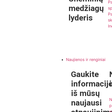
Pa
medžiagų
s
Pa
lyderis
s
In
Naujienos ir renginiai
Gaukite
informacij
iš mūsų
N
naujausi
p
s