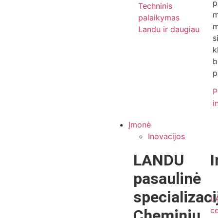
p
Techninis
m
palaikymas
m
Landu ir daugiau
s
k
b
p
P
i
Įmonė
Inovacijos
LANDU
I
pasaulinė
specializaci
L
ce
Cheminių