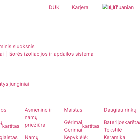
DUK
Karjera
Lithuanian
iminis sluoksnis
i | Išorės izoliacijos ir apdailos sistema
tys junginiai
bos
Asmeninė ir
Maistas
Daugiau rinkų
namų
ių
Gėrimai
Baterijos
karšta
priežiūra
karštas
karštas
Gėrimai
Tekstilė
glaistas
Namų
Kepyklėlė:
Keramika