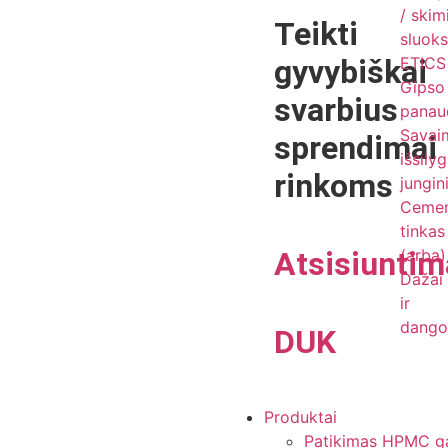
/ skim
Teikti
sluoks
gyvybiškai
ETICS 
Gipso
svarbius
panau
Savai
sprendimai
išsily
rinkoms
jungin
Cemen
tinkas 
Atsisiuntim
(arba)
Dažai
ir
dango
DUK
Produktai
Patikimas HPMC gam