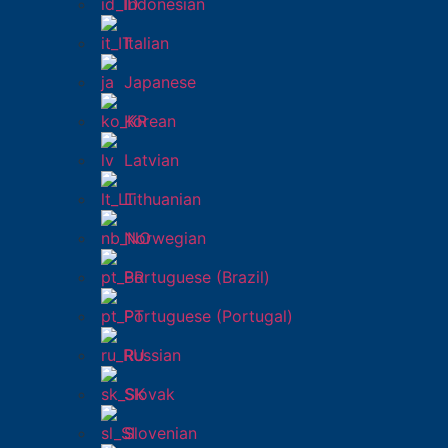
Indonesian
Italian
Japanese
Korean
Latvian
Lithuanian
Norwegian
Portuguese (Brazil)
Portuguese (Portugal)
Russian
Slovak
Slovenian