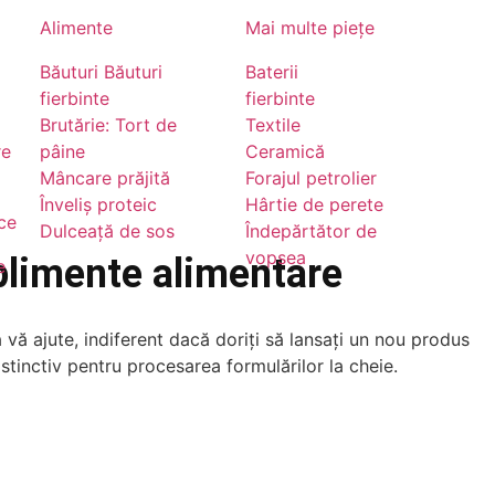
i
Alimente
Mai multe piețe
Băuturi Băuturi
Baterii
fierbinte
fierbinte
Brutărie: Tort de
Textile
re
pâine
Ceramică
Mâncare prăjită
Forajul petrolier
Înveliș proteic
Hârtie de perete
ce
Dulceață de sos
Îndepărtător de
vopsea
uplimente alimentare
e
vă ajute, indiferent dacă doriți să lansați un nou produs
stinctiv pentru procesarea formulărilor la cheie.