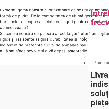
Explorați gama noastră cuprinzătoare de soluții de ambal
Între
formă de pudră. De la comoditatea de ultimă generație a amb
frec
borcanelor cu capac asociate cu linguri pentru măsurători 
dumneavoastră.
Sistemele noastre de pulbere direct la gură oferă un confor
Produs
rigide și rezistente asigură durabilitatea și integritatea prod
Producăt
Indiferent de preferințele dvs. de ambalare sau de specifica
MHEC | 
a vă satisface nevoile și a vă depăși așteptările.
Hidroxie
Furnizor
Livra
indis
soluț
piețe