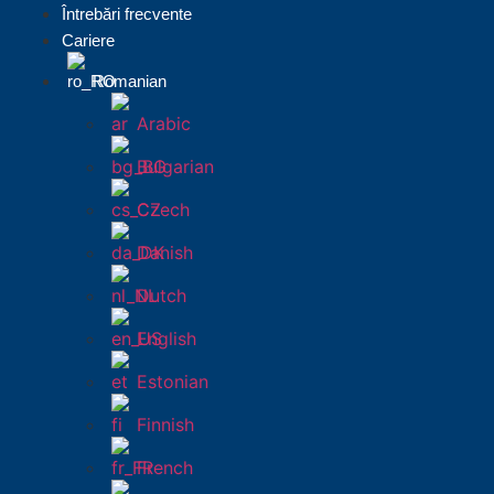
Întrebări frecvente
Cariere
Romanian
Arabic
Bulgarian
Czech
Danish
Dutch
English
Estonian
Finnish
French