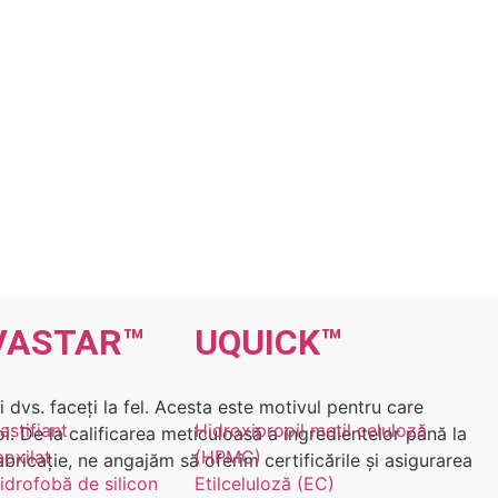
VA
STAR
™
UQU
ICK
™
dvs. faceți la fel. Acesta este motivul pentru care
astifiant
Hidroxipropil metil celuloză
oi. De la calificarea meticuloasă a ingredientelor până la
boxilat
(HPMC)
ricație, ne angajăm să oferim certificările și asigurarea
idrofobă de silicon
Etilceluloză (EC)