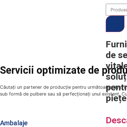
Servicii contractuale
LANDU este un lider recunoscut la nivel mondial
pentru celuloză, specializat în soluții tehnice gl
Furn
de se
vital
Servicii optimizate de prod
soluț
pent
Căutați un partener de producție pentru următoarea dvs. ino
sub formă de pulbere sau să perfecționați unul existent. Cu
piețe
Desc
Ambalaje