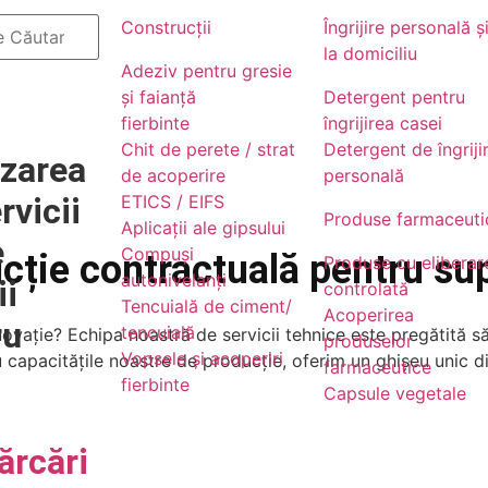
 de fabricație
Construcții
Îngrijire personală ș
la domiciliu
 în domeniul serviciilor tehnologice
Adeziv pentru gresie
obale.
și faianță
Detergent pentru
fierbinte
îngrijirea casei
Chit de perete / strat
Detergent de îngriji
izarea
de acoperire
personală
rvicii
ETICS / EIFS
Produse farmaceuti
Aplicații ale gipsului
e
Compuși
ucție contractuală pentru s
Produse cu eliberar
autonivelanți
ii
controlată
Tencuială de ciment/
Acoperirea
ru
tencuială
vație? Echipa noastră de servicii tehnice este pregătită să 
produselor
Vopsele și acoperiri
 capacitățile noastre de producție, oferim un ghișeu unic di
farmaceutice
fierbinte
Capsule vegetale
ărcări