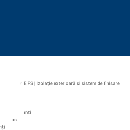
ie
entru gresie și faianță
perete / strat de acoperire
buni aditivi EIFS | Izolație exterioară și sistem de finisare
Drymix
i pentru gips
și acoperiri
 autonivelanți
de ipsos
nți