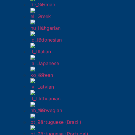
German
Greek
Hungarian
Indonesian
Italian
Japanese
Korean
Latvian
Lithuanian
Norwegian
Portuguese (Brazil)
Portuguese (Portugal)