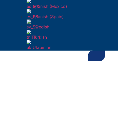
Spanish (Mexico)
Spanish (Spain)
Swedish
Turkish
Ukrainian