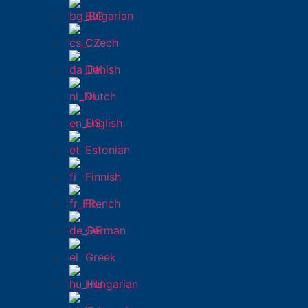
Bulgarian
Czech
Danish
Dutch
English
Estonian
Finnish
French
German
Greek
Hungarian