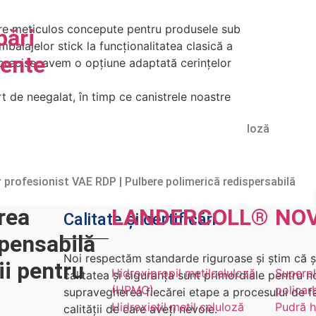
are meticulos concepute pentru produsele sub
bări
alajelor stick la funcționalitatea clasică a
vente
precise, avem o opțiune adaptată cerințelor
t de neegalat, în timp ce canistrele noastre
e
usului.
or HPMC de încredere | Hidroxipropil Metil Celuloză
țiile produsului, oferim o gamă versatilă pentru
HEMC Producător | Hidroxietil metil celuloză
tilceluloză | Producător HEC de încredere în China
 profesionist VAE RDP | Pulbere polimerică redispersabilă
rea
LANDER
COLL
®
NO
Calitate și certificări
pensabilă
Noi respectăm standarde riguroase și știm că și 
ii pentru
Hidroxipropil metilceluloză
Superpl
calitatea și siguranța sunt primordiale pentru n
(HPMC)
policar
supravegherea fiecărei etape a procesului de fab
Hidroxietil metil celuloză
Pudră h
calității de care aveți nevoie.