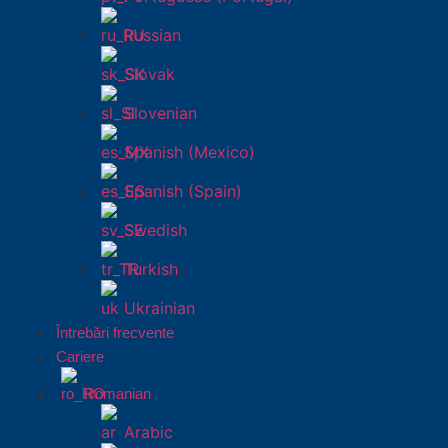
Russian
Slovak
Slovenian
Spanish (Mexico)
Spanish (Spain)
Swedish
Turkish
Ukrainian
Întrebări frecvente
Cariere
Romanian
Arabic