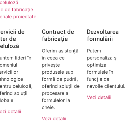
 celuloză
le de fabricație
eriale proiectate
ervicii de
Contract de
Dezvoltarea
ter de
fabricație
formulării
eluloză
Oferim asistență
Putem
untem lideri în
în ceea ce
personaliza și
omeniul
privește
optimiza
erviciilor
produsele sub
formulele în
ehnologice
formă de pudră,
funcție de
entru celuloză,
oferind soluții de
nevoile clientului.
ferind soluții
procesare a
Vezi detalii
lobale
formulelor la
cheie.
ezi detalii
Vezi detalii