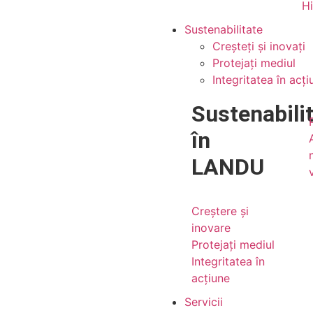
H
Sustenabilitate
Creșteți și inovați
Protejați mediul
Integritatea în acți
Sustenabili
în
LANDU
Creștere și
inovare
Protejați mediul
Integritatea în
acțiune
Servicii