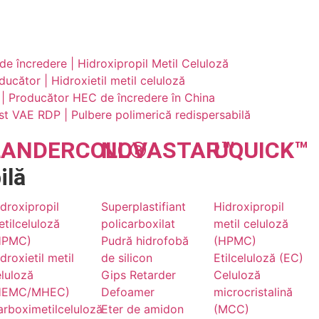
 încredere | Hidroxipropil Metil Celuloză
ător | Hidroxietil metil celuloză
ă | Producător HEC de încredere în China
ist VAE RDP | Pulbere polimerică redispersabilă
LANDER
COLL
NOVA
®
STAR
UQU
™
ICK
™
ilă
droxipropil
Superplastifiant
Hidroxipropil
tilceluloză
policarboxilat
metil celuloză
HPMC)
Pudră hidrofobă
(HPMC)
droxietil metil
de silicon
Etilceluloză (EC)
luloză
Gips Retarder
Celuloză
HEMC/MHEC)
Defoamer
microcristalină
rboximetilceluloză
Eter de amidon
(MCC)