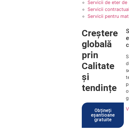
Servicii de eter de
Servicii contractua
Servicii pentru mat
Creștere
S
e
globală
c
prin
S
Calitate
d
s
și
t
p
tendințe
o
g
V
Obțineți
eșantioane
gratuite