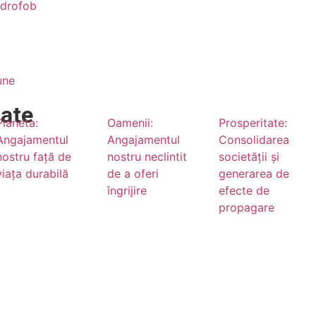
idrofob
une
tate
Planeta:
Oamenii:
Prosperitate:
Angajamentul
Angajamentul
Consolidarea
nostru față de
nostru neclintit
societății și
viața durabilă
de a oferi
generarea de
îngrijire
efecte de
propagare