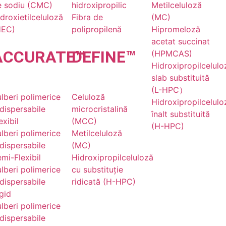
e sodiu (CMC)
hidroxipropilic
Metilceluloză
droxietilceluloză
Fibra de
(MC)
HEC)
polipropilenă
Hipromeloză
acetat succinat
ACCU
RATE
DE
™
FINE
™
(HPMCAS)
Hidroxipropilcelulo
slab substituită
(L-HPC）
lberi polimerice
Celuloză
Hidroxipropilcelulo
dispersabile
microcristalină
înalt substituită
exibil
(MCC)
(H-HPC)
lberi polimerice
Metilceluloză
dispersabile
(MC)
mi-Flexibil
Hidroxipropilceluloză
lberi polimerice
cu substituție
dispersabile
ridicată (H-HPC)
gid
lberi polimerice
dispersabile