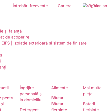
Întrebări frecvente
Cariere
Romanian
e și faianță
rat de acoperire
 EIFS | Izolație exterioară și sistem de finisare
ps
i
anți
ucții
Îngrijire
Alimente
Mai multe
personală și
piețe
v pentru
Băuturi
la domiciliu
 și
Băuturi
Baterii
ă
Detergent
fierbinte
fierbinte