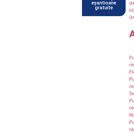
eșantioane
d
gratuite
Hi
(
Pu
re
Fl
Pu
re
Se
Pu
re
Ri
Pu
re