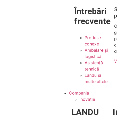
Întrebări
S
p
frecvente
O
g
Produse
p
conexe
c
Ambalare și
d
logistică
V
Asistență
tehnică
Landu și
multe altele
Compania
Inovație
LANDU
I