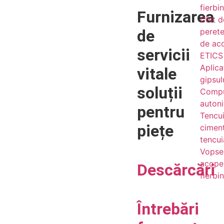
fierbi
Furnizarea
Chit d
de
perete
de ac
servicii
ETICS 
Aplicaț
vitale
gipsul
soluții
Comp
autoni
pentru
Tencui
piețe
cimen
tencui
Vopsel
acoper
Descărcări
fierbi
Întrebări