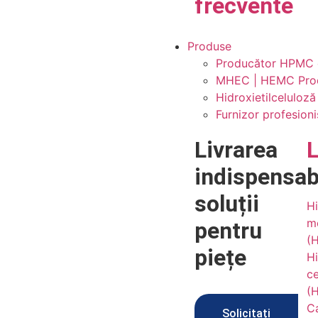
frecvente
Produse
Producător HPMC de
MHEC | HEMC Produc
Hidroxietilceluloz
Furnizor profesion
Livrarea
indispensab
soluții
Hi
me
pentru
(
piețe
Hi
ce
(
Ca
Solicitați