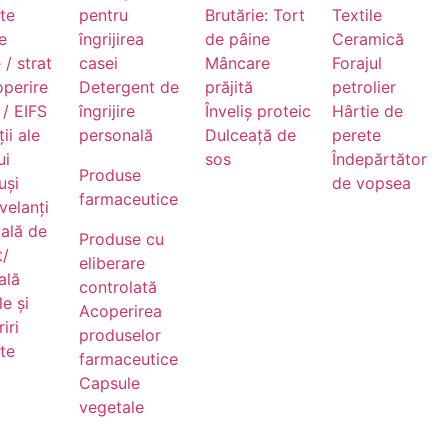
nte
pentru
Brutărie: Tort
Textile
e
îngrijirea
de pâine
Ceramică
 / strat
casei
Mâncare
Forajul
operire
Detergent de
prăjită
petrolier
/ EIFS
îngrijire
Înveliș proteic
Hârtie de
ii ale
personală
Dulceață de
perete
ui
sos
Îndepărtător
Produse
uși
de vopsea
farmaceutice
velanți
ală de
Produse cu
t/
eliberare
ală
controlată
e și
Acoperirea
iri
produselor
nte
farmaceutice
Capsule
vegetale