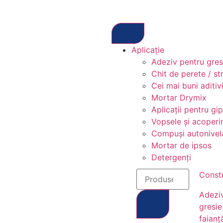
Aplicație
Adeziv pentru gresi
Chit de perete / st
Cei mai buni aditivi
Mortar Drymix
Aplicații pentru gi
Vopsele și acoperir
Compuși autonivel
Mortar de ipsos
Detergenți
Constr
Adezi
gresie
faianț