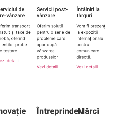
erviciul de
Servicii post-
Întâlniri la
re-vânzare
vânzare
târguri
ferim transport
Oferim soluții
Vom fi prezenți
ratuit și taxe de
pentru o serie de
la expoziții
robă, oferind
probleme care
internaționale
lienților probe
apar după
pentru
e testare.
vânzarea
comunicare
produselor
directă.
ezi detalii
Vezi detalii
Vezi detalii
novație
Întreprinderi
Mărci