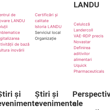
LANDU
ntrul de
Certificări și
novare LANDU
calitate
Celuloză
luții
Istoria LANDU
Landercoll
mblematice
Serviciul local
VAE-RDP precis
gitalizarea
Organizație
Novastar
tivității de bază
Definirea
ltura inovării
aditivilor
alimentari
Uquick
Pharmaceuticals
Știri și
Știri și
Perspecti
evenimente
evenimente
ale