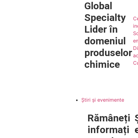
Global
Specialty
Ce
i
Lider în
So
domeniul
e
Di
produselor
ac
chimice
Cu
Știri și evenimente
Rămâneți
informați