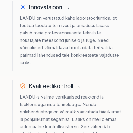
Innovatsioon →
LANDU on varustatud kahe laboratooriumiga, et
testida toodete toimivust ja omadusi. Lisaks
pakub meie professionaalsete tehniliste
nõustajate meeskond juhiseid ja tuge. Need
võimalused võimaldavad meil aidata teil valida
parimad lahendused teie konkreetsete vajaduste
jaoks.
Kvaliteedikontroll →
LANDU-s valime vertikaalsed reaktorid ja
tsüklonisegamise tehnoloogia. Nende
erilahendustega on võimalik saavutada täielikumat
ja põhjalikumat segamist. Lisaks on meil olemas
automaatne kontrollisüsteem. See vähendab