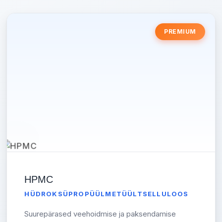
PREMIUM
HPMC
HÜDROKSÜPROPÜÜLMETÜÜLTSELLULOOS
Suurepärased veehoidmise ja paksendamise