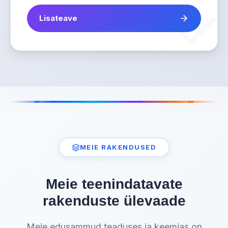
Lisateave
MEIE RAKENDUSED
Meie teenindatavate
rakenduste ülevaade
Meie edusammud teaduses ja keemias on