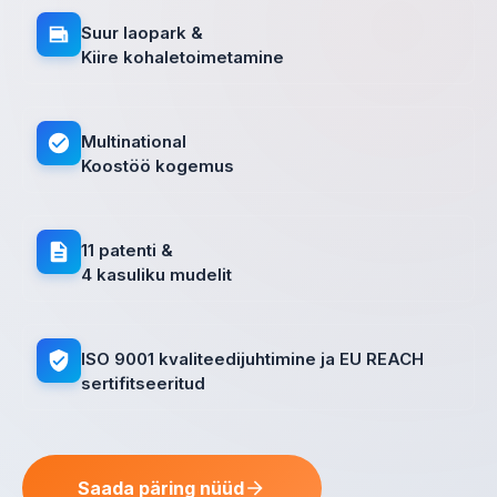
Suur laopark &
Kiire kohaletoimetamine
Multinational
Koostöö kogemus
11 patenti &
4 kasuliku mudelit
ISO 9001 kvaliteedijuhtimine ja EU REACH
sertifitseeritud
Saada päring nüüd