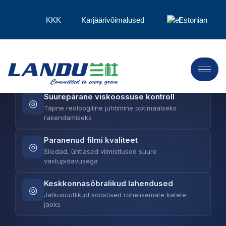
KKK
Karjäärivõimalused
Estonian
LANDU pakub arenenud tselluloosi eetreid, mis
tõstavad kattekontseptsiooni taset—alates täpse
viskoossuse kontrollist kuni ülihea filmikvaliteedi ja
parema stabiilsuseni.
Suurepärane viskoossuse kontroll
◎
Täpne reoloogiline juhtimine optimaalseks
rakendamiseks
Paranenud filmi kvaliteet
◎
Siledad, ühtlased viimistlused suure
vastupidavusega
Keskkonnasõbralikud lahendused
◎
Jätkusuutlikud koostised rohelisemate katete
jaoks