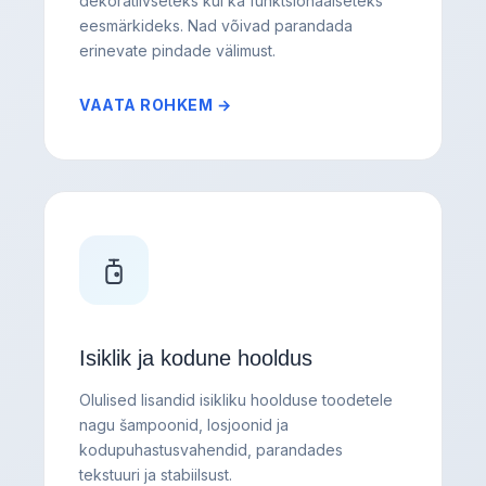
dekoratiivseteks kui ka funktsionaalseteks
eesmärkideks. Nad võivad parandada
erinevate pindade välimust.
VAATA ROHKEM →
Isiklik ja kodune hooldus
Olulised lisandid isikliku hoolduse toodetele
nagu šampoonid, losjoonid ja
kodupuhastusvahendid, parandades
tekstuuri ja stabiilsust.