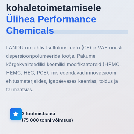
kohaletoimetamisele
Ülihea Performance
Chemicals
LANDU on juhtiv tselluloosi eetri (CE) ja VAE uuesti
dispersioonpolümeeride tootja. Pakume
kõrgekvaliteedilisi keemilisi modifikaatoreid (HPMC,
HEMC, HEC, PCE), mis edendavad innovatsiooni
ehitusmaterjalides, igapäevases keemias, toidus ja
farmaatsias.
3 tootmisbaasi
(75 000 tonni võimsus)