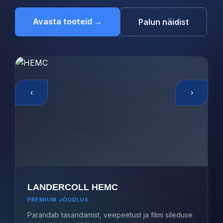
Avasta tooteid →
Palun näidist
‹
›
LANDERCOLL HEMC
PREMIUM JÕUDLUS
Parandab tasandamist, veepeetust ja filmi sileduse