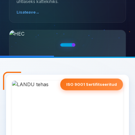
ühtlaseks kattekihiks.
Lisateave
→
ISO 9001 Sertifitseeritud
LANDERCOLL HEC
MITMEKÜLGNE REOLOOGIA
Tagab tõhusa paksendamise, stabiilsuse ja sujuva
kandmise veepõhistes värvides.