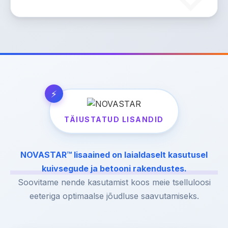
TÄIUSTATUD LISANDID
NOVASTAR™ lisaained on laialdaselt kasutusel
kuivsegude ja betooni rakendustes.
Soovitame nende kasutamist koos meie tselluloosi
eeteriga optimaalse jõudluse saavutamiseks.