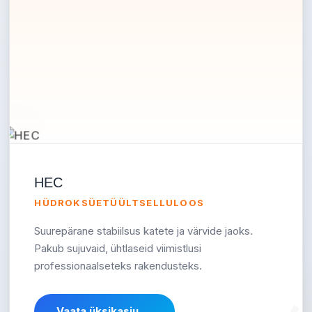
HEC
HÜDROKSÜETÜÜLTSELLULOOS
Suurepärane stabiilsus katete ja värvide jaoks.
Pakub sujuvaid, ühtlaseid viimistlusi
professionaalseteks rakendusteks.
Vaata üksikasju