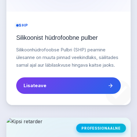
SHP
Silikoonist hüdrofoobne pulber
Silikoonhüdrofoobse Pulbri (SHP) peamine
ülesanne on muuta pinnad veekindlaks, säilitades
samal ajal aur läbilaskvuse hingava kaitse jaoks.
Lisateave
PROFESSIONAALNE