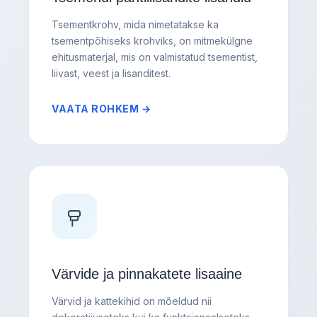
Tsementkrohv, mida nimetatakse ka
tsementpõhiseks krohviks, on mitmekülgne
ehitusmaterjal, mis on valmistatud tsementist,
liivast, veest ja lisanditest.
VAATA ROHKEM →
Värvide ja pinnakatete lisaaine
Värvid ja kattekihid on mõeldud nii