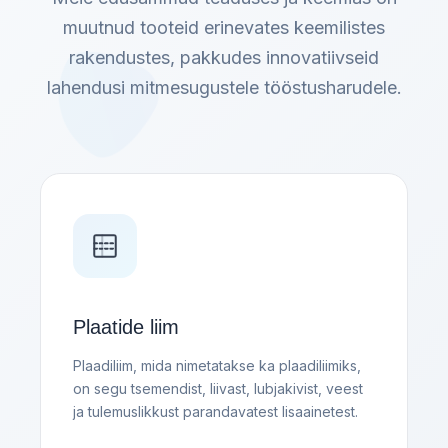
muutnud tooteid erinevates keemilistes
rakendustes, pakkudes innovatiivseid
lahendusi mitmesugustele tööstusharudele.
Plaatide liim
Plaadiliim, mida nimetatakse ka plaadiliimiks,
on segu tsemendist, liivast, lubjakivist, veest
ja tulemuslikkust parandavatest lisaainetest.