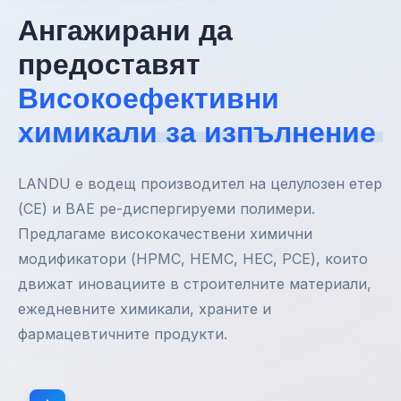
Ангажирани да
предоставят
Високоефективни
химикали за изпълнение
LANDU е водещ производител на целулозен етер
(CE) и ВАЕ ре-диспергируеми полимери.
Предлагаме висококачествени химични
модификатори (HPMC, HEMC, HEC, PCE), които
движат иновациите в строителните материали,
ежедневните химикали, храните и
фармацевтичните продукти.