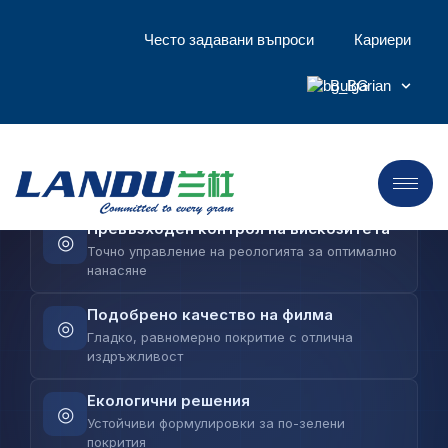
Целулозни етери
Често задавани въпроси
Кариери
LANDU предоставя напреднали целулозни
етери, които подобряват формулировката на
Bulgarian
покритията — от прецизен контрол на
вискозитета до превъзходно качество на
филма и подобрена стабилност.
Превъзходен контрол на вискозитета
◎
Точно управление на реологията за оптимално
нанасяне
Подобрено качество на филма
◎
Гладко, равномерно покритие с отлична
издръжливост
Екологични решения
◎
Устойчиви формулировки за по-зелени
покрития