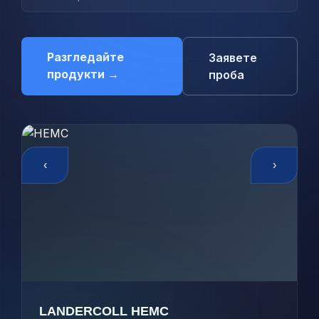
Разгледайте
Заявете
продукти →
проба
‹
›
LANDERCOLL HEMC