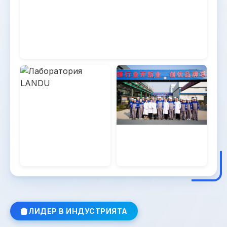
МНОГОФУНКЦИОНАЛНА РЕОЛОГИЯ
Осигурява ефективно сгъстяване, стабилност
и гладко нанасяне при водоразтворими бои.
Научете повече
→
ЛИДЕР В ИНДУСТРИЯТА