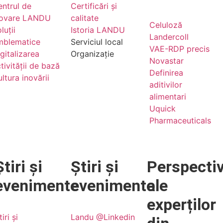
ntrul de
Certificări și
novare LANDU
calitate
Celuloză
luții
Istoria LANDU
Landercoll
mblematice
Serviciul local
VAE-RDP precis
gitalizarea
Organizație
Novastar
tivității de bază
Definirea
ltura inovării
aditivilor
alimentari
Uquick
Pharmaceuticals
Știri și
Știri și
Perspecti
evenimente
evenimente
ale
experților
tiri și
Landu @Linkedin