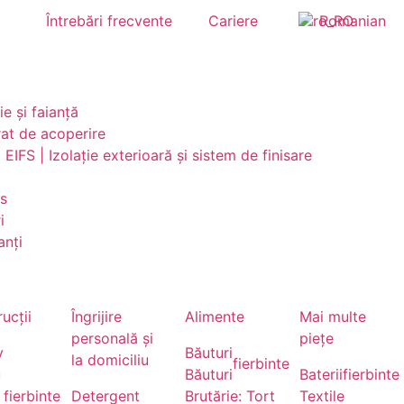
Întrebări frecvente
Cariere
Romanian
e și faianță
rat de acoperire
 EIFS | Izolație exterioară și sistem de finisare
ps
i
anți
ucții
Îngrijire
Alimente
Mai multe
personală și
piețe
v
Băuturi
la domiciliu
fierbinte
u
Băuturi
Baterii
fierbinte
fierbinte
Detergent
Brutărie: Tort
Textile