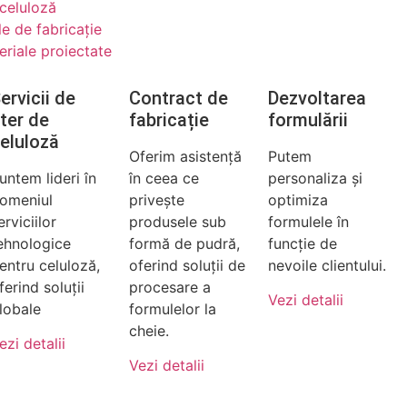
 celuloză
le de fabricație
eriale proiectate
ervicii de
Contract de
Dezvoltarea
ter de
fabricație
formulării
eluloză
Oferim asistență
Putem
untem lideri în
în ceea ce
personaliza și
omeniul
privește
optimiza
erviciilor
produsele sub
formulele în
ehnologice
formă de pudră,
funcție de
entru celuloză,
oferind soluții de
nevoile clientului.
ferind soluții
procesare a
Vezi detalii
lobale
formulelor la
cheie.
ezi detalii
Vezi detalii