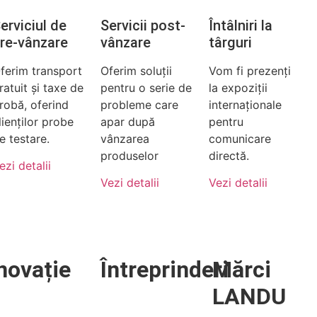
erviciul de
Servicii post-
Întâlniri la
re-vânzare
vânzare
târguri
ferim transport
Oferim soluții
Vom fi prezenți
ratuit și taxe de
pentru o serie de
la expoziții
robă, oferind
probleme care
internaționale
lienților probe
apar după
pentru
e testare.
vânzarea
comunicare
produselor
directă.
ezi detalii
Vezi detalii
Vezi detalii
novație
Întreprinderi
Mărci
LANDU