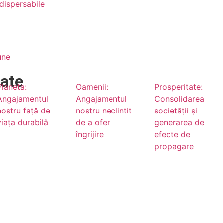
dispersabile
une
tate
Planeta:
Oamenii:
Prosperitate:
Angajamentul
Angajamentul
Consolidarea
nostru față de
nostru neclintit
societății și
viața durabilă
de a oferi
generarea de
îngrijire
efecte de
propagare