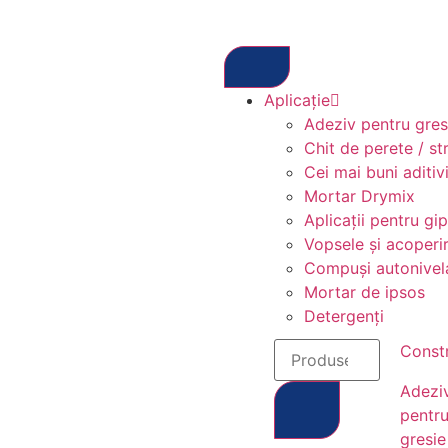
Aplicație
Adeziv pentru gresi
Chit de perete / st
Cei mai buni aditivi
Mortar Drymix
Aplicații pentru gi
Vopsele și acoperir
Compuși autonivel
Mortar de ipsos
Detergenți
Constr
Adezi
pentr
gresie