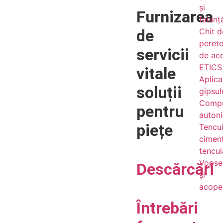
și
Furnizarea
faianț
de
Chit d
perete
servicii
de ac
ETICS 
vitale
Aplicaț
soluții
gipsul
Comp
pentru
autoni
piețe
Tencui
cimen
tencui
Vopse
Descărcări
și
acoper
Întrebări