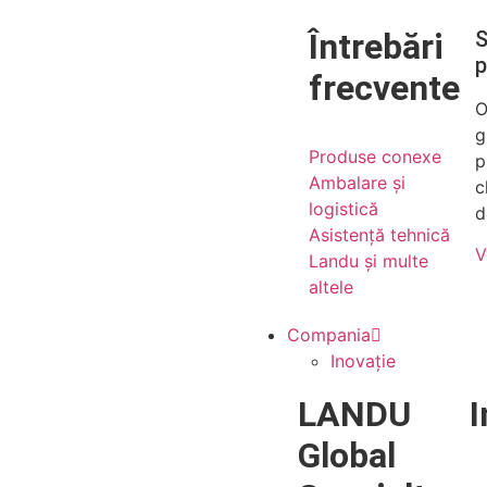
Întrebări
S
p
frecvente
O
g
Produse conexe
p
Ambalare și
c
logistică
d
Asistență tehnică
V
Landu și multe
altele
Compania
Inovație
LANDU
I
Global