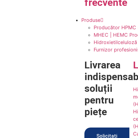
frecvente
Produse
Producător HPMC de
MHEC | HEMC Produc
Hidroxietilceluloz
Furnizor profesion
Livrarea
indispensab
soluții
Hi
me
pentru
(
piețe
Hi
ce
(
Ca
Solicitați