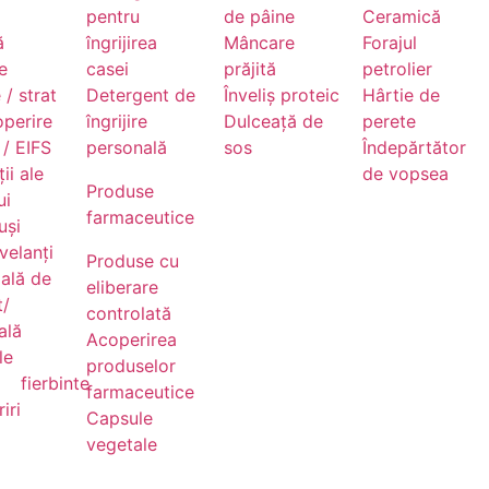
pentru
de pâine
Ceramică
ă
îngrijirea
Mâncare
Forajul
e
casei
prăjită
petrolier
 / strat
Detergent de
Înveliș proteic
Hârtie de
operire
îngrijire
Dulceață de
perete
/ EIFS
personală
sos
Îndepărtător
ii ale
de vopsea
Produse
ui
farmaceutice
uși
velanți
Produse cu
ală de
eliberare
t/
controlată
ală
Acoperirea
le
produselor
fierbinte
farmaceutice
iri
Capsule
vegetale