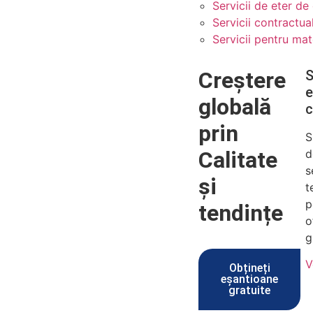
Servicii de eter de
Servicii contractua
Servicii pentru mat
Creștere
S
e
globală
c
prin
S
Calitate
d
s
și
t
p
tendințe
o
g
V
Obțineți
eșantioane
gratuite