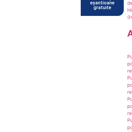
eșantioane
d
gratuite
Hi
(
Pu
po
re
Pu
po
re
Pu
po
re
Pu
po