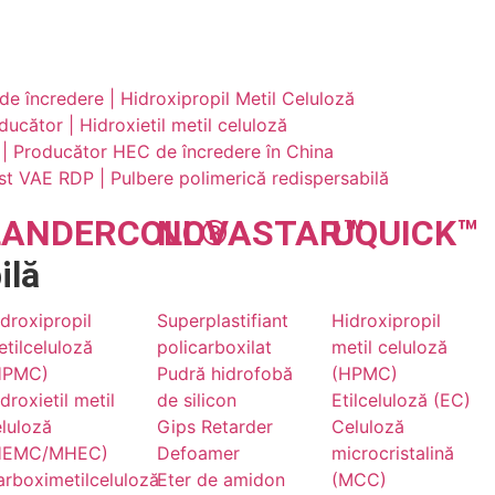
 încredere | Hidroxipropil Metil Celuloză
ător | Hidroxietil metil celuloză
ă | Producător HEC de încredere în China
ist VAE RDP | Pulbere polimerică redispersabilă
LANDER
COLL
NOVA
®
STAR
UQU
™
ICK
™
ilă
droxipropil
Superplastifiant
Hidroxipropil
tilceluloză
policarboxilat
metil celuloză
HPMC)
Pudră hidrofobă
(HPMC)
droxietil metil
de silicon
Etilceluloză (EC)
luloză
Gips Retarder
Celuloză
HEMC/MHEC)
Defoamer
microcristalină
rboximetilceluloză
Eter de amidon
(MCC)