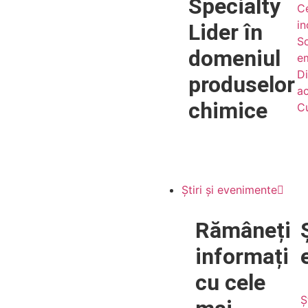
Specialty
Ce
i
Lider în
So
domeniul
e
Di
produselor
ac
chimice
Cu
Știri și evenimente
Rămâneți
informați
cu
cele
Ș