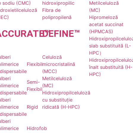
e sodiu (CMC)
hidroxipropilic
Metilceluloză
droxietilceluloză
Fibra de
(MC)
HEC)
polipropilenă
Hipromeloză
acetat succinat
ACCU
RATE
DE
™
FINE
™
(HPMCAS)
Hidroxipropilcelulo
slab substituită (L-
HPC）
lberi
Celuloză
Hidroxipropilcelulo
limerice
Flexibil
microcristalină
înalt substituită (H-
dispersabile
(MCC)
HPC)
lberi
Metilceluloză
Semi-
limerice
(MC)
Flexibil
dispersabile
Hidroxipropilceluloză
lberi
cu substituție
limerice
Rigid
ridicată (H-HPC)
dispersabile
lberi
limerice
Hidrofob