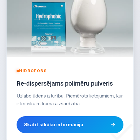
HIDROFOBS
Re-dispersējams polimēru pulveris
Uzlabo ūdens izturību. Piemērots lietojumiem, kur
ir kritiska mitruma aizsardzība.
Skatīt sīkāku informāciju