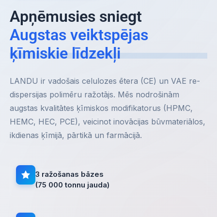
Apņēmusies sniegt
Augstas veiktspējas
ķīmiskie līdzekļi
LANDU ir vadošais celulozes ētera (CE) un VAE re-
dispersijas polimēru ražotājs. Mēs nodrošinām
augstas kvalitātes ķīmiskos modifikatorus (HPMC,
HEMC, HEC, PCE), veicinot inovācijas būvmateriālos,
ikdienas ķīmijā, pārtikā un farmācijā.
3 ražošanas bāzes
(75 000 tonnu jauda)