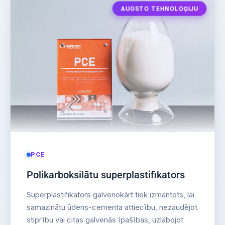
AUGSTO TEHNOLOĢIJU
PCE
Polikarboksilātu superplastifikators
Superplastifikators galvenokārt tiek izmantots, lai
samazinātu ūdens-cementa attiecību, nezaudējot
stiprību vai citas galvenās īpašības, uzlabojot