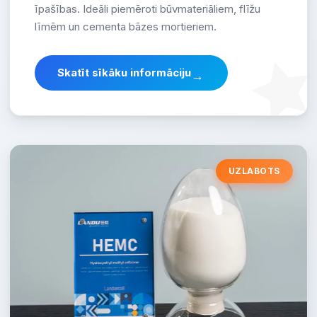
īpašības. Ideāli piemēroti būvmateriāliem, flīžu
līmēm un cementa bāzes mortieriem.
Skatīt sīkāku informāciju
→
UZLABOTS