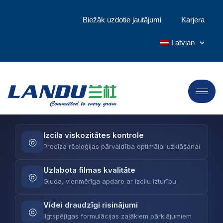
veiktspējas
Biežāk uzdotie jautājumi
Karjera
Celulozes eteri
Latvian
LANDU nodrošina uzlabotus celulozes eterus, kas
paaugstina pārklājumu formulēšanu — no
precīzas viskozitātes kontroles līdz izcilai plēves
kvalitātei un uzlabotai stabilitātei.
Izcila viskozitātes kontrole
◎
Precīza rēoloģijas pārvaldība optimālai uzklāšanai
Uzlabota filmas kvalitāte
◎
Gluda, vienmērīga apdare ar izcilu izturību
Videi draudzīgi risinājumi
◎
Ilgtspējīgas formulācijas zaļākiem pārklājumiem