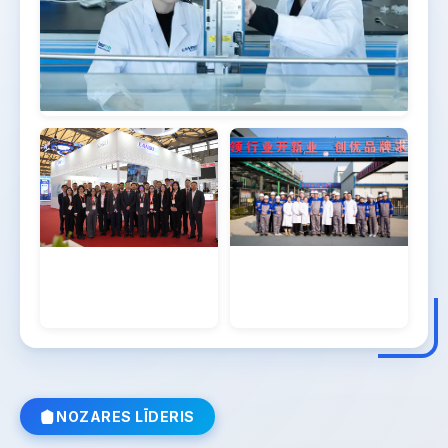
Nodrošina efektīvu biezināšanu, stabilitāti un gludu
uzklāšanu ūdens bāzes krāsojumiem.
Uzzināt vairāk
→
NOZARES LĪDERIS