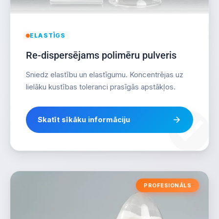
ELASTĪGS
Re-dispersējams polimēru pulveris
Sniedz elastību un elastīgumu. Koncentrējas uz
lielāku kustības toleranci prasīgās apstākļos.
Skatīt sīkāku informāciju
PROFESIONĀLS