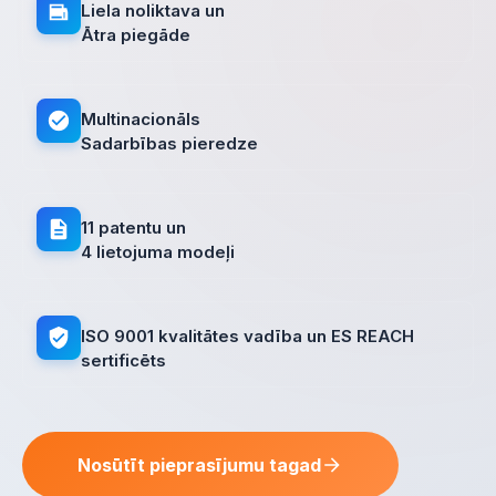
Liela noliktava un
Ātra piegāde
Multinacionāls
Sadarbības pieredze
11 patentu un
4 lietojuma modeļi
ISO 9001 kvalitātes vadība un ES REACH
sertificēts
Nosūtīt pieprasījumu tagad