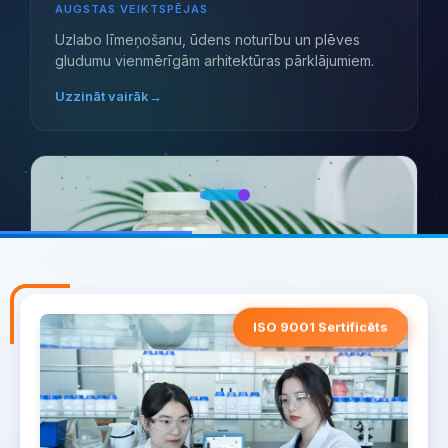
AUGSTAS VEIKTSPĒJAS
Uzlabo līmeņošanu, ūdens noturību un plēves
gludumu vienmērīgām arhitektūras pārklājumiem.
Uzzināt vairāk
→
ISO 9001 Sertificēts
LANDERCOLL HEC
DAUDZPUSĪGA RĒOLOĢIJA