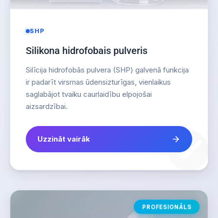
SHP
Silikona hidrofobais pulveris
Silīcija hidrofobās pulvera (SHP) galvenā funkcija
ir padarīt virsmas ūdensizturīgas, vienlaikus
saglabājot tvaiku caurlaidību elpojošai
aizsardzībai.
Uzzināt vairāk
PROFESIONĀLS