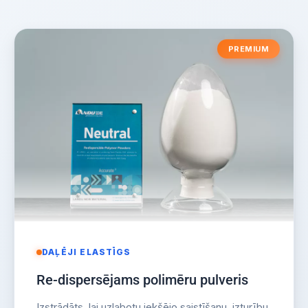
PREMIUM
DAĻĒJI ELASTĪGS
Re-dispersējams polimēru pulveris
Izstrādāts, lai uzlabotu iekšējo saistīšanu, izturību