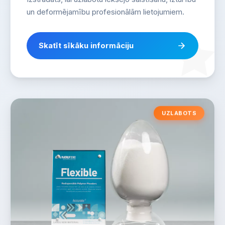
un deformējamību profesionālām lietojumiem.
Skatīt sīkāku informāciju
UZLABOTS