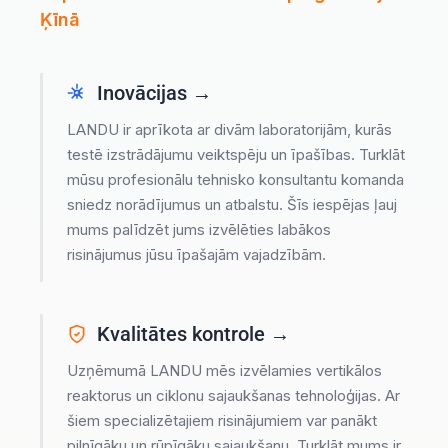
Ķīnā
Inovācijas →
LANDU ir aprīkota ar divām laboratorijām, kurās
testē izstrādājumu veiktspēju un īpašības. Turklāt
mūsu profesionālu tehnisko konsultantu komanda
sniedz norādījumus un atbalstu. Šīs iespējas ļauj
mums palīdzēt jums izvēlēties labākos
risinājumus jūsu īpašajām vajadzībām.
Kvalitātes kontrole →
Uzņēmumā LANDU mēs izvēlamies vertikālos
reaktorus un ciklonu sajaukšanas tehnoloģijas. Ar
šiem specializētajiem risinājumiem var panākt
pilnīgāku un rūpīgāku sajaukšanu. Turklāt mums ir