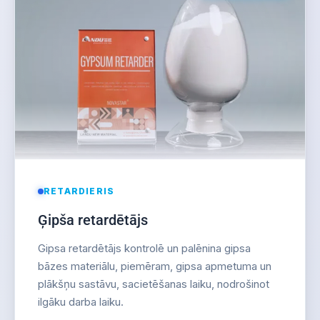
RETARDIERIS
Ģipša retardētājs
Gipsa retardētājs kontrolē un palēnina gipsa
bāzes materiālu, piemēram, gipsa apmetuma un
plākšņu sastāvu, sacietēšanas laiku, nodrošinot
ilgāku darba laiku.