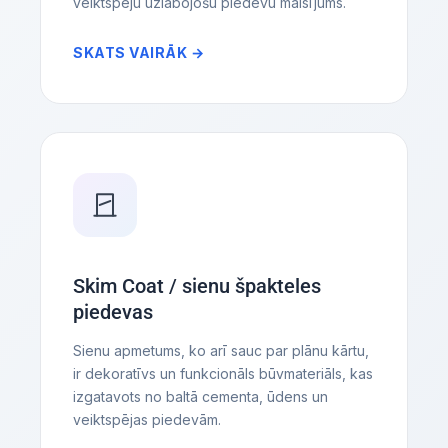
veiktspēju uzlabojošu piedevu maisījums.
SKATS VAIRĀK →
Skim Coat / sienu špakteles
piedevas
Sienu apmetums, ko arī sauc par plānu kārtu,
ir dekoratīvs un funkcionāls būvmateriāls, kas
izgatavots no baltā cementa, ūdens un
veiktspējas piedevām.