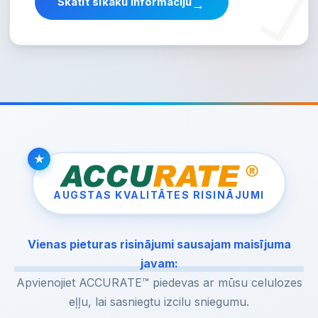
Skatīt sīkāku informāciju
→
AUGSTAS KVALITĀTES RISINĀJUMI
Vienas pieturas risinājumi sausajam maisījuma
javam:
Apvienojiet ACCURATE™ piedevas ar mūsu celulozes
eļļu, lai sasniegtu izcilu sniegumu.