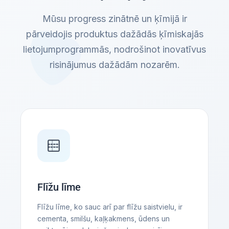
Mūsu progress zinātnē un ķīmijā ir
pārveidojis produktus dažādās ķīmiskajās
lietojumprogrammās, nodrošinot inovatīvus
risinājumus dažādām nozarēm.
Flīžu līme
Flīžu līme, ko sauc arī par flīžu saistvielu, ir
cementa, smilšu, kaļķakmens, ūdens un