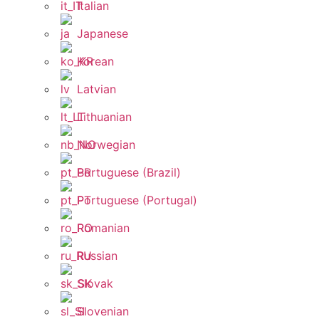
Italian
Japanese
Korean
Latvian
Lithuanian
Norwegian
Portuguese (Brazil)
Portuguese (Portugal)
Romanian
Russian
Slovak
Slovenian