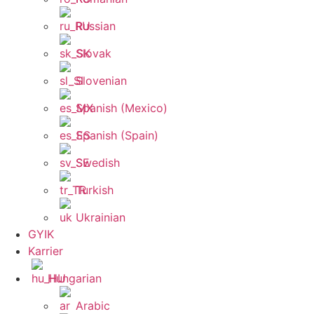
Russian
Slovak
Slovenian
Spanish (Mexico)
Spanish (Spain)
Swedish
Turkish
Ukrainian
GYIK
Karrier
Hungarian
Arabic