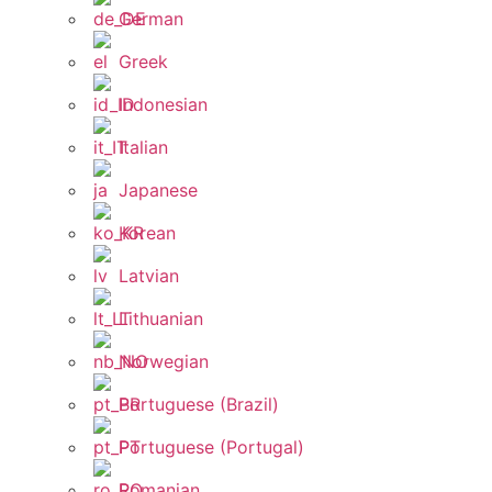
German
Greek
Indonesian
Italian
Japanese
Korean
Latvian
Lithuanian
Norwegian
Portuguese (Brazil)
Portuguese (Portugal)
Romanian