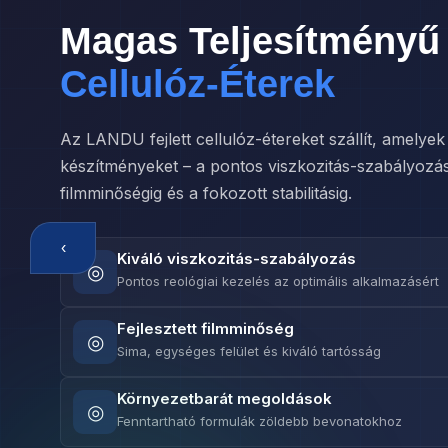
Magas Teljesítményű
Cellulóz-Éterek
Az LANDU fejlett cellulóz-étereket szállít, amelye
készítményeket – a pontos viszkozitás-szabályozást
filmminőségig és a fokozott stabilitásig.
‹
Kiváló viszkozitás-szabályozás
◎
Pontos reológiai kezelés az optimális alkalmazásért
Fejlesztett filmminőség
◎
Sima, egységes felület és kiváló tartósság
Környezetbarát megoldások
◎
Fenntartható formulák zöldebb bevonatokhoz