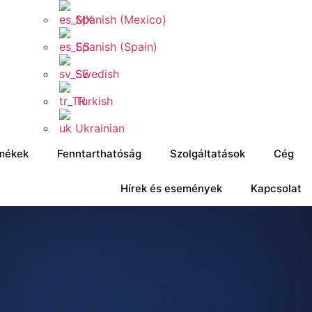
Spanish (Mexico)
Spanish (Spain)
Swedish
Turkish
Ukrainian
mékek
Fenntarthatóság
Szolgáltatások
Cég
Hírek és események
Kapcsolat