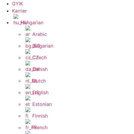
GYIK
Karrier
Hungarian
Arabic
Bulgarian
Czech
Danish
Dutch
English
Estonian
Finnish
French