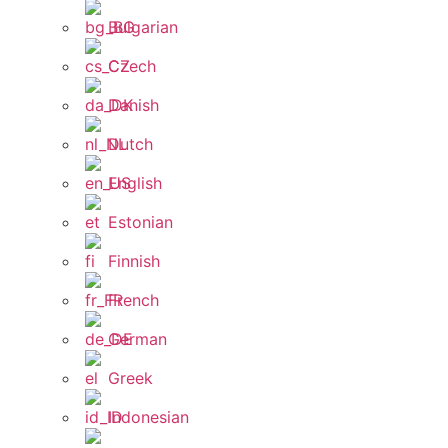
Bulgarian
Czech
Danish
Dutch
English
Estonian
Finnish
French
German
Greek
Indonesian