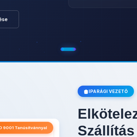
ése
IPARÁGI VEZETŐ
Elkötele
Szállítás
O 9001 Tanúsítvánnyal