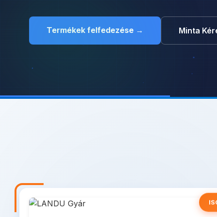
Termékek felfedezése →
Minta Kér
IS