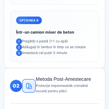
OPȚIUNEA B
Într-un camion mixer de beton
Pregătiți o pastă (1:1 cu apă)
1
Adăugați în tambur în timp ce se rotește
2
Amestecă cel puțin 5 minute
3
Metoda Post-Amestecare
02
Protecție impermeabilă cristalină
uscată pentru plăci