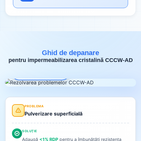
Ghid de depanare
pentru impermeabilizarea cristalină CCCW-AD
Asistență tehnică
PROBLEMA
Pulverizare superficială
SOLUȚIE
Adaugă
<1% RDP
pentru a îmbunătăți rezistența