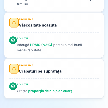
filmului
PROBLEMA
Vâscozitate scăzută
SOLUȚIE
Adaugă
HPMC (<2‰)
pentru o mai bună
manevrabilitate
PROBLEMA
Crăpături pe suprafață
SOLUȚIE
Crește
proporția de nisip de cuarț