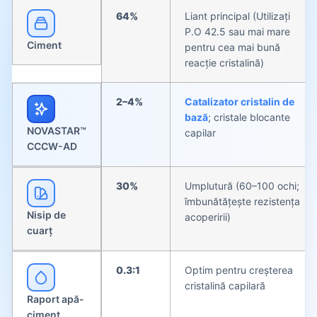
64%
Liant principal (Utilizați
P.O 42.5 sau mai mare
Ciment
pentru cea mai bună
reacție cristalină)
2–4%
Catalizator cristalin de
bază
; cristale blocante
NOVASTAR™
capilar
CCCW-AD
30%
Umplutură (60–100 ochi;
îmbunătățește rezistența
Nisip de
acoperirii)
cuarț
0.3:1
Optim pentru creșterea
cristalină capilară
Raport apă-
ciment