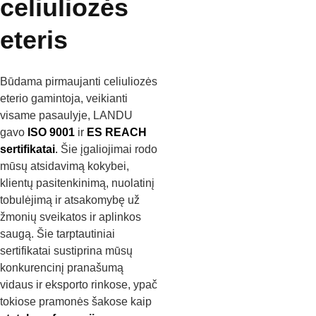
celiuliozės
eteris
Būdama pirmaujanti celiuliozės
eterio gamintoja, veikianti
visame pasaulyje, LANDU
gavo
ISO 9001
ir
ES REACH
sertifikatai
.
Šie įgaliojimai rodo
mūsų atsidavimą kokybei,
klientų pasitenkinimą, nuolatinį
tobulėjimą ir atsakomybę už
žmonių sveikatos ir aplinkos
saugą. Šie tarptautiniai
sertifikatai sustiprina mūsų
konkurencinį pranašumą
vidaus ir eksporto rinkose, ypač
tokiose pramonės šakose kaip