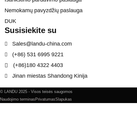
Nemokamų pavyzdžių paslauga
DUK
Susisiekite su
Sales@landu-china.com
(+86) 531 6995 9221
(+86)180 4322 4403
Jinan miestas Shandong Kinija
© LANDU 2025 - Visos teisės saugomos
Naudojimo terminas
Privatumas
Slapukas