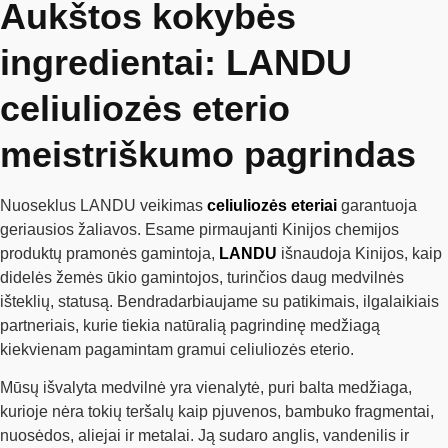
Aukštos kokybės
ingredientai: LANDU
celiuliozės eterio
meistriškumo pagrindas
Nuoseklus LANDU veikimas
celiuliozės eteriai
garantuoja
geriausios žaliavos. Esame pirmaujanti Kinijos chemijos
produktų pramonės gamintoja,
LANDU
išnaudoja Kinijos, kaip
didelės žemės ūkio gamintojos, turinčios daug medvilnės
išteklių, statusą. Bendradarbiaujame su patikimais, ilgalaikiais
partneriais, kurie tiekia natūralią pagrindinę medžiagą
kiekvienam pagamintam gramui celiuliozės eterio.
Mūsų išvalyta medvilnė yra vienalytė, puri balta medžiaga,
kurioje nėra tokių teršalų kaip pjuvenos, bambuko fragmentai,
nuosėdos, aliejai ir metalai. Ją sudaro anglis, vandenilis ir