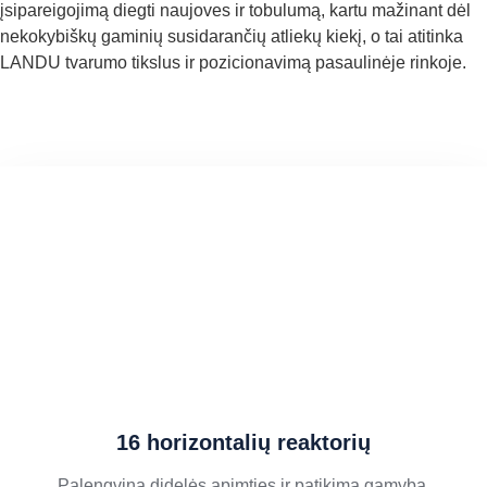
įsipareigojimą diegti naujoves ir tobulumą, kartu mažinant dėl
nekokybiškų gaminių susidarančių atliekų kiekį, o tai atitinka
LANDU tvarumo tikslus ir pozicionavimą pasaulinėje rinkoje.
16 horizontalių reaktorių
Palengvina didelės apimties ir patikimą gamybą.