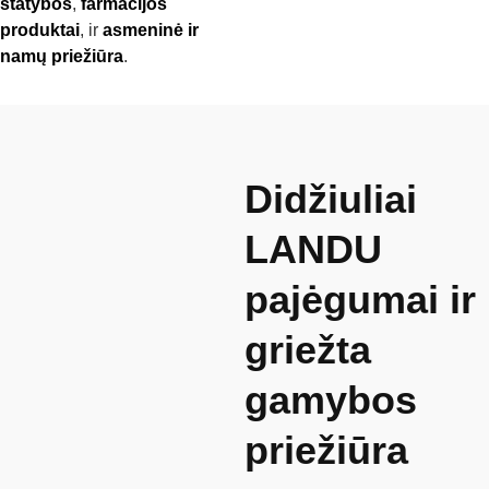
statybos
,
farmacijos
produktai
, ir
asmeninė ir
namų priežiūra
.
Didžiuliai
LANDU
pajėgumai ir
griežta
gamybos
priežiūra