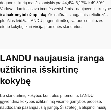
deguonis, kurių masės santykis yra 44,4%, 6,17% ir 49,39%.
Vadovaudamiesi savo įmonės vertybėmis - naujovėmis, kokybe
ir
atsakomybė už aplinką
, šis natūralus augalinis celiuliozės
pluoštas leidžia LANDU pagerinti mūsų tvaraus celiuliozės
eterio kokybę, kuri viršija pramonės standartus.
LANDU naujausia įranga
užtikrina išskirtinę
kokybę
Be standartinių kokybės kontrolės priemonių, LANDU
įgyvendina kokybės užtikrinimą visame gamybos procese,
naudodama pažangiausią įrangą. Ši strategija atspindi mūsų