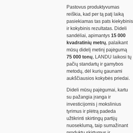
Pastovus produktyvumas
reiškia, kad per tą patį laiką
pasiekiamas tas pats kiekybinis
ir kokybinis rezultatas. Dideli
sandėliai, apimantys
15 000
kvadratinių metrų
, palaikant
mūsų didelį metinį pajėgumą
75 000 tonų
, LANDU laikosi tų
pačių standartų ir gamybos
metodų, dėl kurių gaunami
aukščiausios kokybės priedai.
Dideli mūsų pajėgumai, kartu
su pažangia įranga ir
investicijomis į mokslinius
tyrimus ir plėtrą padeda
užtikrinti skirtingų partijų
nuoseklumą, taip sumažinant
produktų skirtumus ir