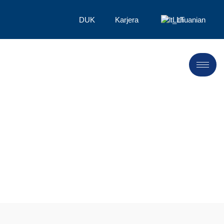
DUK
Karjera
Lithuanian