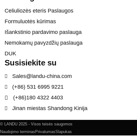
Celiuliozės eteris Paslaugos
Formuluotės kūrimas
Išankstinio pardavimo paslauga
Nemokamų pavyzdžių paslauga
DUK
Susisiekite su
Sales@landu-china.com
(+86) 531 6995 9221
(+86)180 4322 4403
Jinan miestas Shandong Kinija
© LANDU 2025 - Visos teisės saugomos
Naudojimo terminas
Privatumas
Slapukas