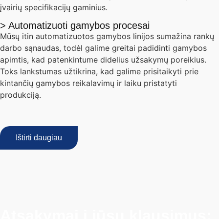
įvairių specifikacijų gaminius.
> Automatizuoti gamybos procesai
Mūsų itin automatizuotos gamybos linijos sumažina rankų
darbo sąnaudas, todėl galime greitai padidinti gamybos
apimtis, kad patenkintume didelius užsakymų poreikius.
Toks lankstumas užtikrina, kad galime prisitaikyti prie
kintančių gamybos reikalavimų ir laiku pristatyti
produkciją.
Ištirti daugiau
Atsakymai į jūsų klausimus: