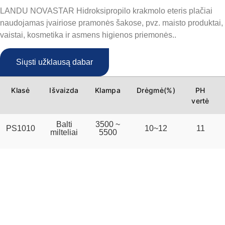
LANDU NOVASTAR Hidroksipropilo krakmolo eteris plačiai
naudojamas įvairiose pramonės šakose, pvz.
maisto produktai,
vaistai, kosmetika ir asmens higienos priemonės.
.
Siųsti užklausą dabar
Klasė
Išvaizda
Klampa
Drėgmė(%)
PH
vertė
Balti
3500 ~
PS1010
10~12
11
milteliai
5500