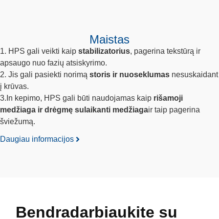
Maistas
1. HPS gali veikti kaip
stabilizatorius
, pagerina tekstūrą ir
apsaugo nuo fazių atsiskyrimo.
2. Jis gali pasiekti norimą
storis
ir nuoseklumas
nesuskaidant
į krūvas.
3.In kepimo, HPS gali būti naudojamas kaip
rišamoji
medžiaga ir drėgmę sulaikanti medžiaga
ir taip pagerina
šviežumą.
Daugiau informacijos
Bendradarbiaukite su