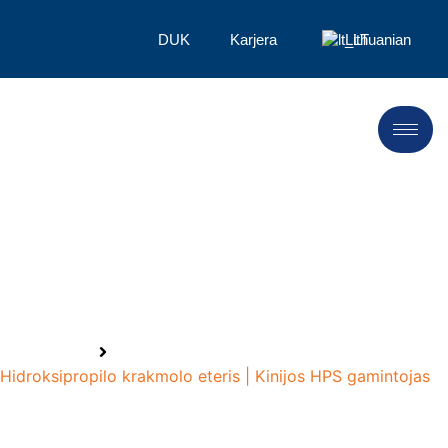
DUK
Karjera
Lithuanian
Hidroksipropilo krakmolo
eteris Gamintojas
Pagrindinis
Hidroksipropilo krakmolo eteris | Kinijos HPS gamintojas