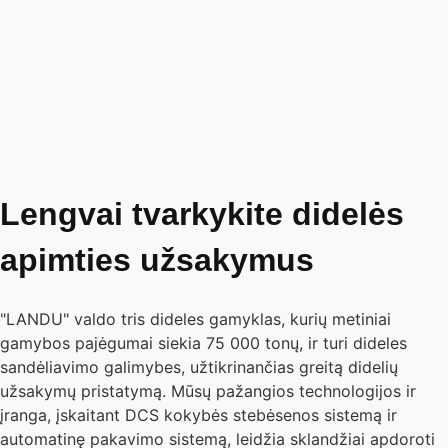
Lengvai tvarkykite didelės
apimties užsakymus
"LANDU" valdo tris dideles gamyklas, kurių metiniai
gamybos pajėgumai siekia 75 000 tonų, ir turi dideles
sandėliavimo galimybes, užtikrinančias greitą didelių
užsakymų pristatymą. Mūsų pažangios technologijos ir
įranga, įskaitant DCS kokybės stebėsenos sistemą ir
automatinę pakavimo sistemą, leidžia sklandžiai apdoroti