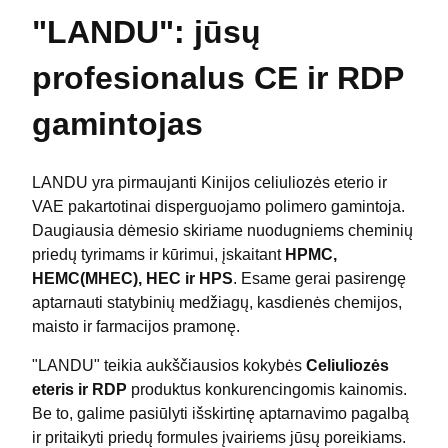
"LANDU": jūsų
profesionalus CE ir RDP
gamintojas
LANDU yra pirmaujanti Kinijos celiuliozės eterio ir
VAE pakartotinai disperguojamo polimero gamintoja.
Daugiausia dėmesio skiriame nuodugniems cheminių
priedų tyrimams ir kūrimui, įskaitant
HPMC,
HEMC(MHEC), HEC ir HPS
. Esame gerai pasirengę
aptarnauti statybinių medžiagų, kasdienės chemijos,
maisto ir farmacijos pramonę.
"LANDU" teikia aukščiausios kokybės
Celiuliozės
eteris ir RDP
produktus konkurencingomis kainomis.
Be to, galime pasiūlyti išskirtinę aptarnavimo pagalbą
ir pritaikyti priedų formules įvairiems jūsų poreikiams.