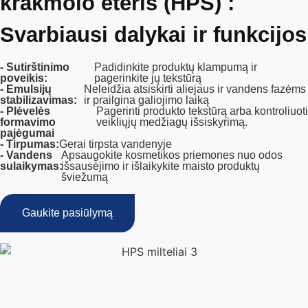
krakmolo eteris (HPS) :
Svarbiausi dalykai ir funkcijos
- Sutirštinimo
Padidinkite produktų klampumą ir
poveikis:
pagerinkite jų tekstūrą
- Emulsijų
Neleidžia atsiskirti aliejaus ir vandens fazėms
stabilizavimas:
ir prailgina galiojimo laiką
- Plėvelės
Pagerinti produkto tekstūrą arba kontroliuoti
formavimo
veikliųjų medžiagų išsiskyrimą.
pajėgumai
- Tirpumas:
Gerai tirpsta vandenyje
- Vandens
Apsaugokite kosmetikos priemones nuo odos
sulaikymas:
išsausėjimo ir išlaikykite maisto produktų
šviežumą
Gaukite pasiūlymą