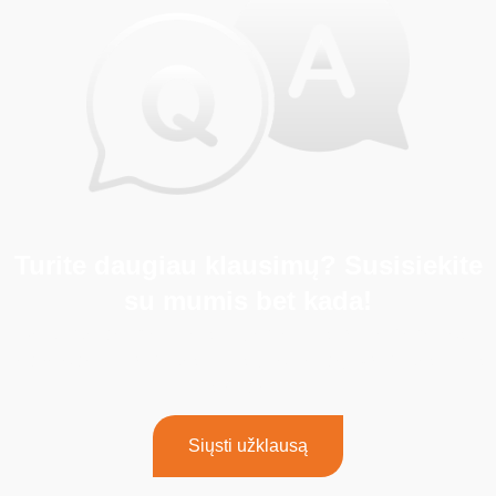
Turite daugiau klausimų? Susisiekite
su mumis bet kada!
Jei turite daugiau klausimų arba jums reikia pagalbos,
nedvejodami kreipkitės į mūsų komandą. Kreipkitės į mus
šiandien!
Siųsti užklausą