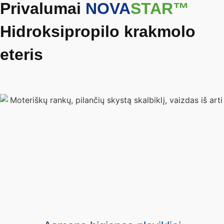
Privalumai
NOVA
STAR™
Hidroksipropilo krakmolo
eteris