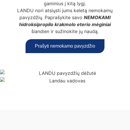
gaminius į kitą lygį.
LANDU nori atsiųsti jums keletą nemokamų
pavyzdžių. Paprašykite savo
NEMOKAMI
hidroksipropilo krakmolo eterio mėginiai
šiandien ir sužinokite jų naudą.
Prašyti nemokamo pavyzdžio