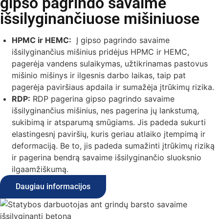
gipso pagrindo savaime
išsilyginančiuose mišiniuose
HPMC ir HEMC:
Į gipso pagrindo savaime
išsilyginančius mišinius pridėjus HPMC ir HEMC,
pagerėja vandens sulaikymas, užtikrinamas pastovus
mišinio mišinys ir ilgesnis darbo laikas, taip pat
pagerėja paviršiaus apdaila ir sumažėja įtrūkimų rizika.
RDP:
RDP pagerina gipso pagrindo savaime
išsilyginančius mišinius, nes pagerina jų lankstumą,
sukibimą ir atsparumą smūgiams. Jis padeda sukurti
elastingesnį paviršių, kuris geriau atlaiko įtempimą ir
deformaciją. Be to, jis padeda sumažinti įtrūkimų riziką
ir pagerina bendrą savaime išsilyginančio sluoksnio
ilgaamžiškumą.
Daugiau informacijos