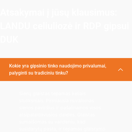
Atsakymai į jūsų klausimus:
LANDU celiuliozė ir RDP gipsui
DUK
Kokie yra gipsinio tinko naudojimo privalumai,
palyginti su tradiciniu tinku?
Sienų glaistas tepamas keliais
sluoksniais. Pirmiausia nuvalomas
sienos paviršius ir pašalinamos visos
atsipalaidavusios dalelės. Glaistas
sumaišomas su vandeniu, kad
susidarytų pasta, ir tepamas glaistymo