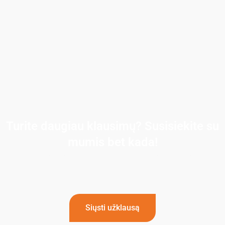
Turite daugiau klausimų? Susisiekite su
mumis bet kada!
Jei turite daugiau klausimų arba jums reikia pagalbos,
nedvejodami kreipkitės į mūsų komandą. Kreipkitės į mus
šiandien!
Siųsti užklausą