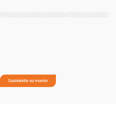
neprilygstamą patikimumą, kokybę ir visapusišką pagalbą.
"Greitas visų užsakymų pristatymas: Mes jums padedame."
"LANDU" puikiai supranta, kaip svarbu pristatyti prekes
laiku, todėl siūlome greitą visų dydžių užsakymų
pristatymą. Mūsų metiniai pajėgumai siekia 75 000 tonų, o
sandėliavimo pajėgumai yra dideli, todėl galite pasikliauti,
kad greitai ir veiksmingai patenkinsime jūsų poreikius net ir
atlikdami didelius užsakymus. Mūsų aukščiausios kokybės
gaminiai gali būti siunčiami tiesiai jums per "FedEx" arba
DHL
.
Susisiekite su mumis