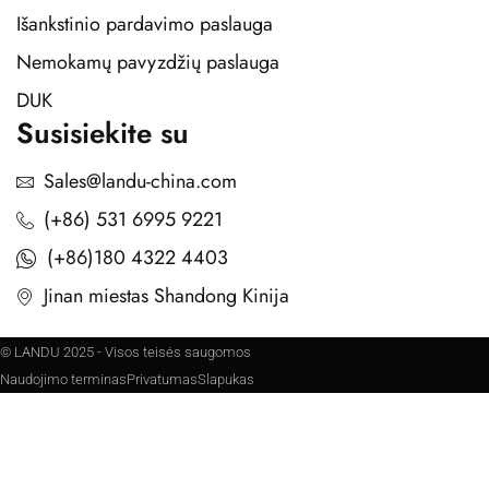
Išankstinio pardavimo paslauga
Nemokamų pavyzdžių paslauga
DUK
Susisiekite su
Sales@landu-china.com
(+86) 531 6995 9221
(+86)180 4322 4403
Jinan miestas Shandong Kinija
© LANDU 2025 - Visos teisės saugomos
Naudojimo terminas
Privatumas
Slapukas