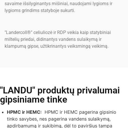
savaime išsilyginantys mišiniai, naudojami lygioms ir
lygioms grindims statyboje sukurti.
"Landercoll®" celiuliozė ir RDP veikia kaip statybiniai
miltelių priedai, didinantys vandens sulaikymą ir
klampumą gipse, užtikrinantys veiksmingą veikimą.
"LANDU" produktų privalumai
gipsiniame tinke
HPMC ir HEMC:
HPMC ir HEMC pagerina gipsinio
tinko savybes, nes pagerina vandens sulaikymą,
apdirbamumą ir sukibimą, dėl to paviršius tampa