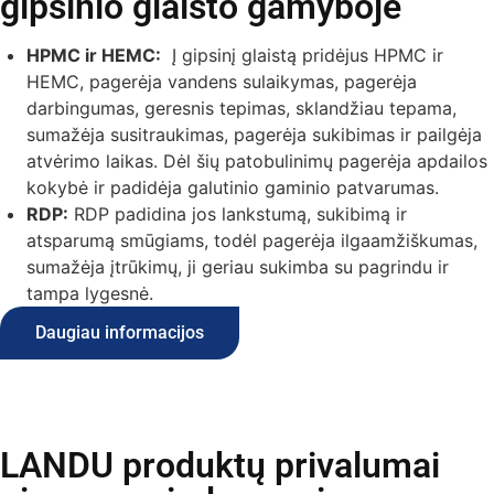
gipsinio glaisto gamyboje
HPMC ir HEMC:
Į gipsinį glaistą pridėjus HPMC ir
HEMC, pagerėja vandens sulaikymas, pagerėja
darbingumas, geresnis tepimas, sklandžiau tepama,
sumažėja susitraukimas, pagerėja sukibimas ir pailgėja
atvėrimo laikas. Dėl šių patobulinimų pagerėja apdailos
kokybė ir padidėja galutinio gaminio patvarumas.
RDP:
RDP padidina jos lankstumą, sukibimą ir
atsparumą smūgiams, todėl pagerėja ilgaamžiškumas,
sumažėja įtrūkimų, ji geriau sukimba su pagrindu ir
tampa lygesnė.
Daugiau informacijos
LANDU produktų privalumai