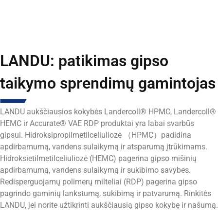
LANDU: patikimas gipso
taikymo sprendimų gamintojas
LANDU aukščiausios kokybės Landercoll® HPMC, Landercoll®
HEMC ir Accurate® VAE RDP produktai yra labai svarbūs
gipsui. Hidroksipropilmetilceliuliozė （HPMC）padidina
apdirbamumą, vandens sulaikymą ir atsparumą įtrūkimams.
Hidroksietilmetilceliuliozė (HEMC) pagerina gipso mišinių
apdirbamumą, vandens sulaikymą ir sukibimo savybes.
Redisperguojamų polimerų milteliai (RDP) pagerina gipso
pagrindo gaminių lankstumą, sukibimą ir patvarumą.
Rinkitės
LANDU, jei norite užtikrinti aukščiausią gipso kokybę ir našumą.