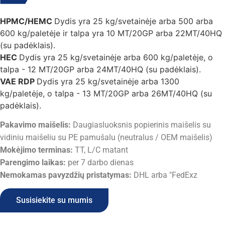
HPMC/HEMC
Dydis yra 25 kg/svetainėje arba 500 arba
600 kg/paletėje ir talpa yra 10 MT/20GP arba 22MT/40HQ
(su padėklais).
HEC
Dydis yra 25 kg/svetainėje arba 600 kg/paletėje, o
talpa - 12 MT/20GP arba 24MT/40HQ (su padėklais).
VAE RDP
Dydis yra 25 kg/svetainėje arba 1300
kg/paletėje, o talpa - 13 MT/20GP arba 26MT/40HQ (su
padėklais).
Pakavimo maišelis:
Daugiasluoksnis popierinis maišelis su
vidiniu maišeliu su PE pamušalu (neutralus / OEM maišelis)
Mokėjimo terminas:
TT, L/C matant
Parengimo laikas:
per 7 darbo dienas
Nemokamas pavyzdžių pristatymas:
DHL arba "FedExz
Susisiekite su mumis