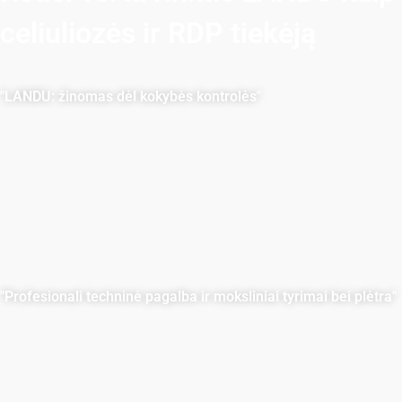
celiuliozės ir RDP tiekėją
"LANDU: žinomas dėl kokybės kontrolės"
LANDU garsėja patikimumu ir aukščiausia kokybe HPMC
gamyboje. Sertifikuoti pagal ISO 9001 ir ES REACH, mes
nuolat viršijame pramonės standartus. Pavyzdžiui,
gamindami naudojame vertikalius reaktorius ir cikloninio
maišymo technologijas, kad pasiektume išsamesnį ir
kruopštesnį sumaišymą. Mūsų tikslūs metodai užtikrina,
kad mūsų klientai gautų tik geriausius ir patikimiausius
produktus.
"Profesionali techninė pagalba ir moksliniai tyrimai bei plėtra"
LANDU teikia pirmenybę jūsų poreikių tenkinimui.
Turėdama dvi laboratorijas, LANDU gali pasiūlyti specialiai
pritaikytus sprendimus ir technines žinias, taip pat diegti
naujoves, kad sukurtų daugiau aukščiausios kokybės
produktų. Bendradarbiaukite su mumis, kad užtikrintumėte