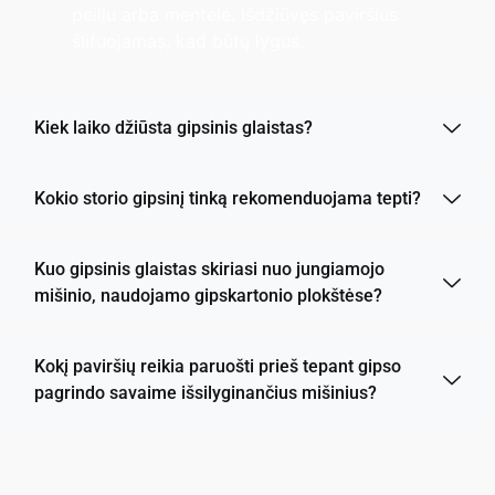
peiliu arba mentele. Išdžiūvęs paviršius
šlifuojamas, kad būtų lygus.
Kiek laiko džiūsta gipsinis glaistas?
Kokio storio gipsinį tinką rekomenduojama tepti?
Kuo gipsinis glaistas skiriasi nuo jungiamojo
mišinio, naudojamo gipskartonio plokštėse?
Kokį paviršių reikia paruošti prieš tepant gipso
pagrindo savaime išsilyginančius mišinius?