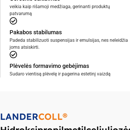
veikia kaip rišamoji medžiaga, gerinanti produktų
patvarumą
Pakabos stabilumas
Padeda stabilizuoti suspensijas ir emulsijas, nes neleidžia
joms atsiskirti.
Plėvelės formavimo gebėjimas
Sudaro vientisą plėvelę ir pagerina estetinį vaizdą
LANDER
COLL®
Hidroksipropilmetilceliuliozė