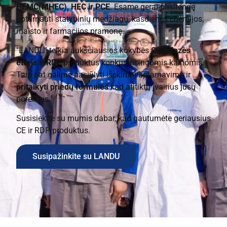
HEMC(MHEC), HEC ir PCE
. Esame gerai pasirengę
aptarnauti statybinių medžiagų, kasdienės chemijos,
maisto ir farmacijos pramonę.
"LANDU" teikia aukščiausios kokybės
Celiuliozės
eteris ir RDP
produktus konkurencingomis kainomis.
Taip pat galime pasiūlyti išskirtinį aptarnavimą ir
pritaikyti priedų formules
kad atitiktų įvairius jūsų
poreikius.
Susisiekite su mumis dabar, kad gautumėte geriausius
CE ir RDP produktus.
Susipažinkite su LANDU