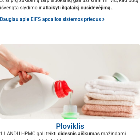
3. stiprų sukibimą tarp sluoksnių gali užtikrinti HPMC, kad būtų
išvengta slydimo ir
atlaikyti ilgalaikį nusidėvėjimą.
.
Daugiau apie EIFS apdailos sistemos priedus
Ploviklis
1.LANDU HPMC gali teikti
didesnis aiškumas
mažindami