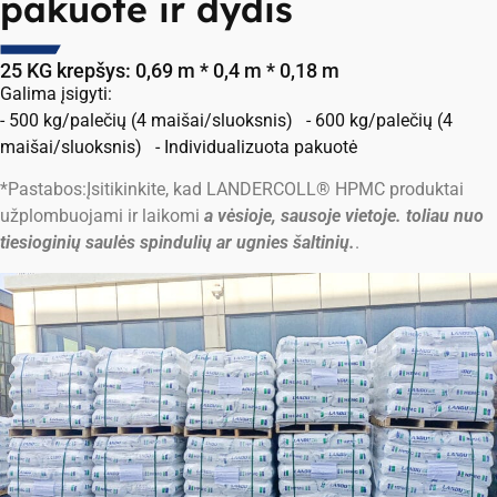
pakuotė ir dydis
25 KG krepšys: 0,69 m * 0,4 m * 0,18 m
Galima įsigyti:
- 500 kg/palečių (4 maišai/sluoksnis)
-
600 kg/palečių (4
maišai/sluoksnis)
-
Individualizuota pakuotė
*Pastabos:
Įsitikinkite, kad LANDERCOLL®
HPMC produktai
užplombuojami ir laikomi
a
vėsioje, sausoje vietoje.
toliau nuo
tiesioginių saulės spindulių ar ugnies šaltinių.
.