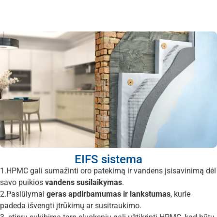
EIFS sistema
1.HPMC gali sumažinti oro patekimą ir vandens įsisavinimą dėl
savo puikios
vandens susilaikymas
.
2.Pasiūlymai
geras apdirbamumas ir lankstumas
, kurie
padeda išvengti įtrūkimų ar susitraukimo.