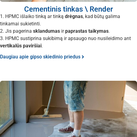
Cementinis tinkas \ Render
1. HPMC išlaiko tinką ar tinką
drėgnas
, kad būtų galima
tinkamai sukietinti.
2. Jis pagerina
sklandumas
ir
paprastas taikymas
.
3. HPMC sustiprina sukibimą ir apsaugo nuo nusileidimo ant
vertikalūs paviršiai
.
Daugiau apie gipso skiedinio priedus