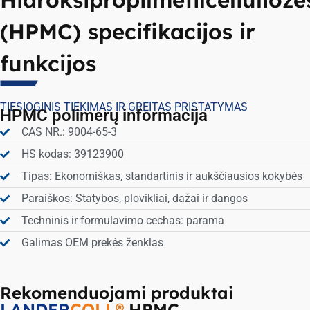
(HPMC) specifikacijos ir
funkcijos
TIESIOGINIS TIEKIMAS IR GREITAS PRISTATYMAS
HPMC polimerų informacija
CAS NR.: 9004-65-3
HS kodas: 39123900
Tipas: Ekonomiškas, standartinis ir aukščiausios kokybės
Paraiškos: Statybos, plovikliai, dažai ir dangos
Techninis ir formulavimo cechas: parama
Galimas OEM prekės ženklas
Rekomenduojami produktai
LANDER
COLL®
HPMC