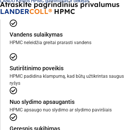
LANDU Kinijos HPMC gamintojas ir tiekėjas
Atraskite pagrindinius privalumus
LANDER
COLL®
HPMC
Vandens sulaikymas
HPMC neleidžia greitai prarasti vandens
Sutirštinimo poveikis
HPMC padidina klampumą, kad būtų užtikrintas saugus
ryšys
Nuo slydimo apsaugantis
HPMC apsaugo nuo slydimo ar slydimo paviršiais
Geresnis sukibimas