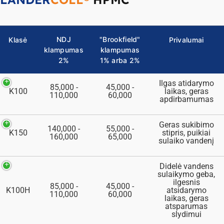
NDJ
"Brookfield"
Klasė
Privalumai
klampumas
klampumas
2%
1% arba 2%
Ilgas atidarymo
85,000 -
45,000 -
K100
laikas, geras
110,000
60,000
apdirbamumas
Geras sukibimo
140,000 -
55,000 -
K150
stipris, puikiai
160,000
65,000
sulaiko vandenį
Didelė vandens
sulaikymo geba,
ilgesnis
85,000 -
45,000 -
K100H
atsidarymo
110,000
60,000
laikas, geras
atsparumas
slydimui