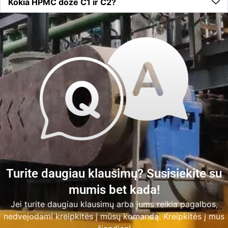
Kokia HPMC dozė C1 ir C2?
Turite daugiau klausimų? Susisiekite su
mumis bet kada!
Jei turite daugiau klausimų arba jums reikia pagalbos,
nedvejodami kreipkitės į mūsų komandą. Kreipkitės į mus