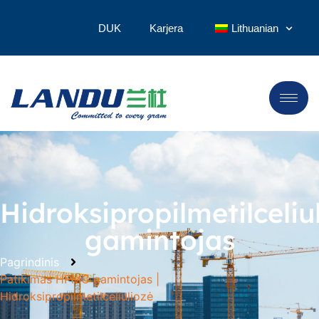
DUK
Karjera
Lithuanian
Hidroksipropilmetilceliu
gamintojas
Pagrindinis
Patikimas HPMC gamintojas |
Hidroksipropilmetilceliuliozė