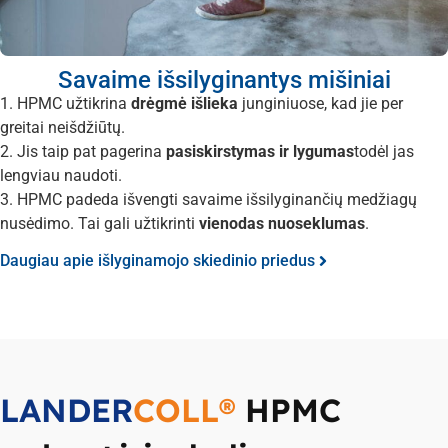
Savaime išsilyginantys mišiniai
1. HPMC užtikrina
drėgmė išlieka
junginiuose, kad jie per
greitai neišdžiūtų.
2. Jis taip pat pagerina
pasiskirstymas ir lygumas
todėl jas
lengviau naudoti.
3. HPMC padeda išvengti savaime išsilyginančių medžiagų
nusėdimo. Tai gali užtikrinti
vienodas nuoseklumas
.
Daugiau apie išlyginamojo skiedinio priedus
LANDER
COLL®
HPMC