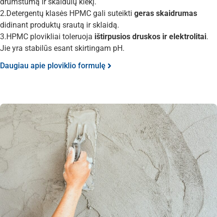
drumstumą ir skaidulų kiekį.
2.Detergentų klasės HPMC gali suteikti
geras skaidrumas
didinant produktų srautą ir sklaidą.
3.HPMC plovikliai toleruoja
ištirpusios druskos ir elektrolitai
.
Jie yra stabilūs esant skirtingam pH.
Daugiau apie ploviklio formulę