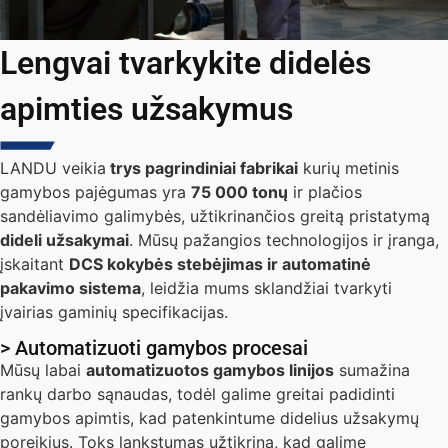
Lengvai tvarkykite didelės
apimties užsakymus
LANDU veikia
trys pagrindiniai fabrikai
kurių metinis
gamybos pajėgumas yra
75 000 tonų
ir plačios
sandėliavimo galimybės, užtikrinančios greitą pristatymą
dideli užsakymai
. Mūsų pažangios technologijos ir įranga,
įskaitant
DCS kokybės stebėjimas ir automatinė
pakavimo sistema
, leidžia mums sklandžiai tvarkyti
įvairias gaminių specifikacijas.
> Automatizuoti gamybos procesai
Mūsų labai
automatizuotos gamybos linijos
sumažina
rankų darbo sąnaudas, todėl galime greitai padidinti
gamybos apimtis, kad patenkintume didelius užsakymų
poreikius. Toks lankstumas užtikrina, kad galime