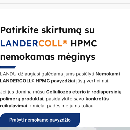
Patirkite skirtumą su
LANDER
COLL®
HPMC
nemokamas mėginys
LANDU džiaugiasi galėdama jums pasiūlyti
Nemokami
LANDERCOLL® HPMC pavyzdžiai
jūsų vertinimui.
Jei jus domina mūsų
Celiuliozės eterio ir redispersinių
polimerų produktai
, pasidalykite savo
konkretūs
reikalavimai
ir mielai padėsime jums toliau.
Prašyti nemokamo pavyzdžio