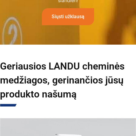
šiandien!
Siųsti užklausą
Geriausios LANDU cheminės
medžiagos, gerinančios jūsų
produkto našumą