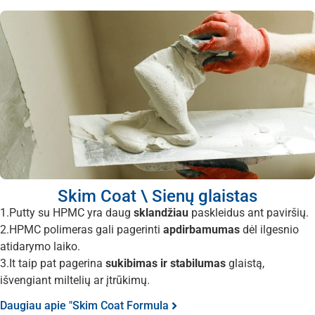
Skim Coat \ Sienų glaistas
1.Putty su HPMC yra daug
sklandžiau
paskleidus ant paviršių.
2.HPMC polimeras gali pagerinti
apdirbamumas
dėl ilgesnio
atidarymo laiko.
3.It taip pat pagerina
sukibimas ir stabilumas
glaistą,
išvengiant miltelių ar įtrūkimų.
Daugiau apie "Skim Coat Formula