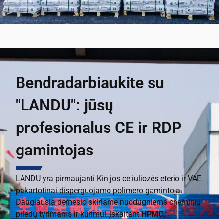
Bendradarbiaukite su
"LANDU": jūsų
profesionalus CE ir RDP
gamintojas
LANDU yra pirmaujanti Kinijos celiuliozės eterio ir VAE
pakartotinai disperguojamo polimero gamintoja.
Daugiausia dėmesio skiriame nuodugniems cheminių
priedų tyrimams ir kūrimui, įskaitant
HPMC,