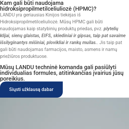
Kam gali būti naudojama
hidroksipropilmetilceliuliozė (HPMC)?
LANDU yra geriausias Kinijos
tiekėjas
iš
Hidroksipropilmetilceliuliozė
. Mūsų HPMC gali būti
naudojamas kaip statybinių produktų priedas, pvz.
plytelių
klijai, sienų glaistas, EIFS, skiediniai ir gipsas, taip pat savaime
išsilyginantys mišiniai, plovikliai ir rankų muilas.
. Jis taip pat
gali būti naudojamas farmacijos, maisto, asmens ir namų
priežiūros produktuose.
Mūsų LANDU techninė komanda gali pasiūlyti
individualias formules, atitinkančias įvairius jūsų
poreikius.
Siųsti užklausą dabar