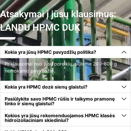
Atsakymai į jūsų klausimus:
LANDU HPMC DUK
Kokia yra jūsų HPMC pavyzdžių politika?
Priklausomai nuo jūsų poreikių, siūlome 200-600 g
nemokamo pavyzdžio.
Kokia yra HPMC dozė sienų glaistui?
Pasiūlykite savo HPMC rūšis ir taikymo pramonę
tinko ir sienų glaistui?
Kokios yra jūsų rekomenduojamos HPMC klasės
hidroizoliaciniam skiediniui?