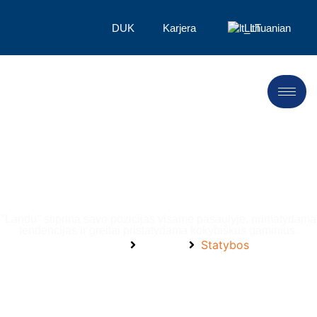
DUK
Karjera
Lithuanian
Statybos
"Landu" stiprina savo pozicijas visame pasaulyje, numatydama
tendencijas ir greitai pristatydama kokybiškus gaminius.
Pagrindinis
Rinkos
Statybos