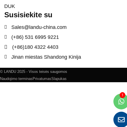
DUK
Susisiekite su
Sales@landu-china.com
(+86) 531 6995 9221
(+86)180 4322 4403
Jinan miestas Shandong Kinija
© LANDU 2025 - Visos teisės saugomos
Naudojimo terminas
Privatumas
Slapukas