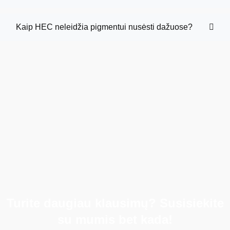
Kaip HEC neleidžia pigmentui nusėsti dažuose?
Turite daugiau klausimų? Susisiekite
su mumis bet kada!