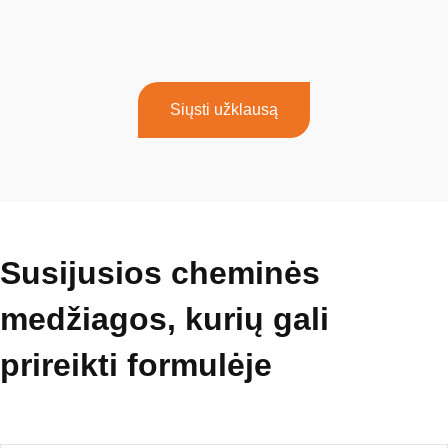
Jei turite daugiau klausimų arba jums reikia pagalbos,
nedvejodami kreipkitės į mūsų komandą. Kreipkitės į mus
šiandien!
Siųsti užklausą
Susijusios cheminės
medžiagos, kurių gali
prireikti formulėje