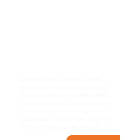
Pagerinkite savo dažų
ir dangų projektus su
LANDU HEC！
Padidinkite dažų ir dangų vandens
sulaikymą ir suspensijos stabilumą
su
LANDU pažangia HEC. Būdami patikimi
partneriai, pirmenybę teikiame nuoseklumui
ir našumui. Sužinokite, kodėl pramonės
profesionalai renkasi LANDU - prašykite
nemokamo pavyzdžio jau šiandien!