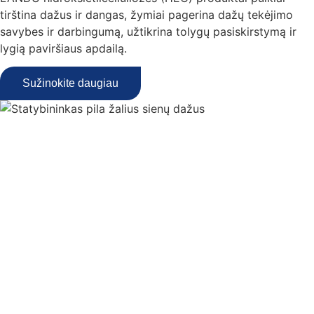
tirština dažus ir dangas, žymiai pagerina dažų tekėjimo
savybes ir darbingumą, užtikrina tolygų pasiskirstymą ir
lygią paviršiaus apdailą.
Sužinokite daugiau