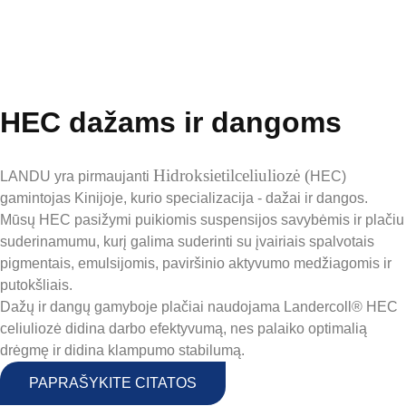
HEC dažams ir dangoms
Hidroksietilceliuliozė (
LANDU yra pirmaujanti
HEC)
gamintojas Kinijoje, kurio specializacija - dažai ir dangos.
Mūsų HEC pasižymi puikiomis suspensijos savybėmis ir plačiu
suderinamumu, kurį galima suderinti su įvairiais spalvotais
pigmentais, emulsijomis, paviršinio aktyvumo medžiagomis ir
putokšliais.
Dažų ir dangų gamyboje plačiai naudojama Landercoll® HEC
celiuliozė didina darbo efektyvumą, nes palaiko optimalią
drėgmę ir didina klampumo stabilumą.
PAPRAŠYKITE CITATOS