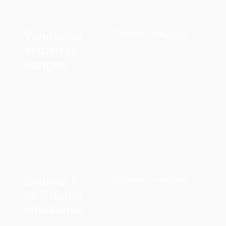
Vandeniui
Sužinokite daugiau
atsparios
dangos
Gruntai ir
Sužinokite daugiau
viršutiniai
sluoksniai