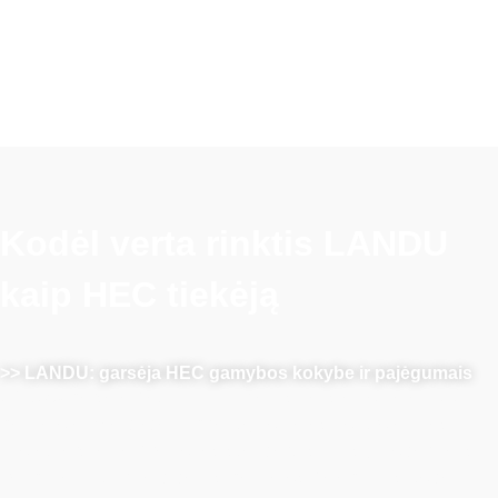
Kodėl verta rinktis LANDU
kaip HEC tiekėją
>> LANDU: garsėja HEC gamybos kokybe ir pajėgumais
LANDU garsėja patikimumu ir aukščiausia kokybe HEC
gamyboje. Vykdydami griežtą kokybės kontrolę, mes
nuolat viršijame pramonės standartus. Mūsų moderniausi
įrenginiai užtikrina didelius gamybos pajėgumus, todėl