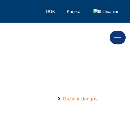
DUK
Karjera
Lithuanian
Susipažinkite su LANDU ir
sulaukite sėkmės 2024 m.！
Pagrindinis
Dažai ir dangos