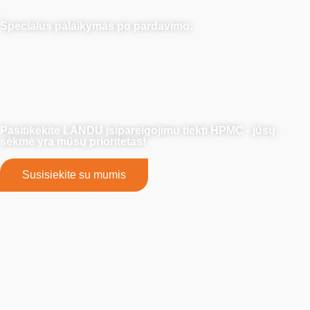
kiekvieną kartą produkcija pristatoma laiku.
Specialus palaikymas po pardavimo:
"LANDU" siūlo ne tik tiekimą, bet ir specialiai pritaikytus
sprendimus bei technines žinias, kad projektas būtų
sėkmingas. Bendradarbiaukite su mumis, kad
užtikrintumėte neprilygstamą patikimumą, kokybę ir
visapusišką pagalbą.
Pasitikėkite LANDU įsipareigojimu tiekti HPMC - jūsų
sėkmė yra mūsų prioritetas!
Susisiekite su mumis