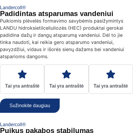
Landercoll®
Padidintas atsparumas vandeniui
Puikiomis plėvelės formavimo savybėmis pasižymintys
LANDU hidroksietilceliuliozės (HEC) produktai gerokai
padidina dažų ir dangų atsparumą vandeniui. Dėl to jie
tinka naudoti, kai reikia gero atsparumo vandeniui,
pavyzdžiui, vidaus ir išorės sienų dažams bei vandeniui
atsparioms dangoms.
Tai yra antraštė
Tai yra antraštė
Tai yra antraštė
Sužinokite daugiau
Landercoll®
Puikus pakabos stabilumas