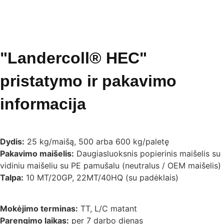
"Landercoll® HEC"
pristatymo ir pakavimo
informacija
Dydis:
25 kg/maišą, 500 arba 600 kg/paletę
Pakavimo maišelis:
Daugiasluoksnis popierinis maišelis su
vidiniu maišeliu su PE pamušalu (neutralus / OEM maišelis)
Talpa:
10 MT/20GP, 22MT/40HQ (su padėklais)
Mokėjimo terminas:
TT, L/C matant
Parengimo laikas:
per 7 darbo dienas