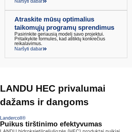
Naršyti dabar
Atraskite mūsų optimalius
taikomųjų programų sprendimus
Pasirinkite geriausią modelį savo projektui.
Pritaikykite formules, kad atitiktų konkrečius
reikalavimus.
Naršyti dabar
LANDU HEC privalumai
dažams ir dangoms
Landercoll®
Puikus tirštinimo efektyvumas
LANDU hidroksietilceliuliozės (HEC) produktai puikiai