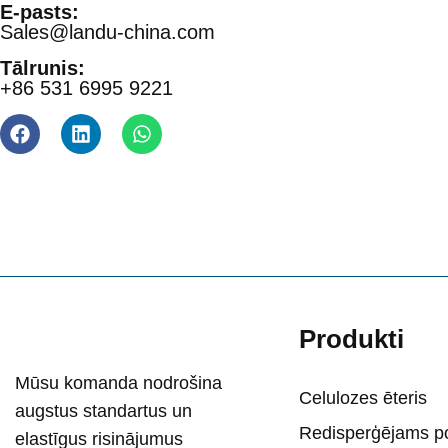
E-pasts:
Sales@landu-china.com
Tālrunis:
+86 531 6995 9221
Produkti
Mūsu komanda nodrošina
Celulozes ēteris
augstus standartus un
Redisperģējams p
elastīgus risinājumus