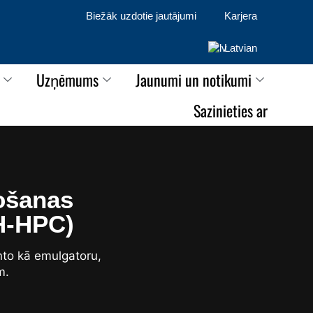
Biežāk uzdotie jautājumi
Karjera
Latvian
Uzņēmums
Jaunumi un notikumi
Sazinieties ar
tošanas
(H-HPC)
nto kā emulgatoru,
m.