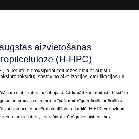
augstas aizvietošanas
ropilceluloze (H-HPC)
lai iegūtu hidroksipropilcelulozes ēteri ar augstu
oksipropoksīdu), sastāv no alkalizācijas, ēterifikācijas un
ājs un stabilizators, uzlabojot dažādu pārtikas produktu tekstūru
us gelus un emulsijas padara to īpaši noderīgu mērcēs, mērcēs un
āt konsistenci un novērst atdalīšanos. Turklāt H-HPC var uzlabot
 zemu tauku saturu, nodrošinot krēmīgu konsistenci bez