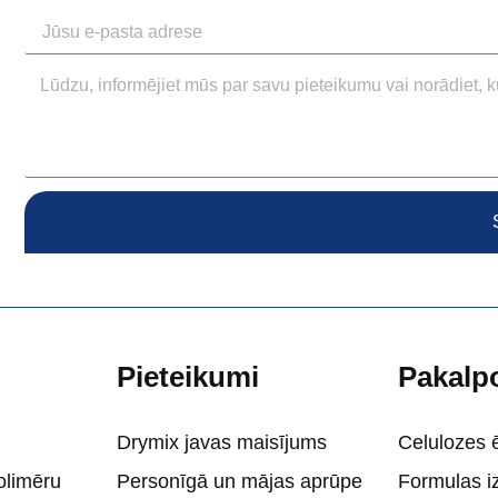
Pieteikumi
Pakalp
Drymix javas maisījums
Celulozes 
olimēru
Personīgā un mājas aprūpe
Formulas i