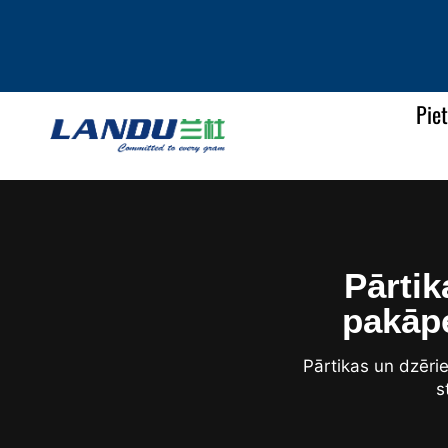
Pie
Pārtik
pakāpe
Pārtikas un dzēri
s