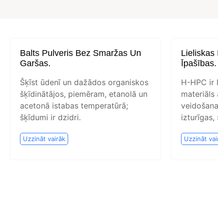
Balts Pulveris Bez Smaržas Un
Lieliskas
Garšas.
Īpašības.
Šķīst ūdenī un dažādos organiskos
H-HPC ir 
šķīdinātājos, piemēram, etanolā un
materiāls 
acetonā istabas temperatūrā;
veidošana
šķīdumi ir dzidri.
izturīgas,
Uzzināt vairāk
Uzzināt vai