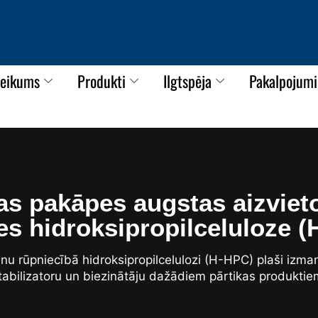
teikums
Produkti
Ilgtspēja
Pakalpojumi
as pakāpes augstas aizvie
s hidroksipropilceluloze 
enu rūpniecībā hidroksipropilcelulozi (H-HPC) plaši izma
tabilizatoru un biezinātāju dažādiem pārtikas produktie