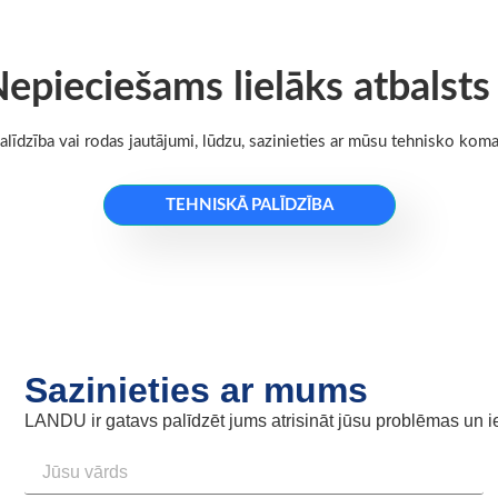
epieciešams lielāks atbalsts
alīdzība vai rodas jautājumi, lūdzu, sazinieties ar mūsu tehnisko koma
TEHNISKĀ PALĪDZĪBA
Sazinieties ar mums
LANDU ir gatavs palīdzēt jums atrisināt jūsu problēmas un i