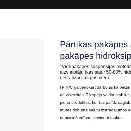
Pārtikas pakāpes 
pakāpes hidroksip
"Vienpakāpes suspensijas metode", 
aizvietotāju (kas satur 50-80% hidr
neitralizācijas posmiem.
H-HPC galvenokārt darbojas kā biezināt
un viskozitāti. Tā spēja veidot stabil
piena produktos, kur tas palīdz saglab
mutes dobuma sajūtu izstrādājumos ar
nepieciešamības pievienot taukus.