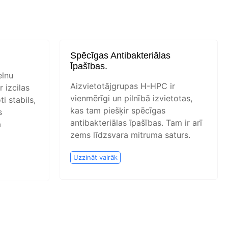
Spēcīgas Antibakteriālas
Īpašības.
elnu
Aizvietotājgrupas H-HPC ir
 izcilas
vienmērīgi un pilnībā izvietotas,
ti stabils,
kas tam piešķir spēcīgas
s
antibakteriālas īpašības. Tam ir arī
a
zems līdzsvara mitruma saturs.
Uzzināt vairāk