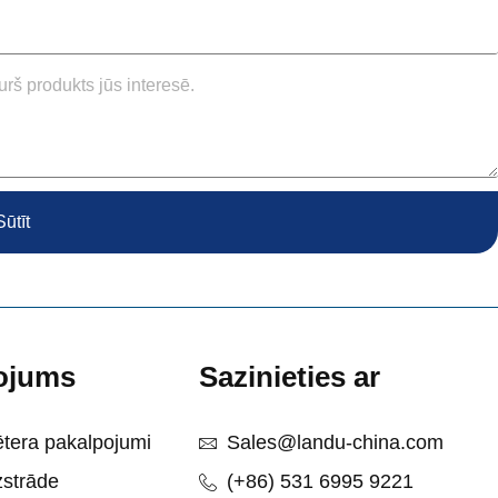
Sūtīt
ojums
Sazinieties ar
ētera pakalpojumi
Sales@landu-china.com
zstrāde
(+86) 531 6995 9221