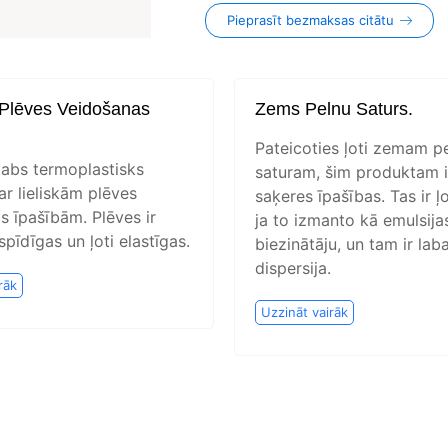
Pieprasīt bezmaksas citātu
 Plēves Veidošanas
Zems Pelnu Saturs.
Pateicoties ļoti zemam p
labs termoplastisks
saturam, šim produktam ir
ar lieliskām plēves
saķeres īpašības. Tas ir ļo
s īpašībām. Plēves ir
ja to izmanto kā emulsija
 spīdīgas un ļoti elastīgas.
biezinātāju, un tam ir lab
dispersija.
rāk
Uzzināt vairāk