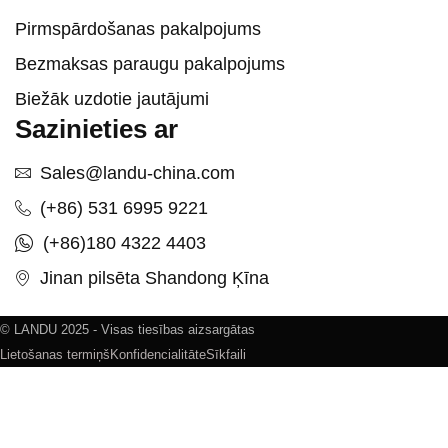
Pirmspārdošanas pakalpojums
Bezmaksas paraugu pakalpojums
Biežāk uzdotie jautājumi
Sazinieties ar
Sales@landu-china.com
(+86) 531 6995 9221
(+86)180 4322 4403
Jinan pilsēta Shandong Ķīna
© LANDU 2025 - Visas tiesības aizsargātas
Lietošanas termiņš
Konfidencialitāte
Sīkfaili