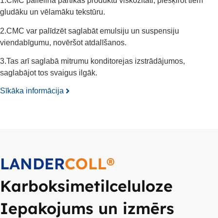
1.CMC palielina pārtikas produktu viskozitāti, piešķirot tiem
gludāku un vēlamāku tekstūru.
2.CMC var palīdzēt saglabāt emulsiju un suspensiju
viendabīgumu, novēršot atdalīšanos.
3.Tas arī saglabā mitrumu konditorejas izstrādājumos,
saglabājot tos svaigus ilgāk.
Sīkāka informācija
LANDER
COLL®
Karboksimetilceluloze
Iepakojums un izmērs