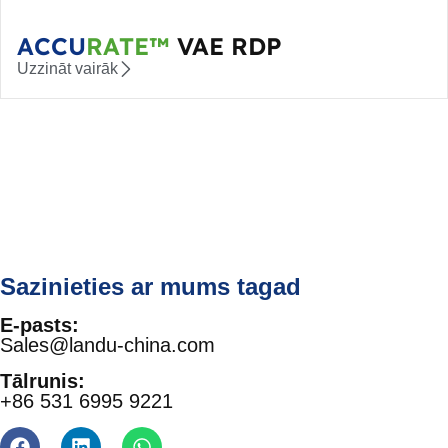
ACCU
RATE™
VAE RDP
Uzzināt vairāk
Sazinieties ar mums tagad
E-pasts:
Sales@landu-china.com
Tālrunis:
+86 531 6995 9221