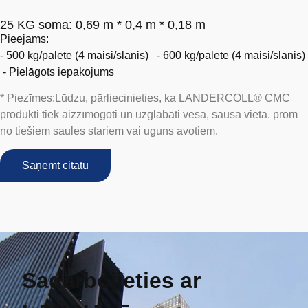
25 KG soma: 0,69 m * 0,4 m * 0,18 m
Pieejams:
- 500 kg/palete (4 maisi/slānis)
-
600 kg/palete (4 maisi/slānis)
-
Pielāgots iepakojums
* Piezīmes:
Lūdzu, pārliecinieties, ka LANDERCOLL® C
MC
produkti
tiek aizzīmogoti un uzglabāti
vēsā, sausā vietā.
prom
no tiešiem saules stariem vai uguns avotiem.
Saņemt citātu
Sadarbojieties ar