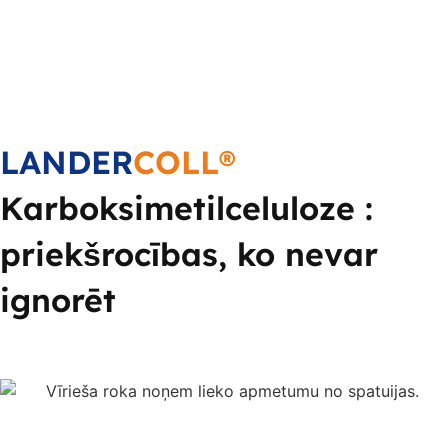
LANDER
COLL®
Karboksimetilceluloze :
priekšrocības, ko nevar
ignorēt