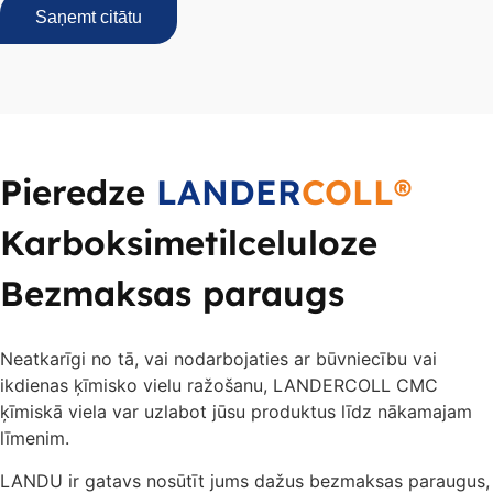
Saņemt citātu
Pieredze
LANDER
COLL®
Karboksimetilceluloze
Bezmaksas paraugs
Neatkarīgi no tā, vai nodarbojaties ar būvniecību vai
ikdienas ķīmisko vielu ražošanu, LANDERCOLL CMC
ķīmiskā viela var uzlabot jūsu produktus līdz nākamajam
līmenim.
LANDU ir gatavs nosūtīt jums dažus bezmaksas paraugus,