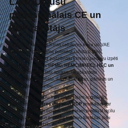
LANDU: jūsu
profesionālais CE un
RDP ražotājs
LANDU ir vadošais Ķīnas celulozes ētera un VAE
atkārtoti dispersējama polimēra ražotājs. Mēs
koncentrējamies uz padziļinātu ķīmisko piedevu izpēti
un izstrādi, tostarp.
HPMC, HEMC(MHEC), HEC un
CMC.
. Mēs esam labi aprīkoti, lai apkalpotu
celtniecības materiālu, ikdienas ķīmijas, pārtikas un
farmācijas rūpniecību.
Uzņēmumā LANDU mēs piedāvājam augstākās
kvalitātes
Celulozes ēteris un RDP
produktus par
konkurētspējīgām cenām. Mēs varam piedāvāt izcilu
servisa atbalstu un pielāgot piedevu formulas jūsu
dažādajām vajadzībām.