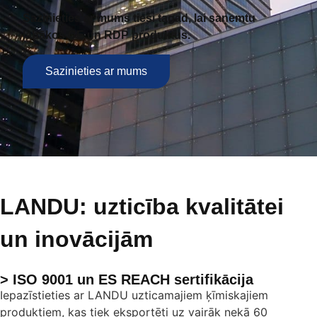
Sazinieties ar mums tieši tagad, lai saņemtu
labākos CE un RDP produktus.
Sazinieties ar mums
LANDU: uzticība kvalitātei
un inovācijām
> ISO 9001 un ES REACH sertifikācija
Iepazīstieties ar LANDU uzticamajiem ķīmiskajiem
produktiem, kas tiek eksportēti uz vairāk nekā 60