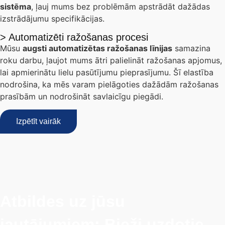
sistēma
, ļauj mums bez problēmām apstrādāt dažādas
izstrādājumu specifikācijas.
> Automatizēti ražošanas procesi
Mūsu
augsti automatizētas ražošanas līnijas
samazina
roku darbu, ļaujot mums ātri palielināt ražošanas apjomus,
lai apmierinātu lielu pasūtījumu pieprasījumu. Šī elastība
nodrošina, ka mēs varam pielāgoties dažādām ražošanas
prasībām un nodrošināt savlaicīgu piegādi.
Izpētīt vairāk
Atbildes uz jūsu
jautājumiem: Bieži uzdotie