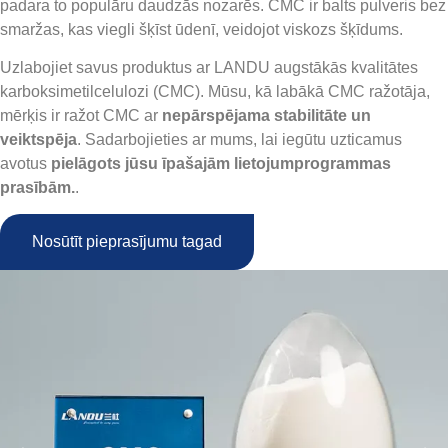
padara to populāru daudzās nozarēs. CMC ir balts pulveris bez
smaržas, kas viegli šķīst ūdenī, veidojot viskozs šķīdums.
Uzlabojiet savus produktus ar LANDU augstākās kvalitātes
karboksimetilcelulozi (CMC). Mūsu, kā labākā CMC ražotāja,
mērķis ir ražot CMC ar
nepārspējama stabilitāte un
veiktspēja
. Sadarbojieties ar mums, lai iegūtu uzticamus
avotus
pielāgots jūsu īpašajām lietojumprogrammas
prasībām.
.
Nosūtīt pieprasījumu tagad