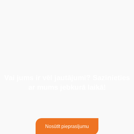
Vai jums ir vēl jautājumi? Sazinieties
ar mums jebkurā laikā!
Ja jums ir vēl kādi jautājumi vai nepieciešama palīdzība,
sazinieties ar mūsu speciālistu komandu. Sazinieties ar
mums jau šodien!
Nosūtīt pieprasījumu