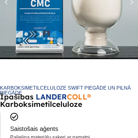
KARBOKSIMETILCELULOZE SWIFT PIEGĀDE UN PILNĀ
PIEGĀDE
Īpašības
LANDER
COLL®
Karboksimetilceluloze
Saistošais aģents
Palielina materiālu saķeri ar pamatni