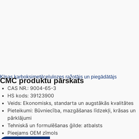
Ķīnas karboksimetilcelulozes ražotājs un piegādātājs
CMC produktu pārskats
CAS NR.: 9004-65-3
HS kods: 39123900
Veids: Ekonomisks, standarta un augstākās kvalitātes
Pieteikumi: Būvniecība, mazgāšanas līdzekļi, krāsas un
pārklājumi
Tehniskā un formulēšanas ģilde: atbalsts
Pieejams OEM zīmols