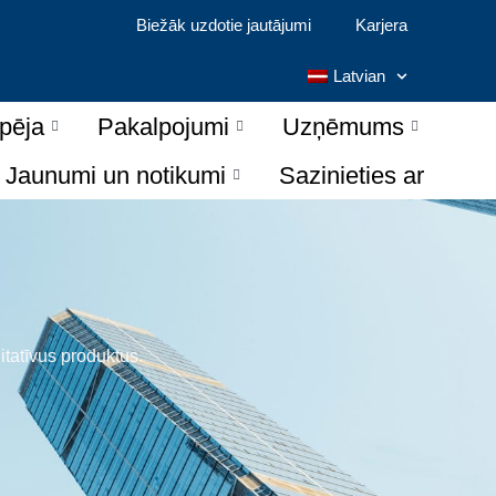
Biežāk uzdotie jautājumi
Karjera
Latvian
spēja
Pakalpojumi
Uzņēmums
Jaunumi un notikumi
Sazinieties ar
itatīvus produktus.