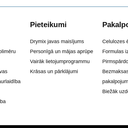
Pieteikumi
Pakalp
Drymix javas maisījums
Celulozes 
olimēru
Personīgā un mājas aprūpe
Formulas i
Vairāk lietojumprogrammu
Pirmspārd
vas
Krāsas un pārklājumi
Bezmaksas
rlaidība
pakalpoju
Biežāk uzdo
ība