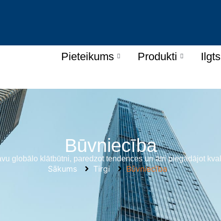
Pieteikums
Produkti
Ilgt
Būvniecība
vu globālo klātbūtni, paredzot tendences un ātri piegādājot kval
Sākums
Tirgi
Būvniecība