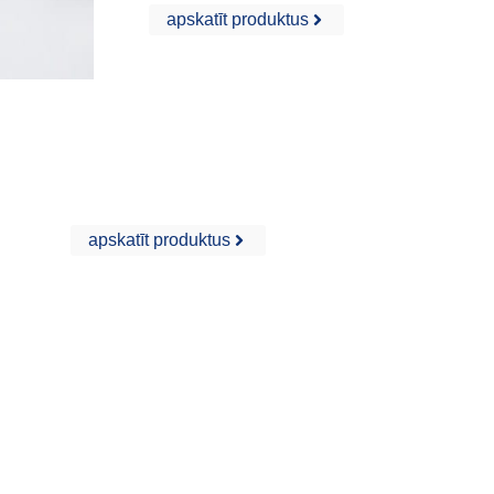
apskatīt produktus
Cementa apmetums/apmetums
apskatīt produktus