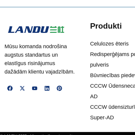
Produkti
Celulozes ēteris
Mūsu komanda nodrošina
Redisperģējams p
augstus standartus un
elastīgus risinājumus
pulveris
dažādām klientu vajadzībām.
Būvniecības piede
CCCW Ūdensnecau
AD
CCCW ūdensiztur
Super-AD