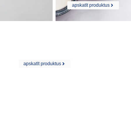
apskatīt produktus
Pašizlīdzinošie savienojumi
apskatīt produktus