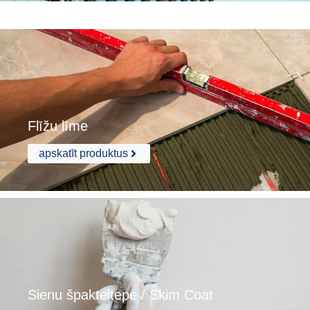
Flīžu līme
apskatīt produktus
Sienu špakteļtepe / Skim Coat