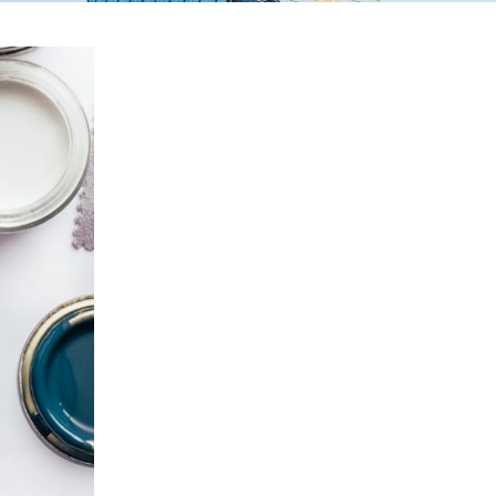
Ģipša pielietojums