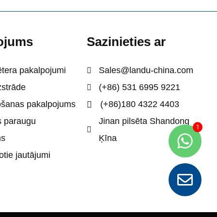
ojums
Sazinieties ar
ētera pakalpojumi
Sales@landu-china.com
zstrāde
(+86) 531 6995 9221
ošanas pakalpojums
(+86)180 4322 4403
 paraugu
Jinan pilsēta Shandong
ms
Ķīna
tie jautājumi