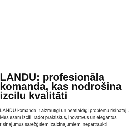
vislabākos rezultātus
sasniedzam, apvienojot
cilvēkus no dažādām
disciplīnām, kur katrs sniedz
savu unikālo skatījumu.
LANDU: profesionāla
komanda, kas nodrošina
izcilu kvalitāti
LANDU komandā ir aizrautīgi un neatlaidīgi problēmu risinātāji.
Mēs esam izcili, radot praktiskus, inovatīvus un elegantus
risinājumus sarežģītiem izaicinājumiem, nepārtraukti