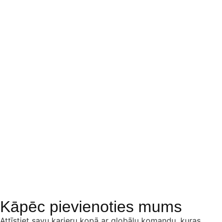
Radiet savu nākotni kopā ar
mums.
Kāpēc pievienoties mums
Attīstiet savu karjeru kopā ar globālu komandu, kuras