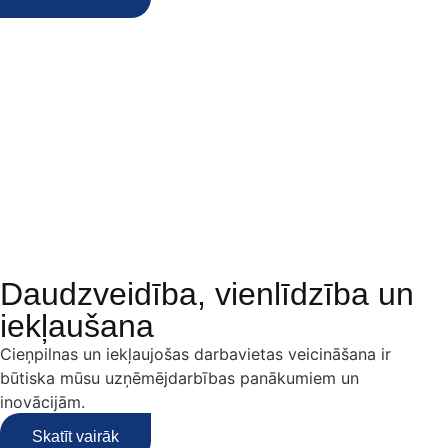
Daudzveidība, vienlīdzība un
iekļaušana
Cieņpilnas un iekļaujošas darbavietas veicināšana ir
būtiska mūsu uzņēmējdarbības panākumiem un
inovācijām.
Skatīt vairāk