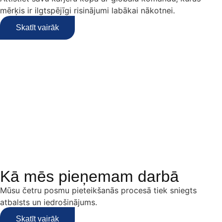
mērķis ir ilgtspējīgi risinājumi labākai nākotnei.
Skatīt vairāk
Kā mēs pieņemam darbā
Mūsu četru posmu pieteikšanās procesā tiek sniegts
atbalsts un iedrošinājums.
Skatīt vairāk