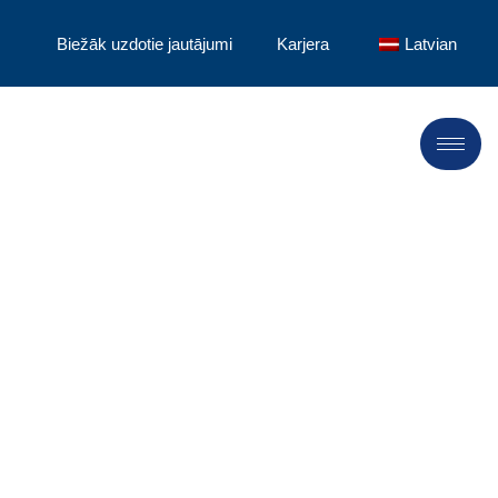
Biežāk uzdotie jautājumi
Karjera
Latvian
"Karjera
LANDU"
Mēs esam pārliecināti, ka