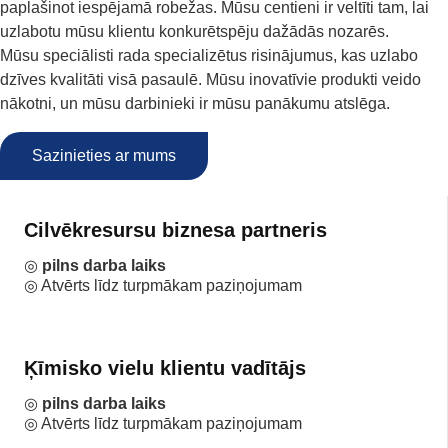
paplašinot iespējamā robežas. Mūsu centieni ir veltīti tam, lai
uzlabotu mūsu klientu konkurētspēju dažādās nozarēs.
Mūsu speciālisti rada specializētus risinājumus, kas uzlabo
dzīves kvalitāti visā pasaulē. Mūsu inovatīvie produkti veido
nākotni, un mūsu darbinieki ir mūsu panākumu atslēga.
Sazinieties ar mums
Cilvēkresursu biznesa partneris
◎
pilns darba laiks
◎ Atvērts līdz turpmākam paziņojumam
Ķīmisko vielu klientu vadītājs
◎
pilns darba laiks
◎ Atvērts līdz turpmākam paziņojumam