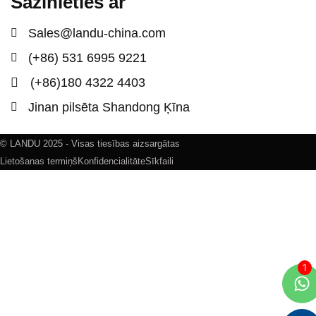
Sazinieties ar
Sales@landu-china.com
(+86) 531 6995 9221
(+86)180 4322 4403
Jinan pilsēta Shandong Ķīna
© LANDU 2025 - Visas tiesības aizsargātas
Lietošanas termiņš
Konfidencialitāte
Sīkfaili