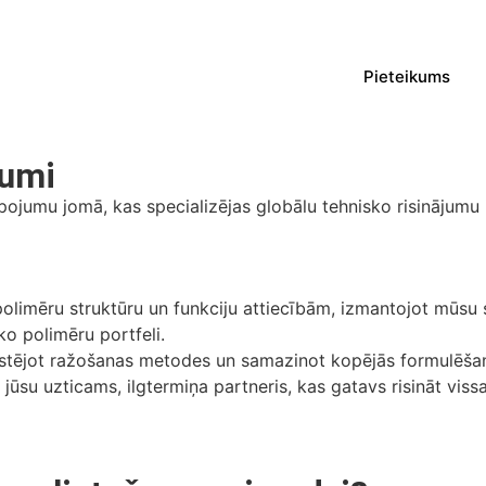
Pieteikums
jumi
pojumu jomā, kas specializējas globālu tehnisko risinājumu 
 polimēru struktūru un funkciju attiecībām, izmantojot mūsu
ko polimēru portfeli.
stējot ražošanas metodes un samazinot kopējās formulēšanas
m jūsu uzticams, ilgtermiņa partneris, kas gatavs risināt vis