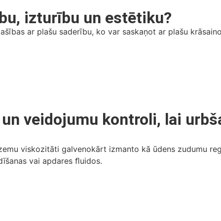
u, izturību un estētiku?
šības ar plašu saderību, ko var saskaņot ar plašu krāsaino
n veidojumu kontroli, lai urbš
mu viskozitāti galvenokārt izmanto kā ūdens zudumu regul
dīšanas vai apdares ﬂuidos.