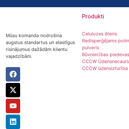
Produkti
Celulozes ēteris
Mūsu komanda nodrošina
Redisperģējams poli
augstus standartus un elastīgus
pulveris
risinājumus dažādām klientu
Būvniecības piedeva
vajadzībām.
CCCW Ūdensnecaurla
CCCW ūdensizturība