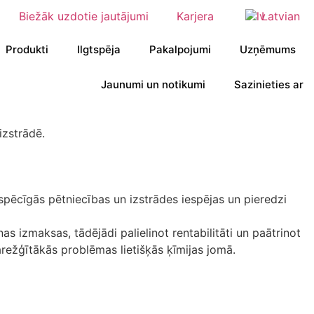
Biežāk uzdotie jautājumi
Karjera
Latvian
Produkti
Ilgtspēja
Pakalpojumi
Uzņēmums
Jaunumi un notikumi
Sazinieties ar
izstrādē.
 spēcīgās pētniecības un izstrādes iespējas un pieredzi
 izmaksas, tādējādi palielinot rentabilitāti un paātrinot
sarežģītākās problēmas lietišķās ķīmijas jomā.