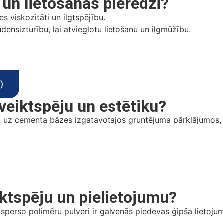
 un lietošanas pieredzi?
viskozitāti un ilgtspējību.
densizturību, lai atvieglotu lietošanu un ilgmūžību.
)
veiktspēju un estētiku?
 uz cementa bāzes izgatavotajos gruntējuma pārklājumos, u
iktspēju un pielietojumu?
erso polimēru pulveri ir galvenās piedevas ģipša lietojumi