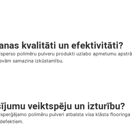
as kvalitāti un efektivitāti?
perso polimēru pulveru produkti uzlabo apmetumu apstrādāj
iedevām samazina izkūstamību.
ījumu veiktspēju un izturību?
perģējamo polimēru pulveri atbalsta visa klāsta ﬂooringa 
 defektiem.