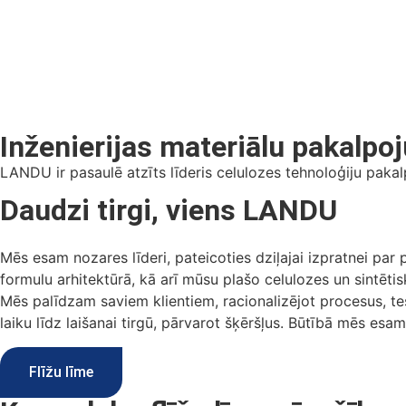
Inženierijas materiālu pakalpo
LANDU ir pasaulē atzīts līderis celulozes tehnoloģiju pakal
Daudzi tirgi, viens LANDU
Mēs esam nozares līderi, pateicoties dziļajai izpratnei par
formulu arhitektūrā, kā arī mūsu plašo celulozes un sintētis
Mēs palīdzam saviem klientiem, racionalizējot procesus, te
laiku līdz laišanai tirgū, pārvarot šķēršļus. Būtībā mēs esa
Flīžu līme