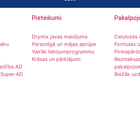
Pieteikumi
Pakalpo
Drymix javas maisījums
Celulozes 
mēru
Personīgā un mājas aprūpe
Formulas i
Vairāk lietojumprogrammu
Pirmspārd
s
Krāsas un pārklājumi
Bezmaksas
idība AD
pakalpoju
 Super-AD
Biežāk uzd