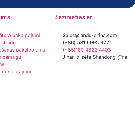
jums
Sazinieties ar
ētera pakalpojumi
Sales@landu-china.com
zstrāde
(+86) 531 6995 9221
ošanas pakalpojums
(+86)180 4322 4403
 paraugu
Jinan pilsēta Shandong Ķīna
ms
otie jautājumi