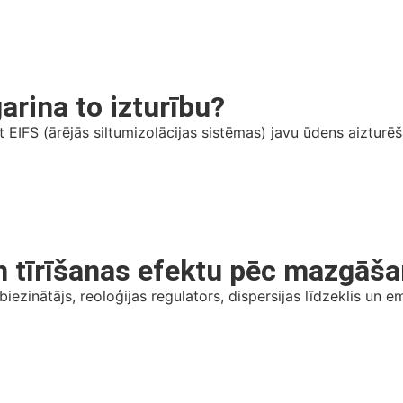
arina to izturību?
IFS (ārējās siltumizolācijas sistēmas) javu ūdens aizturēša
n tīrīšanas efektu pēc mazgāš
ezinātājs, reoloģijas regulators, dispersijas līdzeklis un 