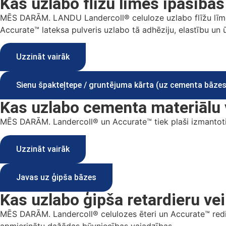
Kas uzlabo flīžu līmes īpašības
MĒS DARĀM. LANDU Landercoll® celuloze uzlabo flīžu līmes 
Accurate™ lateksa pulveris uzlabo tā adhēziju, elastību un ū
Uzzināt vairāk
Sienu špakteļtepe / gruntējuma kārta (uz cementa bāzes
Kas uzlabo cementa materiālu 
MĒS DARĀM. Landercoll® un Accurate™ tiek plaši izmantoti
Uzzināt vairāk
Javas uz ģipša bāzes
Kas uzlabo ģipša retardieru ve
MĒS DARĀM. Landercoll® celulozes ēteri un Accurate™ redisp
apmierinātu dažādas būvniecības vajadzības.