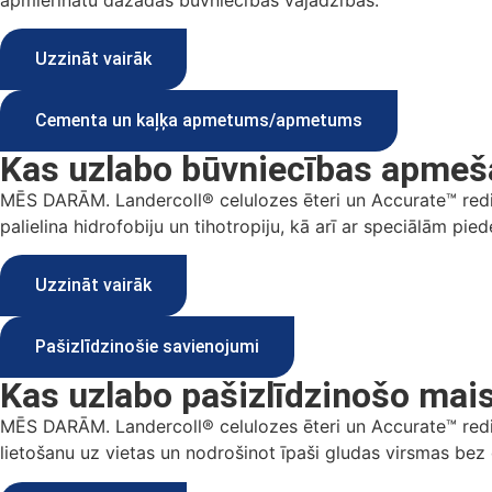
Uzzināt vairāk
Cementa un kaļķa apmetums/apmetums
Kas uzlabo būvniecības apmešan
MĒS DARĀM. Landercoll® celulozes ēteri un Accurate™ redis
palielina hidrofobiju un tihotropiju, kā arī ar speciālām p
Uzzināt vairāk
Pašizlīdzinošie savienojumi
Kas uzlabo pašizlīdzinošo mais
MĒS DARĀM. Landercoll® celulozes ēteri un Accurate™ redis
lietošanu uz vietas un nodrošinot īpaši gludas virsmas bez