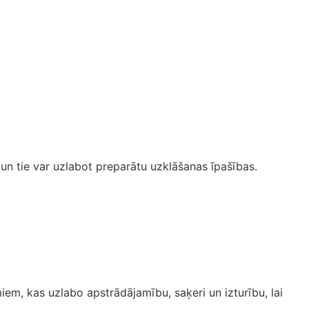
n tie var uzlabot preparātu uzklāšanas īpašības.
em, kas uzlabo apstrādājamību, saķeri un izturību, lai