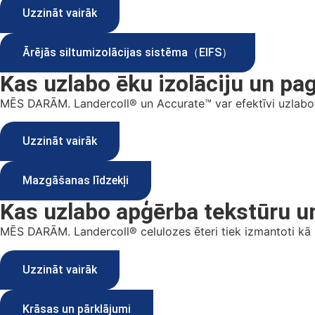
Uzzināt vairāk
Ārējās siltumizolācijas sistēma（EIFS）
Kas uzlabo ēku izolāciju un pag
MĒS DARĀM. Landercoll® un Accurate™ var efektīvi uzlabot E
Uzzināt vairāk
Mazgāšanas līdzekļi
Kas uzlabo apģērba tekstūru u
MĒS DARĀM. Landercoll® celulozes ēteri tiek izmantoti kā bi
Uzzināt vairāk
Krāsas un pārklājumi