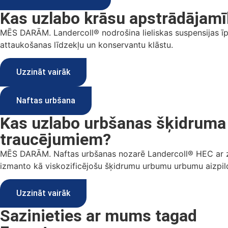
Kas uzlabo krāsu apstrādājamīb
MĒS DARĀM. Landercoll® nodrošina lieliskas suspensijas īpa
attaukošanas līdzekļu un konservantu klāstu.
Uzzināt vairāk
Naftas urbšana
Kas uzlabo urbšanas šķidruma u
traucējumiem?
MĒS DARĀM. Naftas urbšanas nozarē Landercoll® HEC ar ze
izmanto kā viskozificējošu šķidrumu urbumu urbumu aizpil
Uzzināt vairāk
Sazinieties ar mums tagad