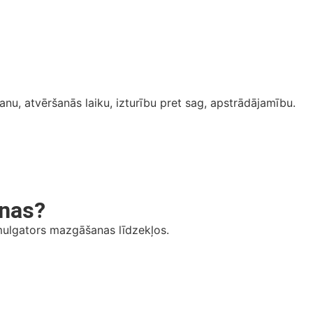
nu, atvēršanās laiku, izturību pret sag, apstrādājamību.
anas?
emulgators mazgāšanas līdzekļos.