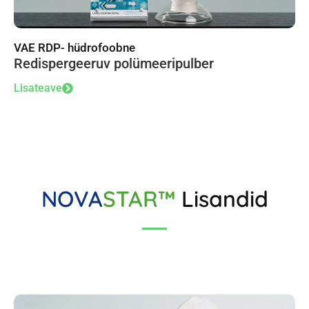
VAE RDP- hüdrofoobne
Redispergeeruv polümeeripulber
Lisateave
NOVA
STAR™
Lisandid