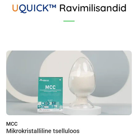
U
QUICK™
Ravimilisandid
MCC
Mikrokristalliline tselluloos