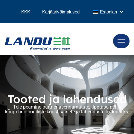
KKK
Karjäärivõimalused
Estonian
Tooted ja lahendused
Teie peamine partner asendamatute, tipptasemel ja
kõrgtehnoloogiliste koostisainete ja lahenduste leidmiseks.