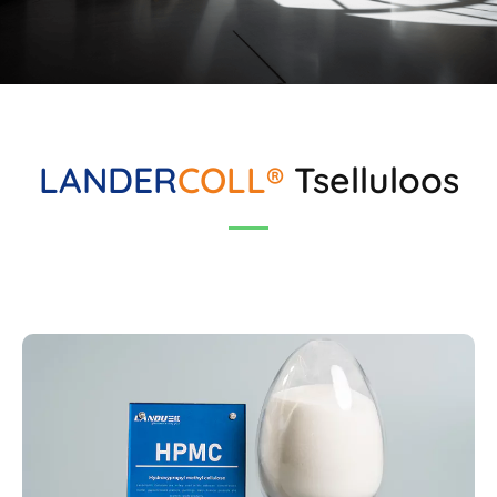
LANDER
COLL®
Tselluloos