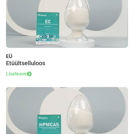
EÜ
Etüültselluloos
Lisateave