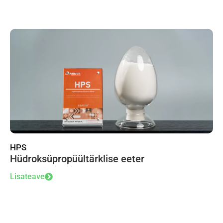
HPS
Hüdroksüpropüültärklise eeter
Lisateave