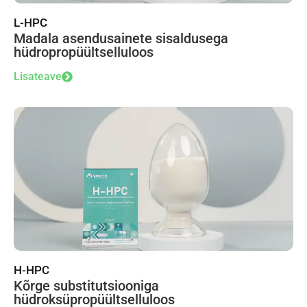
L-HPC
Madala asendusainete sisaldusega
hüdropropüültselluloos
Lisateave
H-HPC
Kõrge substitutsiooniga
hüdroksüpropüültselluloos