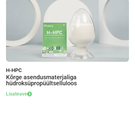
H-HPC
Kõrge asendusmaterjaliga
hüdroksüpropüültselluloos
Lisateave