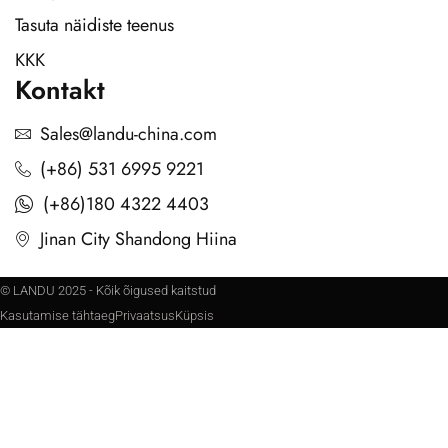
Tasuta näidiste teenus
KKK
Kontakt
Sales@landu-china.com
(+86) 531 6995 9221
(+86)180 4322 4403
Jinan City Shandong Hiina
© LANDU 2025 - Kõik õigused kaitstud
Kasutamise tähtaeg
Privaatsus
Küpsis