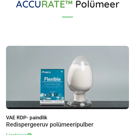
ACCU
RATE™
Polümeer
VAE RDP- paindlik
Redispergeeruv polümeeripulber