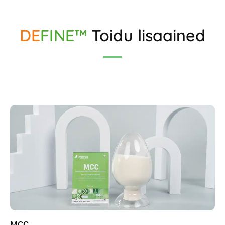
DE
FINE™
Toidu lisaained
MCC