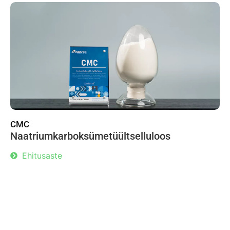
CMC
Naatriumkarboksümetüültselluloos
Ehitusaste