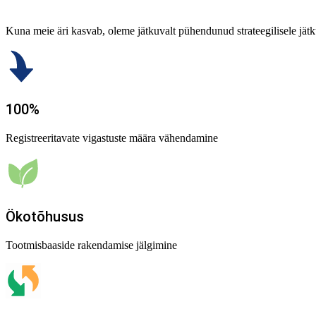
Kuna meie äri kasvab, oleme jätkuvalt pühendunud strateegilisele jä
100%
Registreeritavate vigastuste määra vähendamine
Ökotõhusus
Tootmisbaaside rakendamise jälgimine