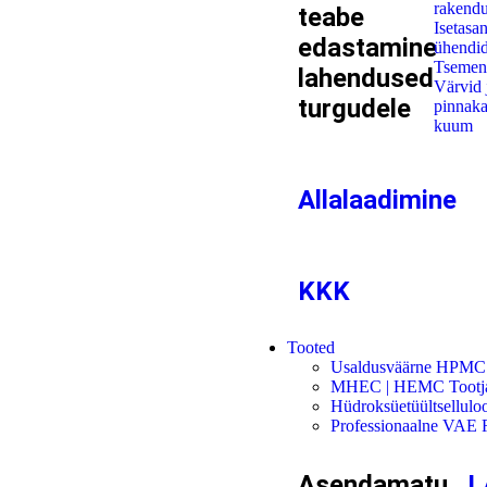
rakend
teabe
Isetasa
edastamine
ühendi
Tsemen
lahendused
Värvid 
turgudele
pinnaka
kuum
Allalaadimine
KKK
Tooted
Usaldusväärne HPMC t
MHEC | HEMC Tootja |
Hüdroksüetüültsellulo
Professionaalne VAE R
Asendamatu
L