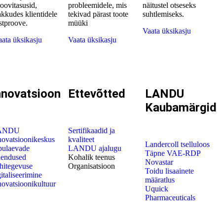
oovitasusid,
probleemidele, mis
näitustel otseseks
kkudes klientidele
tekivad pärast toote
suhtlemiseks.
stproove.
müüki
Vaata üksikasju
aata üksikasju
Vaata üksikasju
nnovatsioon
Ettevõtted
LANDU
Kaubamärgid
ANDU
Sertifikaadid ja
novatsioonikeskus
kvaliteet
Landercoll tselluloos
pulaevade
LANDU ajalugu
Täpne VAE-RDP
hendused
Kohalik teenus
Novastar
hitegevuse
Organisatsioon
Toidu lisaainete
gitaliseerimine
määratlus
novatsioonikultuur
Uquick
Pharmaceuticals