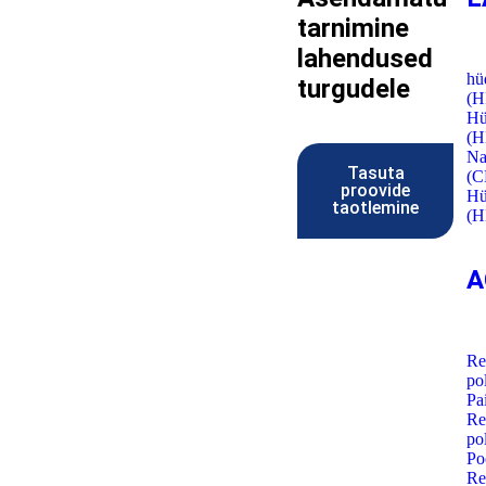
tarnimine
lahendused
hü
turgudele
(
Hü
(
Na
Tasuta
(
proovide
Hü
taotlemine
(H
A
Re
po
Pa
Re
po
Po
Re