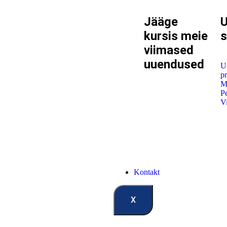
Jääge
U
kursis meie
viimased
uuendused
U
pr
M
Pe
V
Kontakt
X