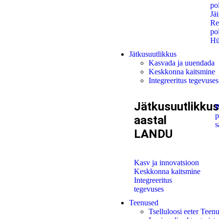
po
Jä
Re
po
Hü
Jätkusuutlikkus
Kasvada ja uuendada
Keskkonna kaitsmine
Integreeritus tegevuses
Jätkusuutlikkus
P
aastal
s
LANDU
Kasv ja innovatsioon
Keskkonna kaitsmine
Integreeritus
tegevuses
Teenused
Tselluloosi eeter Teen