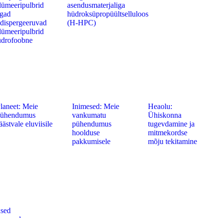
lümeeripulbrid
asendusmaterjaliga
igad
hüdroksüpropüültselluloos
dispergeeruvad
(H-HPC)
lümeeripulbrid
drofoobne
laneet: Meie
Inimesed: Meie
Heaolu:
pühendumus
vankumatu
Ühiskonna
äästvale eluviisile
pühendumus
tugevdamine ja
hoolduse
mitmekordse
pakkumisele
mõju tekitamine
used