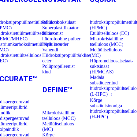
droksüpropüülmetüültselluloos
Polükarboksülaat
hüdroksüpropüülmetüült
HPMC)
Superplastifikaator
(HPMC)
droksüetüülmetüültselluloos
Silikoonist
Etüültselluloos (EC)
HEMC/MHEC)
hüdrofoobne pulber
Mikrokristalliline
atriumkarboksümetüültselluloos
Kipsi retarder
tselluloos (MCC)
CMC)
Vahendi
Metüültselluloos
droksüetüültselluloos
Hüdroksüpropüültärklise
(MC)
EC)
eeter
Hüpromelloosatsetaat-
Polüpropüleenist
suktsinaat
kiud
(HPMCAS)
CCU
RATE
™
Madala
substitueeritud
DE
FINE
™
hüdroksüpropüültsellulo
(L-HPC）)
Kõrge
dispergeeruvad
substitutsiooniga
lümeeripulbrid
hüdroksüpropüültsellulo
indlik
Mikrokristalliline
(H-HPC)
dispergeeruvad
tselluloos (MCC)
lümeeripulbrid
Metüültselluloos
olpaindlik
(MC)
dispergeeruvad
Kõrge