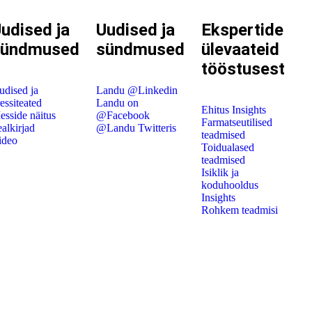
udised ja
Uudised ja
Ekspertide
sündmused
sündmused
ülevaateid
tööstusest
udised ja
Landu @Linkedin
essiteated
Landu on
Ehitus Insights
esside näitus
@Facebook
Farmatseutilised
alkirjad
@Landu Twitteris
teadmised
ideo
Toidualased
teadmised
Isiklik ja
koduhooldus
Insights
Rohkem teadmisi