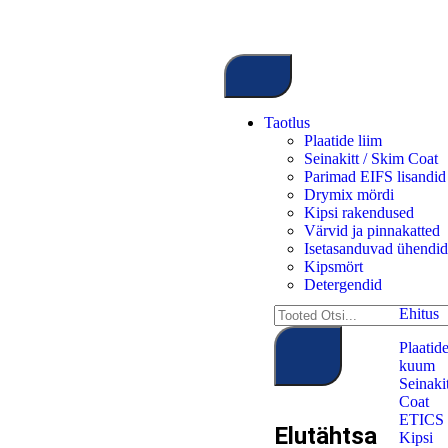
Taotlus
Plaatide liim
Seinakitt / Skim Coat
Parimad EIFS lisandid 
Drymix mördi
Kipsi rakendused
Värvid ja pinnakatted
Isetasanduvad ühendid
Kipsmört
Detergendid
Ehitus
Plaatide
kuum
Seinaki
Coat
ETICS 
Elutähtsa
Kipsi