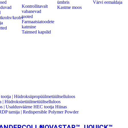
used
ümbris
Värvi eemaldaja
Kontrollitavalt
nduvad
Kastme moos
vabanevad
d
tooted
tkrohv/krohv
Farmaatsiatoodete
ja
katmine
tted
Taimsed kapslid
ootja | Hüdroksüpropüülmetüültselluloos
 Hüdroksüetüülmetüültselluloos
os | Usaldusväärne HEC tootja Hiinas
DP tarnija | Redispersible Polymer Powder
ANDER
COLL
®
NOVA
STAR
™
UQU
ICK
™