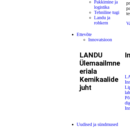
Pakkimine ja
pr
logistika
pa
Tehniline tugi
te
Landu ja
rohkem
V
Ettevõte
Innovatsioon
LANDU
I
Ülemaailmne
eriala
L
Kemikaalide
In
juht
Li
la
Põ
di
In
Uudised ja sündmused