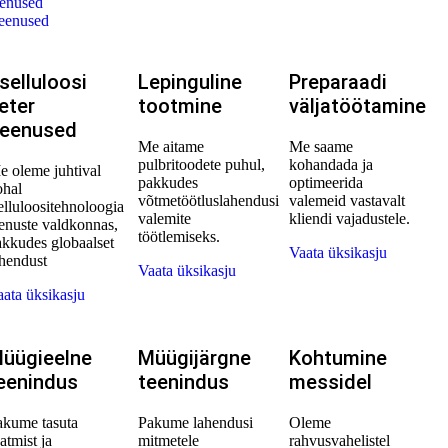
eenused
teenused
selluloosi
Lepinguline
Preparaadi
eter
tootmine
väljatöötamine
eenused
Me aitame
Me saame
pulbritoodete puhul,
kohandada ja
e oleme juhtival
pakkudes
optimeerida
ohal
võtmetöötluslahendusi
valemeid vastavalt
elluloositehnoloogia
valemite
kliendi vajadustele.
eenuste valdkonnas,
töötlemiseks.
akkudes globaalset
Vaata üksikasju
ahendust
Vaata üksikasju
aata üksikasju
üügieelne
Müügijärgne
Kohtumine
eenindus
teenindus
messidel
akume tasuta
Pakume lahendusi
Oleme
atmist ja
mitmetele
rahvusvahelistel