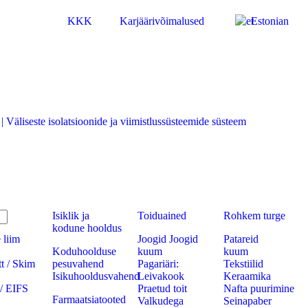
KKK
Karjäärivõimalused
Estonian
| Väliseste isolatsioonide ja viimistlussüsteemide süsteem
Isiklik ja
Toiduained
Rohkem turge
kodune hooldus
 liim
Joogid Joogid
Patareid
Koduhoolduse
kuum
kuum
tt / Skim
pesuvahend
Pagariäri:
Tekstiilid
Isikuhooldusvahend
Leivakook
Keraamika
/ EIFS
Praetud toit
Nafta puurimine
Farmaatsiatooted
Valkudega
Seinapaber