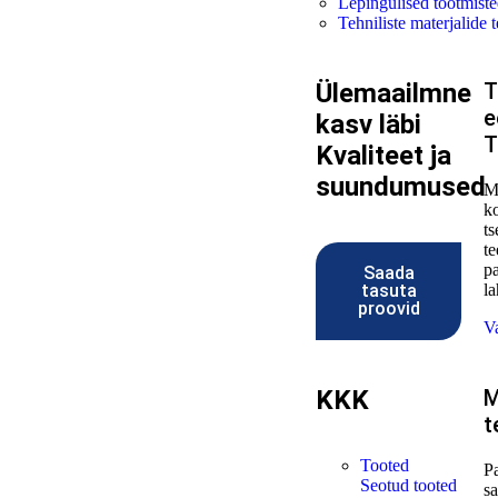
Lepingulised tootmist
Tehniliste materjalide 
Ülemaailmne
T
e
kasv läbi
T
Kvaliteet ja
suundumused
M
k
ts
t
p
Saada
tasuta
l
proovid
V
KKK
M
t
Tooted
P
Seotud tooted
sa