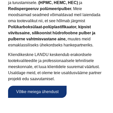
ja turustamisele.
(HPMC, HEMC, HEC)
ja
Redispergeeruv polümeeripulber.
Meie
moodsaimad seadmed võimaldavad meil laiendada
oma tootevalikut nii, et see hõlmab järgmist
Polükarboksülaat-polüplastifikaator, kipsist
viivitusaine, silikoonist hüdrofoobne pulber ja
pulberne vahtmisvastane aine,
muutes meid
esmaklassiliseks ühekordseks hankepartneriks.
Kliendikeskne LANDU keskendub erakordsele
tootekvaliteedile ja professionaalsele tehnilisele
meeskonnale, et luua klientidele suuremat väärtust.
Usaldage meid, et oleme teie usaldusväärne partner
projekti edu saavutamisel.
Võtke meiega ühendust