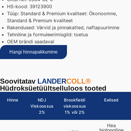
HS-kood: 39123900
Tüüp: Standard & Premium kvaliteet: Ökonoomne,
Standard & Premium kvaliteet
Rakendused: Värvid ja pinnakatted, naftapuurimine
Tehniline ja formuleerimisgild: toetus
OEM brändi saadaval
Hangi hinnapakkumine
Soovitatav
LANDER
COLL®
Hüdroksüetüültselluloos tooted
Hinne
NDJ
Brookfieldi
Eelised
Viskoossus
viskoossus
2%
1% või 2%
Hea
bioloogiline