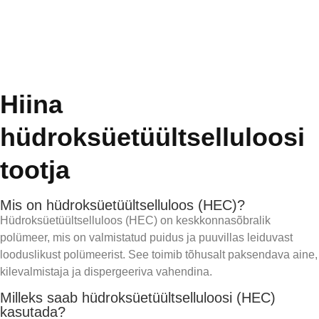
Hiina
hüdroksüetüültselluloosi
tootja
Mis on hüdroksüetüültselluloos (HEC)?
Hüdroksüetüültselluloos (HEC) on keskkonnasõbralik
polümeer, mis on valmistatud puidus ja puuvillas leiduvast
looduslikust polümeerist. See toimib tõhusalt paksendava aine,
kilevalmistaja ja dispergeeriva vahendina.
Milleks saab hüdroksüetüültselluloosi (HEC)
kasutada?