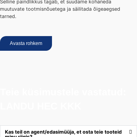
Selline paindlikkus tagab, et suudame kohaneda
muutuvate tootmisnõuetega ja säilitada õigeaegsed
tarned.
Avasta rohkem
Teie küsimustele vastatud:
LANDU HEC KKK
Kas teil on agent/edasimüüja, et osta teie tooteid
minu riigis?