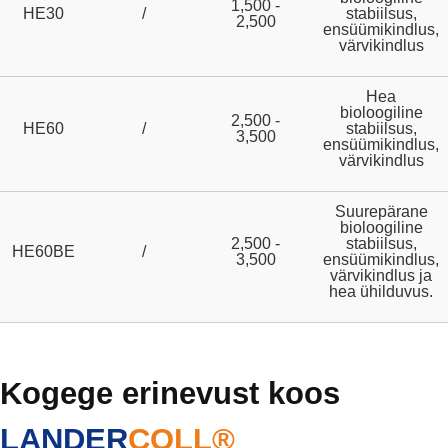
1,500 -
HE30
/
stabiilsus,
2,500
ensüümikindlus,
värvikindlus
Hea
bioloogiline
2,500 -
HE60
/
stabiilsus,
3,500
ensüümikindlus,
värvikindlus
Suurepärane
bioloogiline
2,500 -
stabiilsus,
HE60BE
/
3,500
ensüümikindlus,
värvikindlus ja
hea ühilduvus.
Kogege erinevust koos
LANDER
COLL®