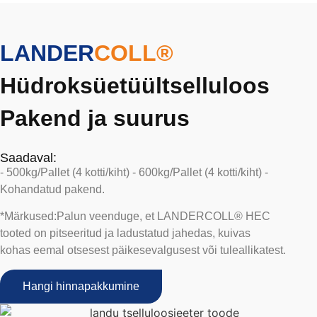
LANDER
COLL®
Hüdroksüetüültselluloos
Pakend ja suurus
Saadaval:
- 500kg/Pallet (4 kotti/kiht) - 600kg/Pallet (4 kotti/kiht) -
Kohandatud pakend.
*Märkused:
Palun veenduge, et LANDERCOLL®
HEC
tooted
on pitseeritud ja ladustatud
jahedas, kuivas
kohas
eemal otsesest päikesevalgusest või tuleallikatest.
Hangi hinnapakkumine