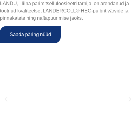
LANDU, Hiina parim tselluloosieetri tarnija, on arendanud ja
tootnud kvaliteetset LANDERCOLL® HEC-pulbrit värvide ja
pinnakatete ning naftapuurimise jaoks.
Saada päring nüüd