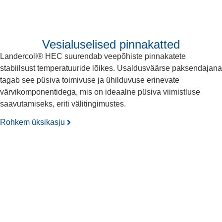
Vesialuselised pinnakatted
Landercoll® HEC suurendab veepõhiste pinnakatete
stabiilsust temperatuuride lõikes. Usaldusväärse paksendajana
tagab see püsiva toimivuse ja ühilduvuse erinevate
värvikomponentidega, mis on ideaalne püsiva viimistluse
saavutamiseks, eriti välitingimustes.
Rohkem üksikasju