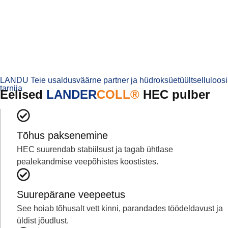
LANDU Teie usaldusväärne partner ja hüdroksüetüültselluloosi
tarnija
Eelised
LANDER
COLL®
HEC pulber
Tõhus paksenemine
HEC suurendab stabiilsust ja tagab ühtlase
pealekandmise veepõhistes koostistes.
Suurepärane veepeetus
See hoiab tõhusalt vett kinni, parandades töödeldavust ja
üldist jõudlust.