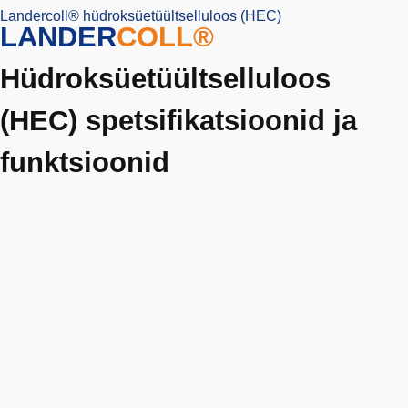
Landercoll® hüdroksüetüültselluloos (HEC)
LANDER
COLL®
Hüdroksüetüültselluloos
(HEC) spetsifikatsioonid ja
funktsioonid