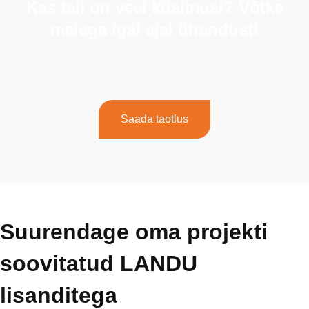
Kas teil on veel küsimusi? Võtke
meiega igal ajal ühendust!
Kui teil on lisaküsimusi või vajate abi, võtke julgelt
ühendust meie pühendunud meeskonnaga. Võtke meiega
ühendust juba täna!
Saada taotlus
Suurendage oma projekti
soovitatud LANDU
lisanditega