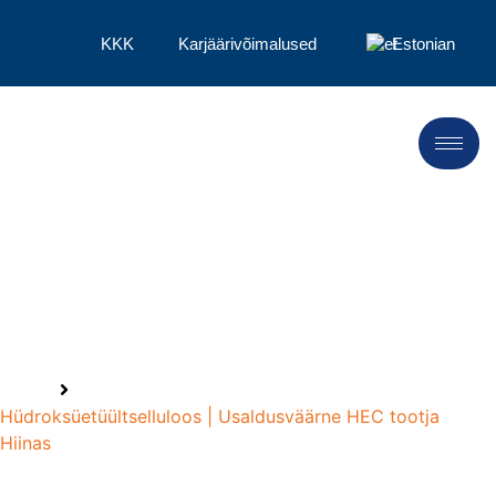
KKK
Karjäärivõimalused
Estonian
Hüdroksüetüültselluloos
tootja
Kodu
Hüdroksüetüültselluloos | Usaldusväärne HEC tootja
Hiinas