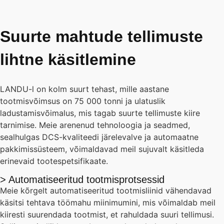
Suurte mahtude tellimuste
lihtne käsitlemine
LANDU-l on kolm suurt tehast, mille aastane
tootmisvõimsus on 75 000 tonni ja ulatuslik
ladustamisvõimalus, mis tagab suurte tellimuste kiire
tarnimise. Meie arenenud tehnoloogia ja seadmed,
sealhulgas DCS-kvaliteedi järelevalve ja automaatne
pakkimissüsteem, võimaldavad meil sujuvalt käsitleda
erinevaid tootespetsifikaate.
> Automatiseeritud tootmisprotsessid
Meie kõrgelt automatiseeritud tootmisliinid vähendavad
käsitsi tehtava töömahu miinimumini, mis võimaldab meil
kiiresti suurendada tootmist, et rahuldada suuri tellimusi.