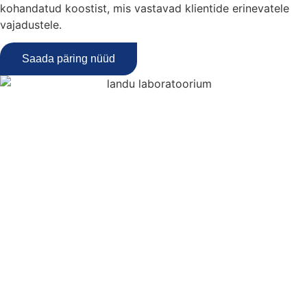
kohandatud koostist, mis vastavad klientide erinevatele
vajadustele.
Saada päring nüüd