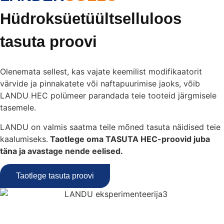
Hüdroksüetüültselluloos
tasuta proovi
Olenemata sellest, kas vajate keemilist modifikaatorit
värvide ja pinnakatete või naftapuurimise jaoks, võib
LANDU HEC polümeer parandada teie tooteid järgmisele
tasemele.
LANDU on valmis saatma teile mõned tasuta näidised teie
kaalumiseks.
Taotlege oma TASUTA HEC-proovid juba
täna ja avastage nende eelised.
Taotlege tasuta proovi