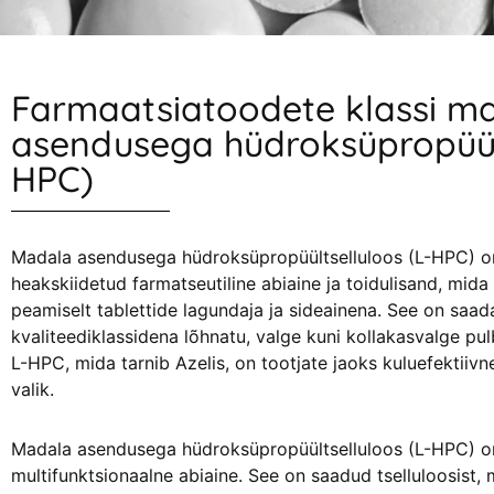
Farmaatsiatoodete klassi m
asendusega hüdroksüpropüült
HPC)
Madala asendusega hüdroksüpropüültselluloos (L-HPC) o
heakskiidetud farmatseutiline abiaine ja toidulisand, mid
peamiselt tablettide lagundaja ja sideainena. See on saad
kvaliteediklassidena lõhnatu, valge kuni kollakasvalge pu
L-HPC, mida tarnib Azelis, on tootjate jaoks kuluefektiivn
valik.
Madala asendusega hüdroksüpropüültselluloos (L-HPC) on 
multifunktsionaalne abiaine. See on saadud tselluloosist, m