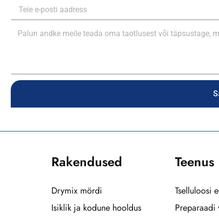
S
Rakendused
Teenus
Drymix mördi
Tselluloosi 
Isiklik ja kodune hooldus
Preparaadi 