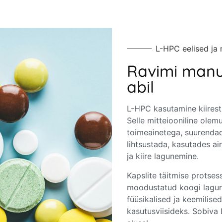
L-HPC eelised ja
Ravimi manu
abil
L-HPC kasutamine kiirest
Selle mitteiooniline ole
toimeainetega, suurendade
lihtsustada, kasutades ai
ja kiire lagunemine.
Kapslite täitmise prots
moodustatud koogi lagune
füüsikalised ja keemilis
kasutusviisideks. Sobiva