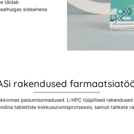
e täidab
ealhulgas sideainena
Si rakendused farmaatsiatöö
keskkonnas paisumisomadused. L-HPC tüüpilised rakendused
ndina tablettide kokkusurumisprotsessis, samuti tahkete ra