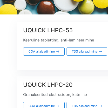
UQUICK LHPC-55
Keeruline tabletting, anti-lamineerimine
COA allalaadimine
TDS allalaadimine
UQUICK LHPC-20
Granuleeritud ekstrusioon, katmine
COA allalaadimine
TDS allalaadimine