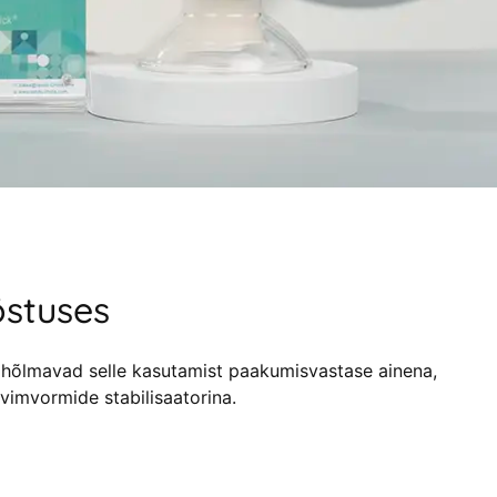
stuses
 hõlmavad selle kasutamist paakumisvastase ainena,
vimvormide stabilisaatorina.