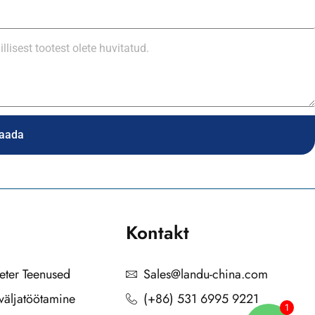
aada
Kontakt
eeter Teenused
Sales@landu-china.com
väljatöötamine
(+86) 531 6995 9221