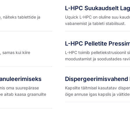
L-HPC Suukaudselt Lag
näiteks tablettide ja
Uquick L-HPC on oluline suu kaudu
vabanemist ja tableti stabiilsust.
L-HPC Pelletite Pressi
, samas kui kiire
L-HPC toimib pelletiekstrusioonil s
moodustamist ja soodustades ravim
anuleerimiseks
Dispergeerimisvahend K
nis oma suurepärase
Kapslite täitmisel kasutatav dispe
e aitab kaasa graanulite
õige annuse igas kapslis ja välti