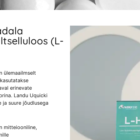
adala
selluloos (L-
n ülemaailmselt
a kasutatakse
aval erinevate
lbrina. Landu Uquicki
e ja suure jõudlusega
mitteiooniline,
ille