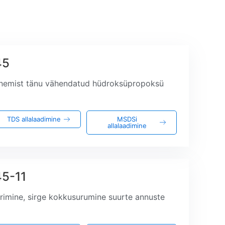
45
nemist tänu vähendatud hüdroksüpropoksü
TDS allalaadimine
MSDSi
allalaadimine
5-11
eerimine, sirge kokkusurumine suurte annuste