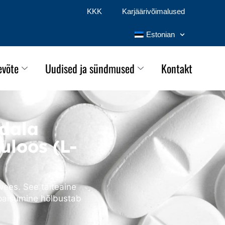
KKK
Karjäärivõimalused
Estonian
evõte
Uudised ja sündmused
Kontakt
dala
uloos (L-
ees. See täiteaine
paisumine hõlbustab