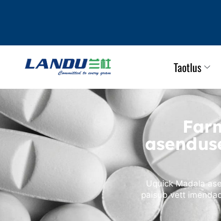
Taotlus
Far
asenduse
Uquick Madala ase
paisub vett imenda