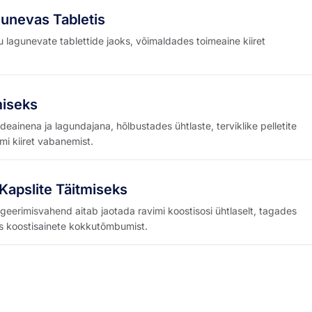
unevas Tabletis
 lagunevate tablettide jaoks, võimaldades toimeaine kiiret
miseks
ideainena ja lagundajana, hõlbustades ühtlaste, terviklike pelletite
i kiiret vabanemist.
apslite Täitmiseks
rgeerimisvahend aitab jaotada ravimi koostisosi ühtlaselt, tagades
des koostisainete kokkutõmbumist.