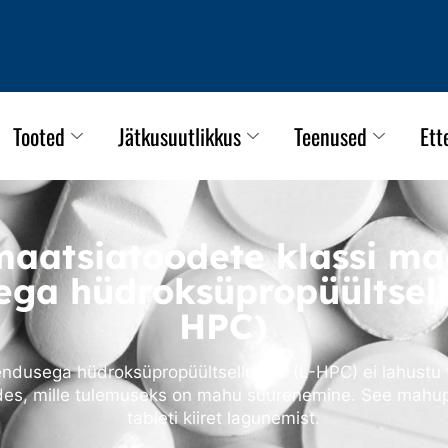
Tooted
Jätkusuutlikkus
Teenused
Ett
maatsiatoodete klassi ma
ga hüdroksüpropüültsell
HPC)
ndusega hüdroksüpropüültselluloos (L-HPC) ei lahustu v
des, mille tulemuseks on mahu suurenemine. See mahu
tableti kiiret lagunemist.