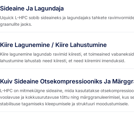
Sideaine Ja Lagundaja
Uquick L-HPC sobib sideaineks ja lagundajaks tahkete ravimvormide, 
graanulite jaoks.
Kiire Lagunemine / Kiire Lahustumine
Kiire lagunemine lagundab ravimid kiiresti, et toimeained vabaneksid
lahustumine lahustab need kiiresti, et need kiiremini imenduksid.
Kuiv Sideaine Otsekompressiooniks Ja Märggr
L-HPC on mitmekülgne sideaine, mida kasutatakse otsekompressioo
voolavuse ja kokkusurutavuse tõttu ning märggranuleerimisel, kus se
stabiilsuse tagamiseks kleepumisele ja struktuuri moodustumisele.