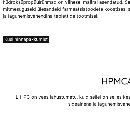
hüdroksüpropüülrühmad on vähesel määral asendatud. Se
mitmesuguseid ülesandeid farmaatsiatoodete koostises, s
ja lagunemisvahendina tablettide tootmisel.
Küsi hinnapakkumist
HPMCA
L-HPC on vees lahustumatu, kuid sellel on selles 
sideainena ja lagunemisvahe