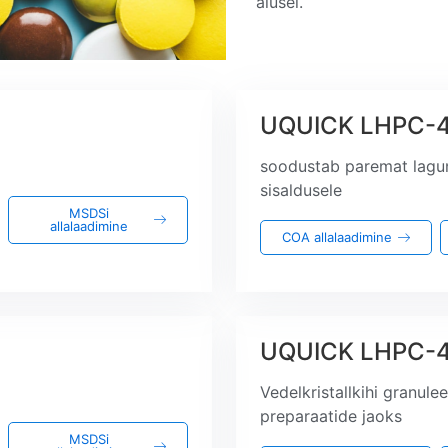
alusel.
UQUICK LHPC-
soodustab paremat lagu
sisaldusele
MSDSi
allalaadimine
COA allalaadimine
UQUICK LHPC-4
Vedelkristallkihi granul
preparaatide jaoks
MSDSi