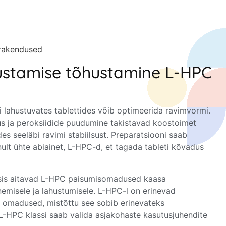
 rakendused
stamise tõhustamine L-HPC
i lahustuvates tablettides võib optimeerida ravimvormi.
mus ja peroksiidide puudumine takistavad koostoimet
s seeläbi ravimi stabiilsust. Preparatsiooni saab
nult ühte abiainet, L-HPC-d, et tagada tableti kõvadus
essis aitavad L-HPC paisumisomadused kaasa
misele ja lahustumisele. L-HPC-l on erinevad
ed omadused, mistõttu see sobib erinevateks
 L-HPC klassi saab valida asjakohaste kasutusjuhendite