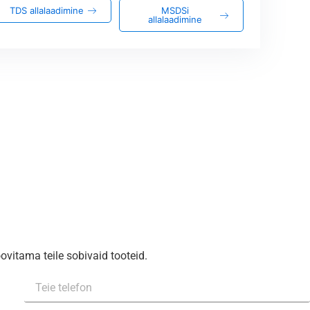
TDS allalaadimine
MSDSi
allalaadimine
vitama teile sobivaid tooteid.