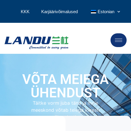
KKK
Karjäärivõimalused
Estonian
VÕTA MEIEGA
ÜHENDUST
Täitke vorm juba täna ja meie
meeskond võtab teiega kiiresti
ühendust!