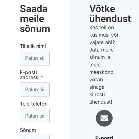
Saada
Võtke
meile
ühendust
sõnum
Kas teil on
küsimusi või
vajate abi?
Täielik nimi
Jäta meile
sõnum ja
meie
meeskond
E-posti
aadress
võtab
sinuga
kiiresti
ühendust!
Teie telefon
Sõnum
E-posti