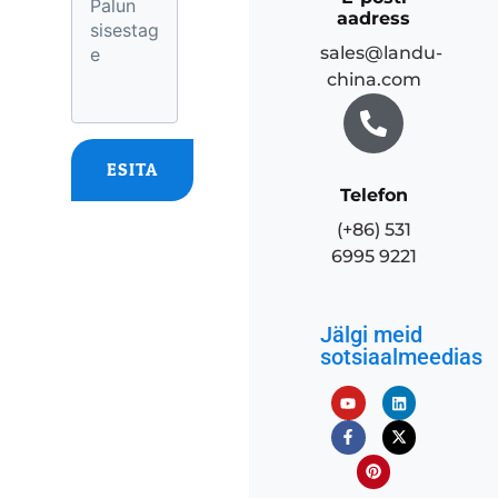
aadress
sales@landu-
china.com
ESITA
Telefon
(+86) 531
6995 9221
Jälgi meid
sotsiaalmeedias