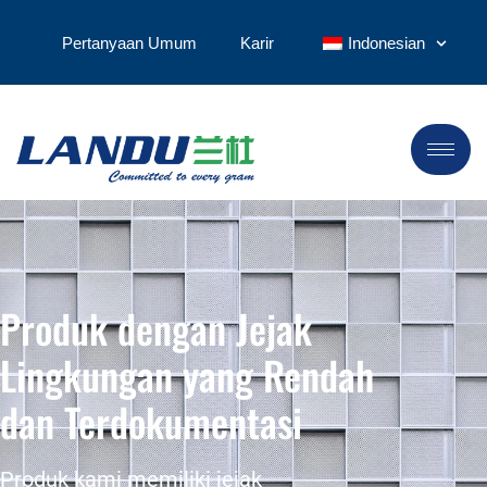
Pertanyaan Umum
Karir
Indonesian
Produk dengan Jejak
Lingkungan yang Rendah
dan Terdokumentasi
Produk kami memiliki jejak