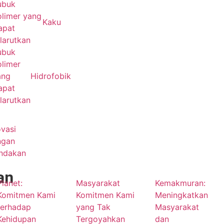
ubuk
olimer yang
Kaku
apat
larutkan
ubuk
olimer
ang
Hidrofobik
apat
larutkan
vasi
ngan
indakan
an
Planet:
Masyarakat
Kemakmuran:
Komitmen Kami
Komitmen Kami
Meningkatkan
terhadap
yang Tak
Masyarakat
Kehidupan
Tergoyahkan
dan