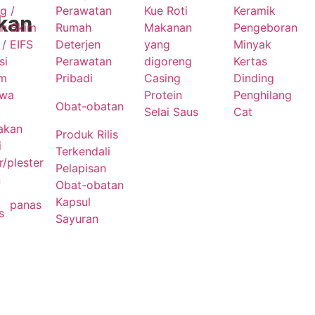
g /
Perawatan
Kue Roti
Keramik
kan
an Skim
Rumah
Makanan
Pengeboran
/ EIFS
Deterjen
yang
Minyak
si
Perawatan
digoreng
Kertas
um
Pribadi
Casing
Dinding
awa
Protein
Penghilang
Obat-obatan
Selai Saus
Cat
akan
Produk Rilis
i
Terkendali
/plester
Pelapisan
n
Obat-obatan
Kapsul
panas
s
Sayuran