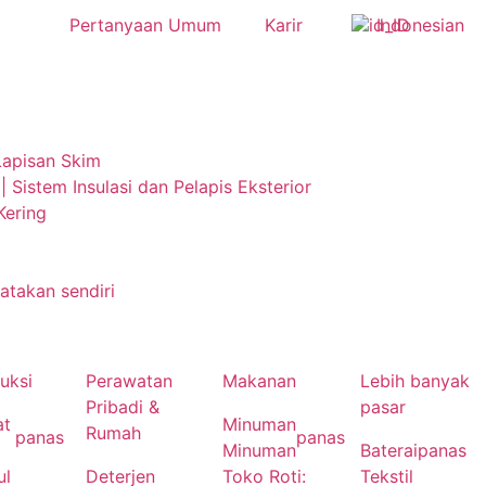
Pertanyaan Umum
Karir
Indonesian
Lapisan Skim
 | Sistem Insulasi dan Pelapis Eksterior
Kering
takan sendiri
uksi
Perawatan
Makanan
Lebih banyak
Pribadi &
pasar
at
Minuman
Rumah
panas
panas
Minuman
Baterai
panas
ul
Deterjen
Toko Roti:
Tekstil