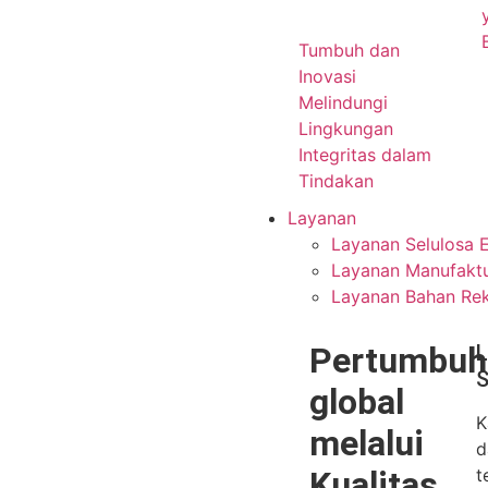
Tumbuh dan
Inovasi
Melindungi
Lingkungan
Integritas dalam
Tindakan
Layanan
Layanan Selulosa E
Layanan Manufaktu
Layanan Bahan Re
Pertumbuh
L
S
global
K
melalui
d
Kualitas
t