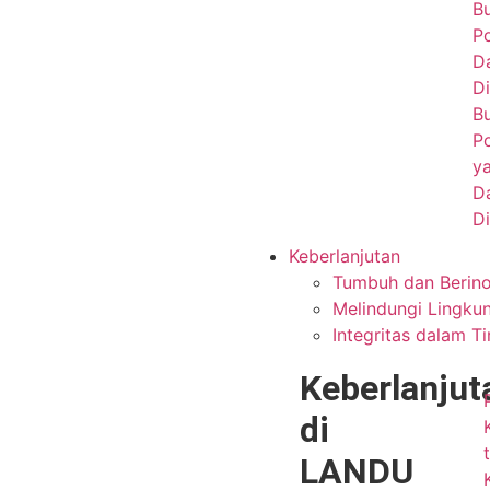
B
P
D
Di
B
P
y
D
Di
Keberlanjutan
Tumbuh dan Berino
Melindungi Lingku
Integritas dalam T
Keberlanjut
di
LANDU