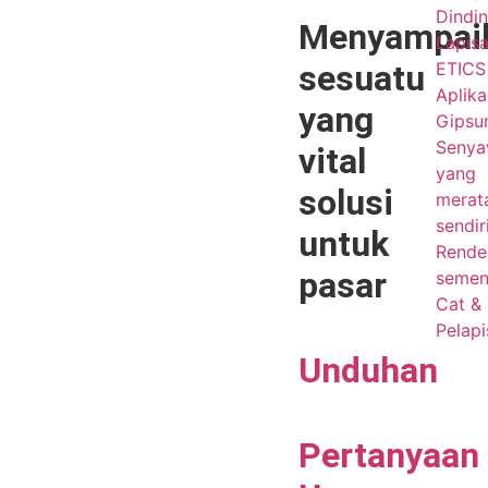
Dindin
Menyampai
Lapis
sesuatu
ETICS 
Aplika
yang
Gips
Seny
vital
yang
solusi
merat
sendir
untuk
Render
pasar
seme
Cat &
Pelapi
Unduhan
Pertanyaan