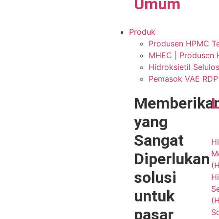
Umum
Produk
Produsen HPMC Terp
MHEC | Produsen H
Hidroksietil Selul
Pemasok VAE RDP P
Memberika
yang
Sangat
Hi
Me
Diperlukan
(
solusi
Hi
Se
untuk
(
pasar
S