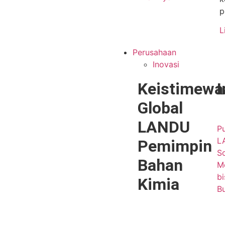
p
L
Perusahaan
Inovasi
Keistimewa
I
Global
LANDU
Pu
L
Pemimpin
S
Bahan
Me
bi
Kimia
B