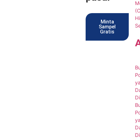
Me
(
Hi
Minta
S
Sampel
Gratis
B
P
y
D
Di
B
P
y
D
Di