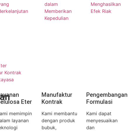
yang
dalam
Menghasilkan
Berkelanjutan
Memberikan
Efek Riak
Kepedulian
ter
r Kontrak
kayasa
an
ayanan
Manufaktur
Pengembangan
elulosa Eter
Kontrak
Formulasi
ami memimpin
Kami membantu
Kami dapat
alam layanan
dengan produk
menyesuaikan
eknologi
bubuk,
dan