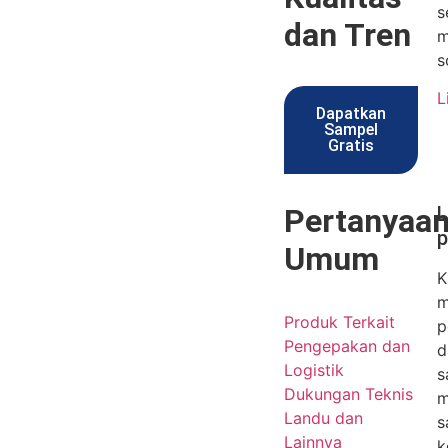
s
dan Tren
m
s
L
Dapatkan
Sampel
Gratis
Pertanyaa
L
p
Umum
K
m
Produk Terkait
p
Pengepakan dan
d
Logistik
s
Dukungan Teknis
m
Landu dan
s
Lainnya
k