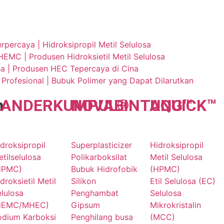
ercaya | Hidroksipropil Metil Selulosa
EMC | Produsen Hidroksietil Metil Selulosa
osa | Produsen HEC Tepercaya di Cina
rofesional | Bubuk Polimer yang Dapat Dilarutkan
n
LANDER
KUMPUL
NOVA
BINTANG
®
UQU
ICK
™
™
droksipropil
Superplasticizer
Hidroksipropil
tilselulosa
Polikarboksilat
Metil Selulosa
HPMC)
Bubuk Hidrofobik
(HPMC)
droksietil Metil
Silikon
Etil Selulosa (EC)
lulosa
Penghambat
Selulosa
HEMC/MHEC)
Gipsum
Mikrokristalin
odium Karboksi
Penghilang busa
(MCC)