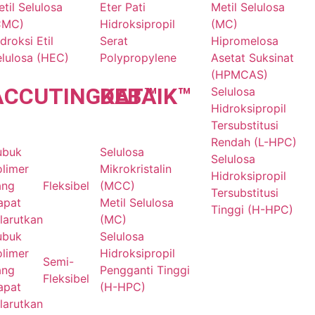
til Selulosa
Eter Pati
Metil Selulosa
CMC)
Hidroksipropil
(MC)
droksi Etil
Serat
Hipromelosa
elulosa (HEC)
Polypropylene
Asetat Suksinat
(HPMCAS)
ACCU
TINGKAT
DE
BAIK
™
™
Selulosa
Hidroksipropil
Tersubstitusi
Rendah (L-HPC)
ubuk
Selulosa
Selulosa
olimer
Mikrokristalin
Hidroksipropil
ang
Fleksibel
(MCC)
Tersubstitusi
apat
Metil Selulosa
Tinggi (H-HPC)
larutkan
(MC)
ubuk
Selulosa
olimer
Hidroksipropil
Semi-
ang
Pengganti Tinggi
Fleksibel
apat
(H-HPC)
larutkan