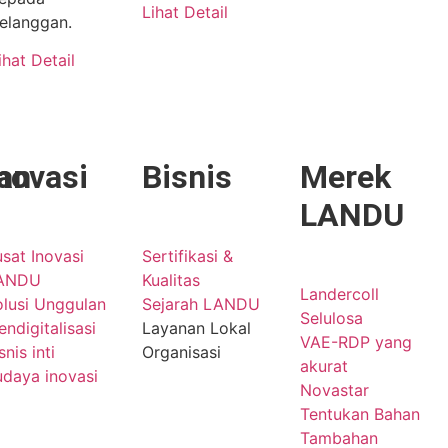
Lihat Detail
elanggan.
ihat Detail
an
novasi
Bisnis
Merek
LANDU
sat Inovasi
Sertifikasi &
ANDU
Kualitas
Landercoll
olusi Unggulan
Sejarah LANDU
Selulosa
ndigitalisasi
Layanan Lokal
VAE-RDP yang
snis inti
Organisasi
akurat
udaya inovasi
Novastar
Tentukan Bahan
Tambahan