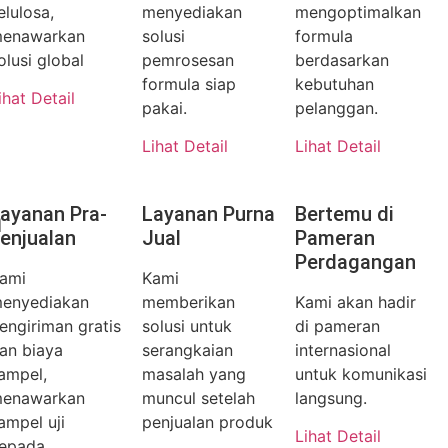
elulosa,
menyediakan
mengoptimalkan
enawarkan
solusi
formula
olusi global
pemrosesan
berdasarkan
formula siap
kebutuhan
ihat Detail
pakai.
pelanggan.
Lihat Detail
Lihat Detail
n
ayanan Pra-
Layanan Purna
Bertemu di
enjualan
Jual
Pameran
Perdagangan
ami
Kami
enyediakan
memberikan
Kami akan hadir
engiriman gratis
solusi untuk
di pameran
an biaya
serangkaian
internasional
ampel,
masalah yang
untuk komunikasi
enawarkan
muncul setelah
langsung.
ampel uji
penjualan produk
Lihat Detail
epada