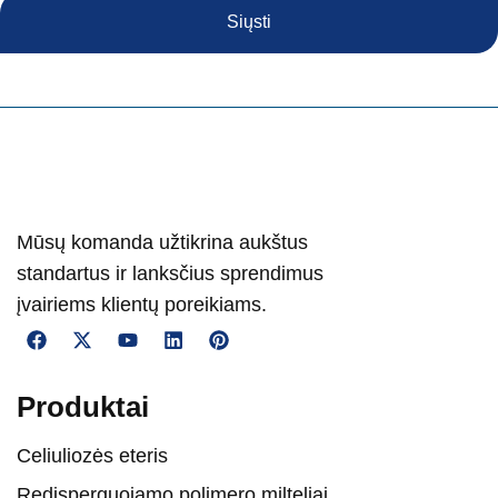
Siųsti
Mūsų komanda užtikrina aukštus
standartus ir lanksčius sprendimus
įvairiems klientų poreikiams.
Produktai
Celiuliozės eteris
Redisperguojamo polimero milteliai