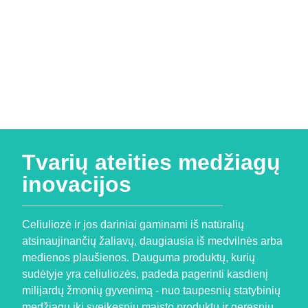
Tvarių ateities medžiagų
inovacijos
Celiuliozė ir jos dariniai gaminami iš natūralių
atsinaujinančių žaliavų, daugiausia iš medvilnės arba
medienos plaušienos. Dauguma produktų, kurių
sudėtyje yra celiuliozės, padeda pagerinti kasdienį
milijardų žmonių gyvenimą - nuo taupesnių statybinių
medžiagų iki sveikesnių maisto produktų ir geresnių