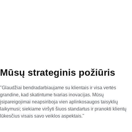
Mūsų gaminiai pasižymi mažu
klimato pėdsaku ir puikiais
aplinkosauginiais rodikliais
daugelyje kategorijų.
Mūsų strateginis požiūris
"Glaudžiai bendradarbiaujame su klientais ir visa vertės
grandine, kad skatintume tvarias inovacijas. Mūsų
įsipareigojimai neapsiriboja vien aplinkosaugos taisyklių
laikymusi; siekiame viršyti šiuos standartus ir pranokti klientų
lūkesčius visais savo veiklos aspektais."