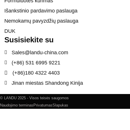
Formuluotės kūrimas
Išankstinio pardavimo paslauga
Nemokamų pavyzdžių paslauga
DUK
Susisiekite su
Sales@landu-china.com
(+86) 531 6995 9221
(+86)180 4322 4403
Jinan miestas Shandong Kinija
© LANDU 2025 - Visos teisės saugomos
Naudojimo terminas
Privatumas
Slapukas