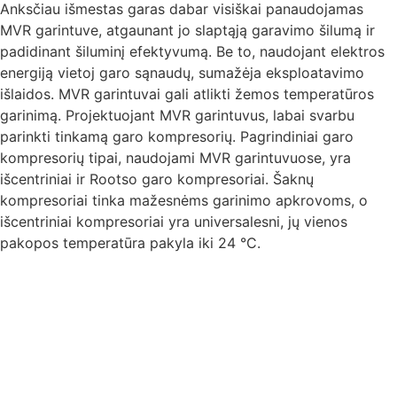
Anksčiau išmestas garas dabar visiškai panaudojamas
MVR garintuve, atgaunant jo slaptąją garavimo šilumą ir
padidinant šiluminį efektyvumą. Be to, naudojant elektros
energiją vietoj garo sąnaudų, sumažėja eksploatavimo
išlaidos. MVR garintuvai gali atlikti žemos temperatūros
garinimą. Projektuojant MVR garintuvus, labai svarbu
parinkti tinkamą garo kompresorių. Pagrindiniai garo
kompresorių tipai, naudojami MVR garintuvuose, yra
išcentriniai ir Rootso garo kompresoriai. Šaknų
kompresoriai tinka mažesnėms garinimo apkrovoms, o
išcentriniai kompresoriai yra universalesni, jų vienos
pakopos temperatūra pakyla iki 24 °C.