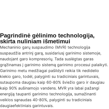
Pagrindinė gėlinimo technologija,
skirta nuliniam išmetimui
Mechaninio garų suspaudimo (MVR) technologija
suspaudžia antrinį garą, susidariusį garinimo sistemoje,
naudojant garo kompresorių. Tada suslėgtas garas
grąžinamas į garinimo sistemą garinimo procesui palaikyti.
Garinimo metu medžiagai pašildyti reikia tik nedidelio
kiekio garo, todėl, palyginti su tradiciniais garintuvais,
sutaupoma daugiau kaip 60-80% šviežio garo ir daugiau
kaip 90% aušinamojo vandens. MVR yra labai pažangi
energiją taupanti garinimo technologija, sumažinanti
veiklos sąnaudas 40-80%, palyginti su tradiciniais
daugiaefektiniais garintuvais.