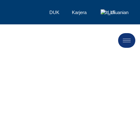
DUK
Karjera
Lithuanian
Produktai, kurių
dokumentais
patvirtintas mažas
poveikis aplinkai