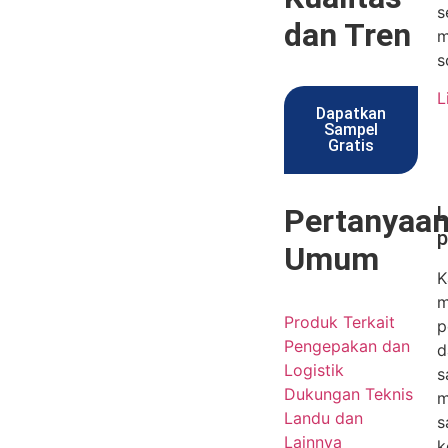
s
dan Tren
m
s
L
Dapatkan
Sampel
Gratis
Pertanyaa
L
p
Umum
K
m
Produk Terkait
p
Pengepakan dan
d
Logistik
s
Dukungan Teknis
m
Landu dan
s
Lainnya
k