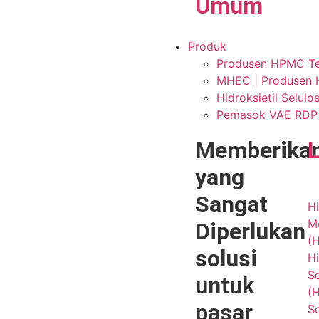
Umum
Produk
Produsen HPMC Terp
MHEC | Produsen H
Hidroksietil Selul
Pemasok VAE RDP P
Memberika
yang
Sangat
Hi
Me
Diperlukan
(
solusi
Hi
Se
untuk
(
pasar
S