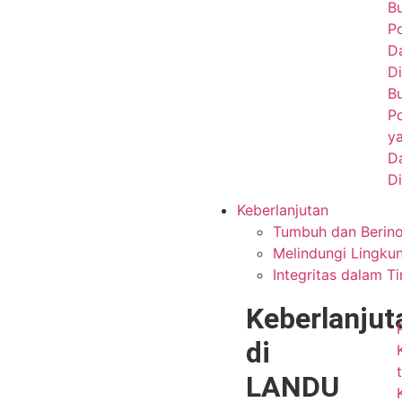
B
P
D
Di
B
P
y
D
Di
Keberlanjutan
Tumbuh dan Berino
Melindungi Lingku
Integritas dalam T
Keberlanjut
di
LANDU