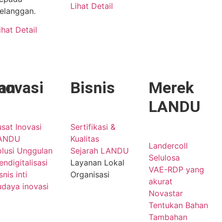
Lihat Detail
elanggan.
ihat Detail
an
novasi
Bisnis
Merek
LANDU
sat Inovasi
Sertifikasi &
ANDU
Kualitas
Landercoll
olusi Unggulan
Sejarah LANDU
Selulosa
ndigitalisasi
Layanan Lokal
VAE-RDP yang
snis inti
Organisasi
akurat
udaya inovasi
Novastar
Tentukan Bahan
Tambahan