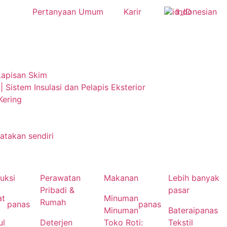
Pertanyaan Umum
Karir
Indonesian
Lapisan Skim
 | Sistem Insulasi dan Pelapis Eksterior
Kering
takan sendiri
uksi
Perawatan
Makanan
Lebih banyak
Pribadi &
pasar
at
Minuman
Rumah
panas
panas
Minuman
Baterai
panas
ul
Deterjen
Toko Roti:
Tekstil