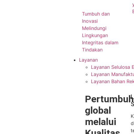
Tumbuh dan
Inovasi
Melindungi
Lingkungan
Integritas dalam
Tindakan
Layanan
Layanan Selulosa E
Layanan Manufaktu
Layanan Bahan Re
Pertumbuh
L
S
global
K
melalui
d
Kualitas
t