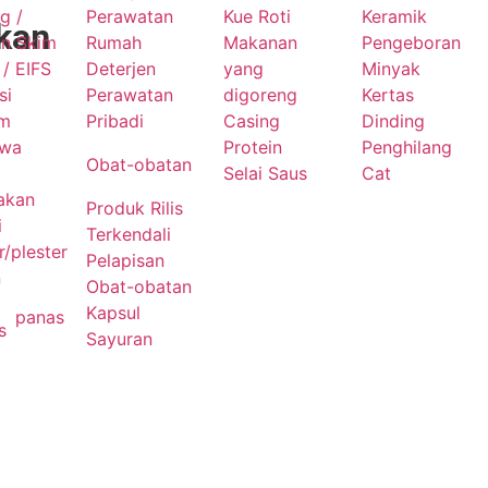
g /
Perawatan
Kue Roti
Keramik
kan
an Skim
Rumah
Makanan
Pengeboran
/ EIFS
Deterjen
yang
Minyak
si
Perawatan
digoreng
Kertas
um
Pribadi
Casing
Dinding
awa
Protein
Penghilang
Obat-obatan
Selai Saus
Cat
akan
Produk Rilis
i
Terkendali
/plester
Pelapisan
n
Obat-obatan
Kapsul
panas
s
Sayuran