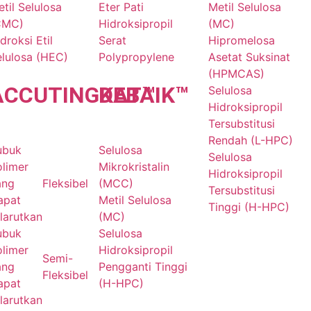
til Selulosa
Eter Pati
Metil Selulosa
CMC)
Hidroksipropil
(MC)
droksi Etil
Serat
Hipromelosa
elulosa (HEC)
Polypropylene
Asetat Suksinat
(HPMCAS)
ACCU
TINGKAT
DE
BAIK
™
™
Selulosa
Hidroksipropil
Tersubstitusi
Rendah (L-HPC)
ubuk
Selulosa
Selulosa
olimer
Mikrokristalin
Hidroksipropil
ang
Fleksibel
(MCC)
Tersubstitusi
apat
Metil Selulosa
Tinggi (H-HPC)
larutkan
(MC)
ubuk
Selulosa
olimer
Hidroksipropil
Semi-
ang
Pengganti Tinggi
Fleksibel
apat
(H-HPC)
larutkan