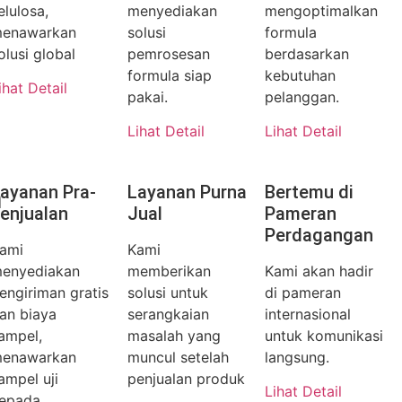
elulosa,
menyediakan
mengoptimalkan
enawarkan
solusi
formula
olusi global
pemrosesan
berdasarkan
formula siap
kebutuhan
ihat Detail
pakai.
pelanggan.
Lihat Detail
Lihat Detail
n
ayanan Pra-
Layanan Purna
Bertemu di
enjualan
Jual
Pameran
Perdagangan
ami
Kami
enyediakan
memberikan
Kami akan hadir
engiriman gratis
solusi untuk
di pameran
an biaya
serangkaian
internasional
ampel,
masalah yang
untuk komunikasi
enawarkan
muncul setelah
langsung.
ampel uji
penjualan produk
Lihat Detail
epada