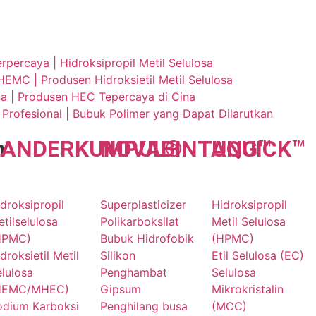
ercaya | Hidroksipropil Metil Selulosa
EMC | Produsen Hidroksietil Metil Selulosa
osa | Produsen HEC Tepercaya di Cina
rofesional | Bubuk Polimer yang Dapat Dilarutkan
n
LANDER
KUMPUL
NOVA
BINTANG
®
UQU
ICK
™
™
droksipropil
Superplasticizer
Hidroksipropil
tilselulosa
Polikarboksilat
Metil Selulosa
HPMC)
Bubuk Hidrofobik
(HPMC)
droksietil Metil
Silikon
Etil Selulosa (EC)
lulosa
Penghambat
Selulosa
HEMC/MHEC)
Gipsum
Mikrokristalin
odium Karboksi
Penghilang busa
(MCC)