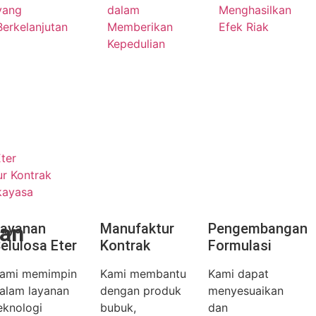
yang
dalam
Menghasilkan
Berkelanjutan
Memberikan
Efek Riak
Kepedulian
ter
r Kontrak
kayasa
an
ayanan
Manufaktur
Pengembangan
elulosa Eter
Kontrak
Formulasi
ami memimpin
Kami membantu
Kami dapat
alam layanan
dengan produk
menyesuaikan
eknologi
bubuk,
dan