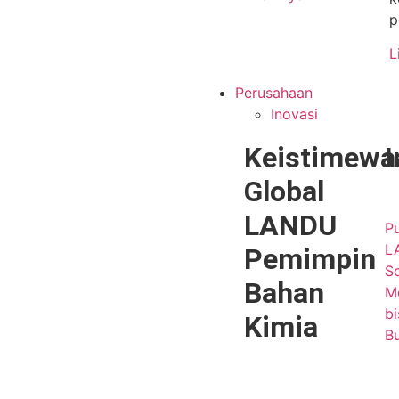
p
L
Perusahaan
Inovasi
Keistimewa
I
Global
LANDU
Pu
L
Pemimpin
S
Bahan
Me
bi
Kimia
B