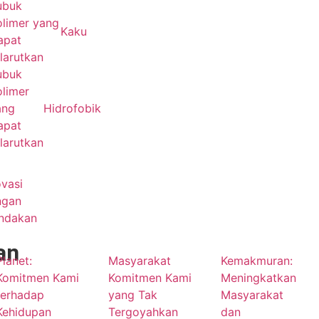
ubuk
olimer yang
Kaku
apat
larutkan
ubuk
olimer
ang
Hidrofobik
apat
larutkan
vasi
ngan
indakan
an
Planet:
Masyarakat
Kemakmuran:
Komitmen Kami
Komitmen Kami
Meningkatkan
terhadap
yang Tak
Masyarakat
Kehidupan
Tergoyahkan
dan