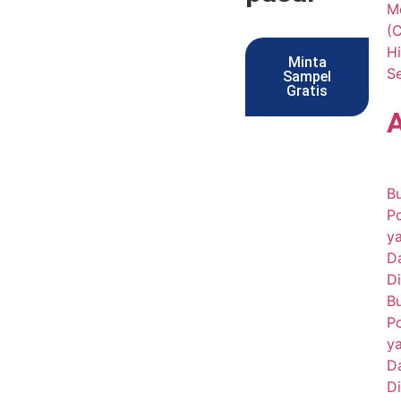
Me
(
Hi
Minta
S
Sampel
Gratis
B
P
y
D
Di
B
P
y
D
Di