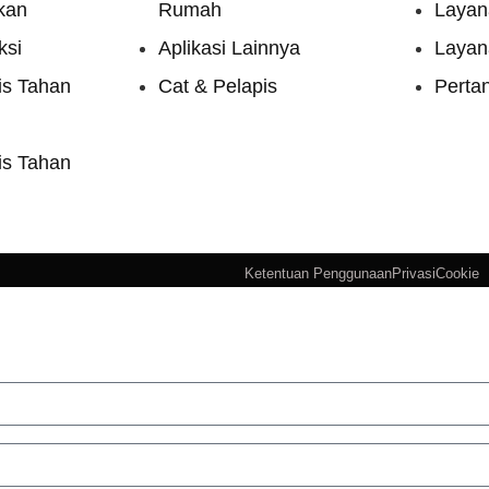
kan
Rumah
Layan
ksi
Aplikasi Lainnya
Layan
s Tahan
Cat & Pelapis
Pert
s Tahan
Ketentuan Penggunaan
Privasi
Cookie