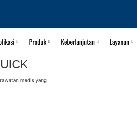
plikasi
Produk
Keberlanjutan
Layanan
QUICK
erawatan medis yang