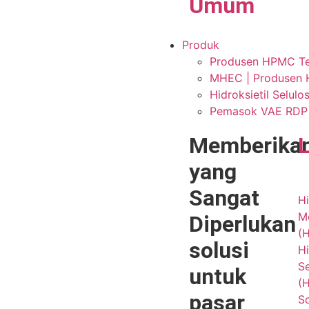
Umum
Produk
Produsen HPMC Terp
MHEC | Produsen H
Hidroksietil Selul
Pemasok VAE RDP P
Memberika
yang
Sangat
Hi
Me
Diperlukan
(
solusi
Hi
Se
untuk
(
pasar
S