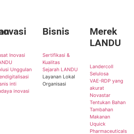
an
novasi
Bisnis
Merek
LANDU
sat Inovasi
Sertifikasi &
ANDU
Kualitas
Landercoll
olusi Unggulan
Sejarah LANDU
Selulosa
ndigitalisasi
Layanan Lokal
VAE-RDP yang
snis inti
Organisasi
akurat
udaya inovasi
Novastar
Tentukan Bahan
Tambahan
Makanan
Uquick
Pharmaceuticals