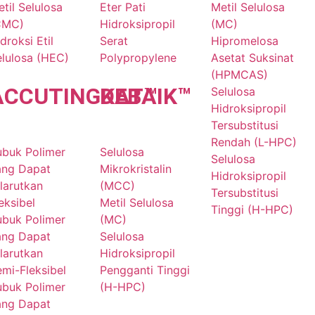
til Selulosa
Eter Pati
Metil Selulosa
CMC)
Hidroksipropil
(MC)
droksi Etil
Serat
Hipromelosa
elulosa (HEC)
Polypropylene
Asetat Suksinat
(HPMCAS)
ACCU
TINGKAT
DE
BAIK
™
™
Selulosa
Hidroksipropil
Tersubstitusi
Rendah (L-HPC)
ubuk Polimer
Selulosa
Selulosa
ang Dapat
Mikrokristalin
Hidroksipropil
larutkan
(MCC)
Tersubstitusi
eksibel
Metil Selulosa
Tinggi (H-HPC)
ubuk Polimer
(MC)
ang Dapat
Selulosa
larutkan
Hidroksipropil
mi-Fleksibel
Pengganti Tinggi
ubuk Polimer
(H-HPC)
ang Dapat