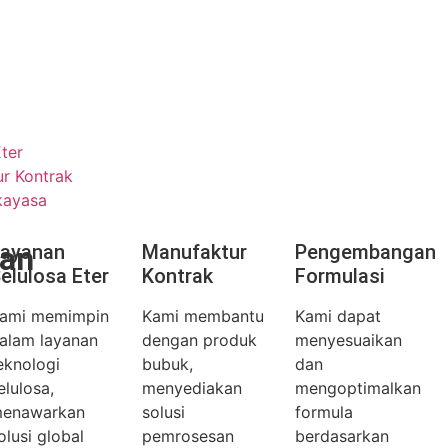
ter
r Kontrak
kayasa
an
ayanan
Manufaktur
Pengembangan
elulosa Eter
Kontrak
Formulasi
ami memimpin
Kami membantu
Kami dapat
alam layanan
dengan produk
menyesuaikan
eknologi
bubuk,
dan
elulosa,
menyediakan
mengoptimalkan
enawarkan
solusi
formula
olusi global
pemrosesan
berdasarkan