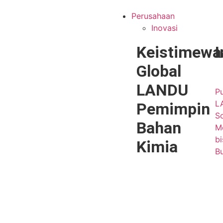
Perusahaan
Inovasi
Keistimewa
I
Global
LANDU
Pu
L
Pemimpin
S
Bahan
Me
bi
Kimia
B