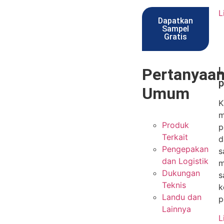
L
Dapatkan
Sampel
Gratis
Pertanyaa
L
p
Umum
K
m
Produk
p
Terkait
d
Pengepakan
s
dan Logistik
m
Dukungan
s
Teknis
k
Landu dan
p
Lainnya
L