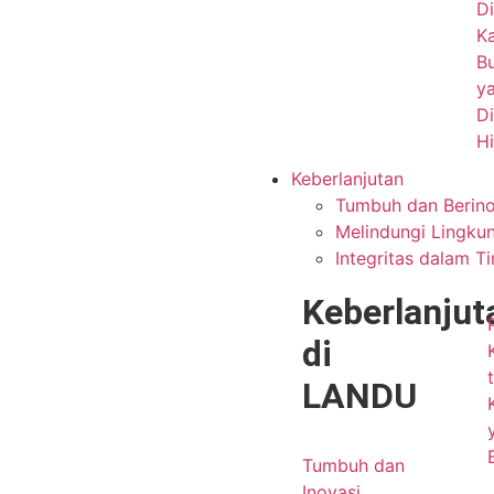
Di
K
B
y
Di
H
Keberlanjutan
Tumbuh dan Berino
Melindungi Lingku
Integritas dalam T
Keberlanjut
di
LANDU
Tumbuh dan
Inovasi