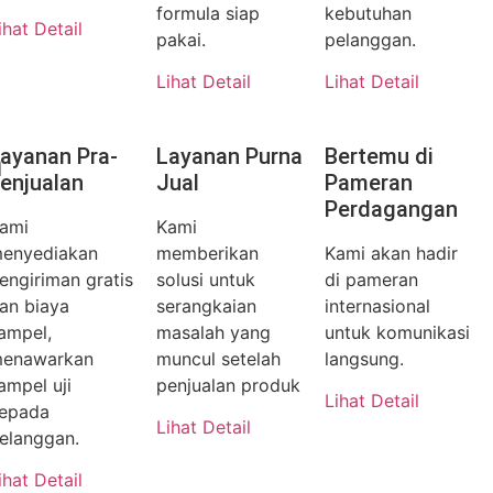
formula siap
kebutuhan
ihat Detail
pakai.
pelanggan.
Lihat Detail
Lihat Detail
n
ayanan Pra-
Layanan Purna
Bertemu di
enjualan
Jual
Pameran
Perdagangan
ami
Kami
enyediakan
memberikan
Kami akan hadir
engiriman gratis
solusi untuk
di pameran
an biaya
serangkaian
internasional
ampel,
masalah yang
untuk komunikasi
enawarkan
muncul setelah
langsung.
ampel uji
penjualan produk
Lihat Detail
epada
Lihat Detail
elanggan.
ihat Detail