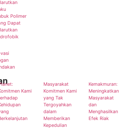
larutkan
aku
ubuk Polimer
ang Dapat
larutkan
idrofobik
vasi
ngan
indakan
an
Planet:
Masyarakat
Kemakmuran:
Komitmen Kami
Komitmen Kami
Meningkatkan
terhadap
yang Tak
Masyarakat
Kehidupan
Tergoyahkan
dan
yang
dalam
Menghasilkan
Berkelanjutan
Memberikan
Efek Riak
Kepedulian