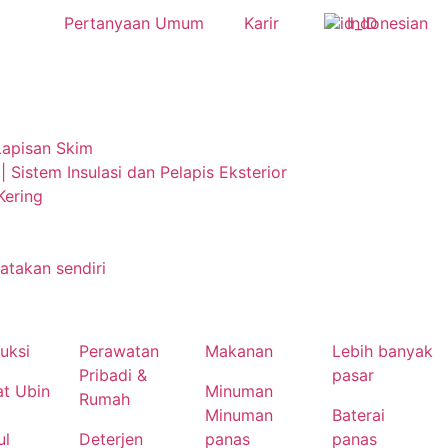
Pertanyaan Umum
Karir
Indonesian
Lapisan Skim
 | Sistem Insulasi dan Pelapis Eksterior
Kering
takan sendiri
uksi
Perawatan
Makanan
Lebih banyak
Pribadi &
pasar
at Ubin
Minuman
Rumah
Minuman
Baterai
ul
Deterjen
panas
panas