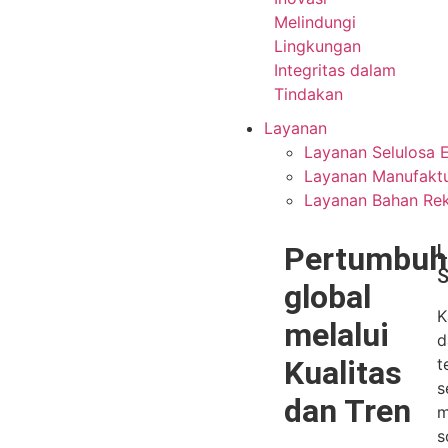
Melindungi
Lingkungan
Integritas dalam
Tindakan
Layanan
Layanan Selulosa E
Layanan Manufaktu
Layanan Bahan Re
Pertumbuh
L
S
global
K
melalui
d
Kualitas
t
s
dan Tren
m
s