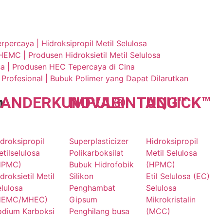
ercaya | Hidroksipropil Metil Selulosa
EMC | Produsen Hidroksietil Metil Selulosa
osa | Produsen HEC Tepercaya di Cina
rofesional | Bubuk Polimer yang Dapat Dilarutkan
n
LANDER
KUMPUL
NOVA
BINTANG
®
UQU
ICK
™
™
droksipropil
Superplasticizer
Hidroksipropil
tilselulosa
Polikarboksilat
Metil Selulosa
HPMC)
Bubuk Hidrofobik
(HPMC)
droksietil Metil
Silikon
Etil Selulosa (EC)
lulosa
Penghambat
Selulosa
HEMC/MHEC)
Gipsum
Mikrokristalin
odium Karboksi
Penghilang busa
(MCC)