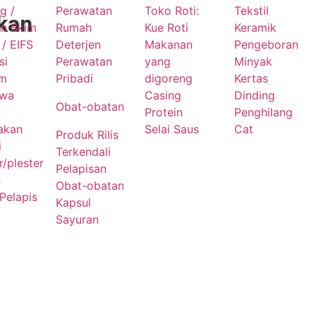
g /
Perawatan
Toko Roti:
Tekstil
kan
an Skim
Rumah
Kue Roti
Keramik
/ EIFS
Deterjen
Makanan
Pengeboran
si
Perawatan
yang
Minyak
um
Pribadi
digoreng
Kertas
awa
Casing
Dinding
Obat-obatan
Protein
Penghilang
akan
Selai Saus
Cat
Produk Rilis
i
Terkendali
/plester
Pelapisan
n
Obat-obatan
Pelapis
Kapsul
Sayuran