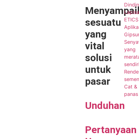
Dindin
Menyampai
Lapis
sesuatu
ETICS 
Aplika
yang
Gips
Seny
vital
yang
solusi
merat
sendir
untuk
Render
pasar
seme
Cat & 
panas
Unduhan
Pertanyaan