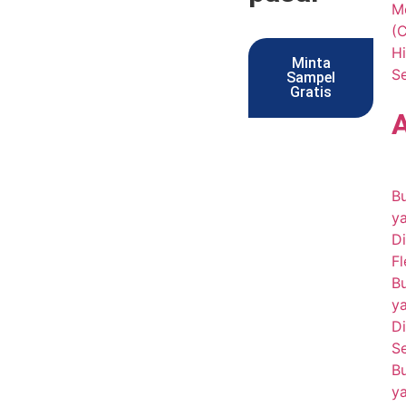
Me
(
Hi
Minta
S
Sampel
Gratis
B
y
Di
Fl
B
y
Di
Se
B
y