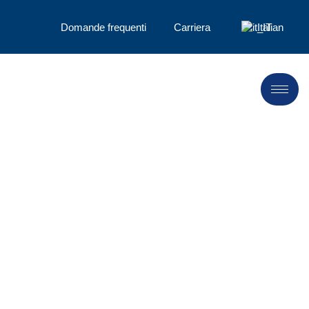
Domande frequenti
Carriera
Italian
Prodotti a bassa
impronta ambientale
documentata
I nostri prodotti vantano una