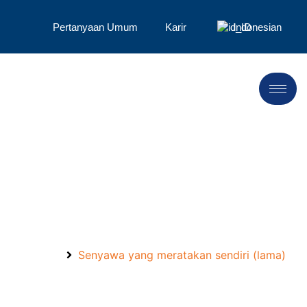
Pertanyaan Umum
Karir
Indonesian
Perkenalkan LANDU,
Menyongsong Kesuksesan
di Tahun 2024!
Beranda
Senyawa yang meratakan sendiri (lama)