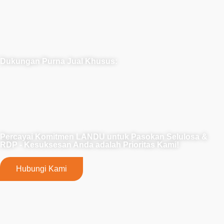
yang ketat, kami secara konsisten melampaui standar
industri. Fasilitas kami yang canggih memastikan kapasitas
produksi yang cukup, memberikan hasil yang tepat waktu,
setiap saat.
Dukungan Purna Jual Khusus:
Selain pasokan, LANDU menawarkan solusi yang
disesuaikan dan keahlian teknis untuk memastikan
keberhasilan proyek. Bermitra dengan kami untuk
keandalan, kualitas, dan dukungan komprehensif yang tak
tertandingi.
Percayai Komitmen LANDU untuk Pasokan Selulosa &
RDP - Kesuksesan Anda adalah Prioritas Kami!
Hubungi Kami