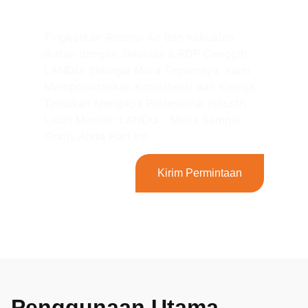
RDP LANDU!
Tingkatkan Retensi Air dan Kekuatan
Ikatan dengan Selulosa & RDP Canggih
LANDU. Sebagai Mitra Tepercaya, Kami
Memprioritaskan Konsistensi dan Kinerja.
Temukan Mengapa Profesional Industri
Lebih Memilih LANDU - Minta Sampel
Gratis Anda Hari Ini!
Kirim Permintaan
Penggunaan Utama