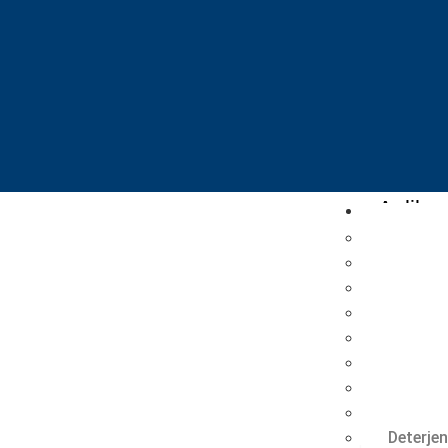
Aplikas
Perekat
Dempul 
Aditif E
Mortar 
Aplikas
Cat & P
Senyawa
Mortar 
Deterjen