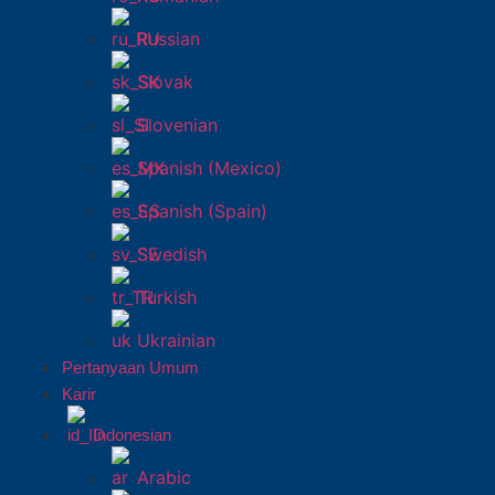
Russian
Slovak
Slovenian
Spanish (Mexico)
Spanish (Spain)
Swedish
Turkish
Ukrainian
Pertanyaan Umum
Karir
Indonesian
Arabic