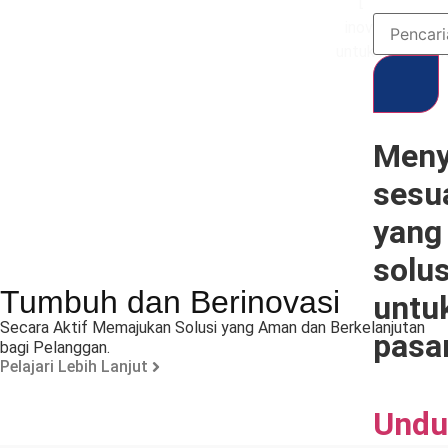
LANDU mengg
inovatif yang 
untuk mendoron
Meny
sesu
yang 
solus
Tumbuh dan Berinovasi
untu
Secara Aktif Memajukan Solusi yang Aman dan Berkelanjutan
pasa
bagi Pelanggan.
Pelajari Lebih Lanjut
Undu