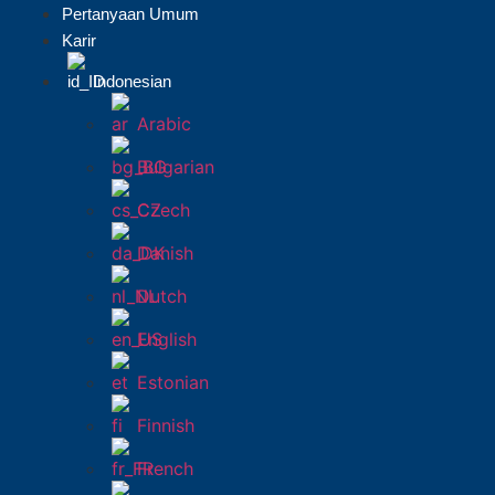
Pertanyaan Umum
Karir
Indonesian
Arabic
Bulgarian
Czech
Danish
Dutch
English
Estonian
Finnish
French