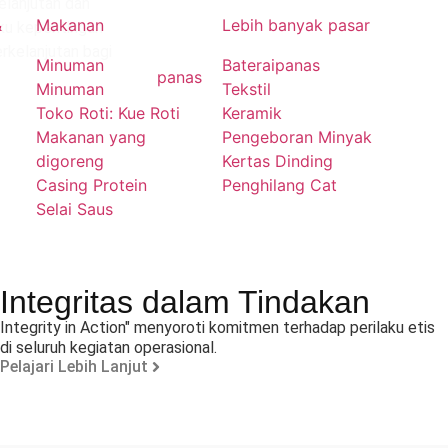
lanjutan dan
&
Makanan
Lebih banyak pasar
gku kepentingan
kelanjutan bagi
Minuman
Baterai
panas
panas
Minuman
Tekstil
Toko Roti: Kue Roti
Keramik
Makanan yang
Pengeboran Minyak
digoreng
Kertas Dinding
Casing Protein
Penghilang Cat
Selai Saus
Integritas dalam Tindakan
Integrity in Action" menyoroti komitmen terhadap perilaku etis
di seluruh kegiatan operasional.
Pelajari Lebih Lanjut