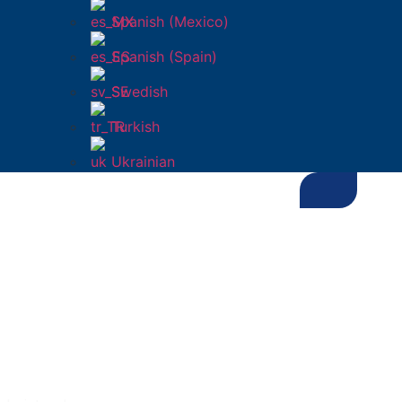
Spanish (Mexico)
Spanish (Spain)
Swedish
Turkish
Ukrainian