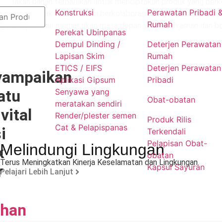
unakan bahan terbarukan untuk menciptakan produk yang berke
Konstruksi
Perawatan Pribadi 
mengurangi jejak karbon. Kami berkolaborasi dengan para peman
Rumah
g kemajuan dan memastikan masa depan yang lebih aman dan ber
Perekat Ubin
panas
semua.
Dempul Dinding /
Deterjen Perawatan
Lapisan Skim
Rumah
ETICS / EIFS
Deterjen Perawatan
ampaikan
Aplikasi Gipsum
Pribadi
atu
Senyawa yang
Obat-obatan
meratakan sendiri
vital
Render/plester semen
Produk Rilis
Cat & Pelapis
panas
i
Terkendali
Pelapisan Obat-
Melindungi Lingkungan
k
obatan
Terus Meningkatkan Kinerja Keselamatan dan Lingkungan.
r
Kapsul Sayuran
Pelajari Lebih Lanjut
han