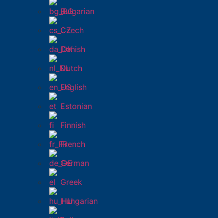
Bulgarian
Czech
Danish
Dutch
English
Estonian
Finnish
French
German
Greek
Hungarian