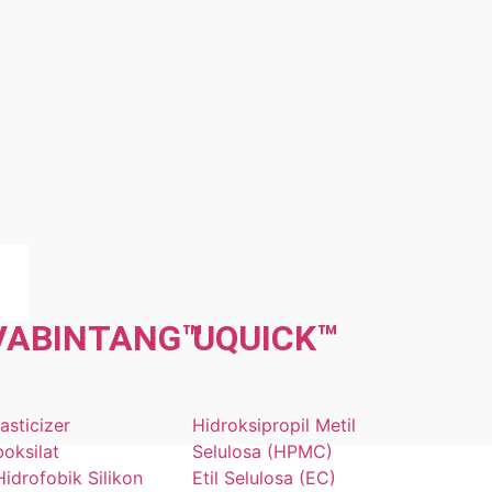
n
VA
BINTANG
™
UQU
ICK
™
asticizer
Hidroksipropil Metil
boksilat
Selulosa (HPMC)
idrofobik Silikon
Etil Selulosa (EC)