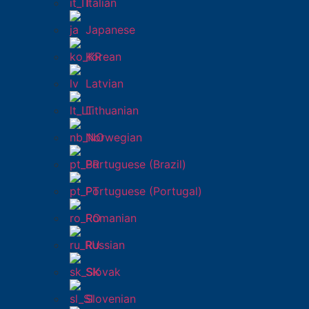
Italian
Japanese
Korean
Latvian
Lithuanian
Norwegian
Portuguese (Brazil)
Portuguese (Portugal)
Romanian
Russian
Slovak
Slovenian