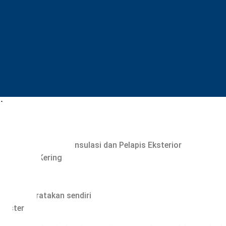
i
 Ubin
Dinding / Lapisan Skim
IFS Terbaik | Sistem Insulasi dan Pelapis Eksterior
Campuran Kering
i gipsum
elapis
 yang meratakan sendiri
Plester
Keberlanjutan di LANDU