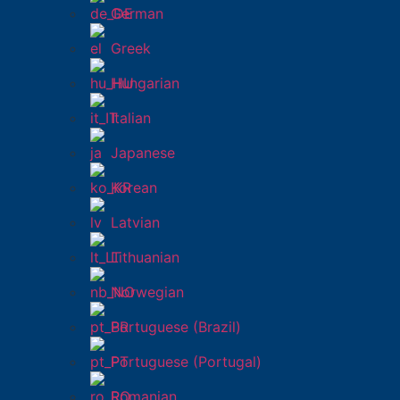
German
Greek
Hungarian
Italian
Japanese
Korean
Latvian
Lithuanian
Norwegian
Portuguese (Brazil)
Portuguese (Portugal)
Romanian