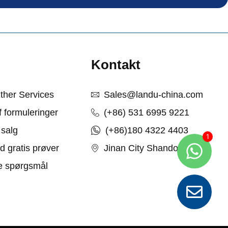
e
Kontakt
Ether Services
Sales@landu-china.com
f formuleringer
(+86) 531 6995 9221
 salg
(+86)180 4322 4403
d gratis prøver
Jinan City Shandong Kina
de spørgsmål