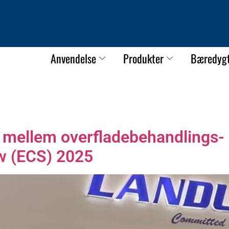
Anvendelse
Produkter
Bæredyg
mellem overfladebehandlings- o
w (ECS) 2025