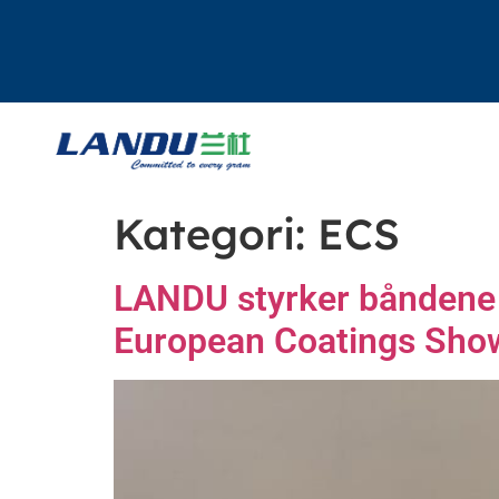
Kategori:
ECS
LANDU styrker båndene 
European Coatings Sho