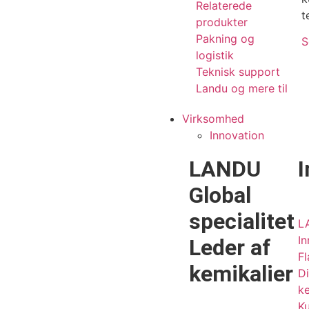
Relaterede
t
produkter
Pakning og
S
logistik
Teknisk support
Landu og mere til
Virksomhed
Innovation
LANDU
I
Global
specialitet
L
In
Leder af
Fl
kemikalier
Di
ke
Ku