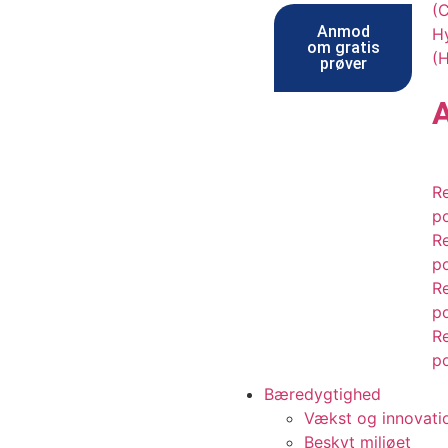
(
Anmod
Hy
om gratis
(
prøver
R
p
R
p
R
p
R
p
Bæredygtighed
Vækst og innovati
Beskyt miljøet