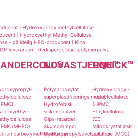
oducent | Hydroxypropylmethylcellulose
cent | Hydroxyethyl Methyl Cellulose
ose - pålidelig HEC-producent i Kina
RDP-leverandør | Redispergerbart polymerpulver
LANDER
COLL
NOVA
®
STJERNE
UQU
ICK
™
™
ydroxypropyl-
Polycarboxylat
Hydroxypropyl-
thylcellulose
superplastificeringsmiddel
methylcellulose
HPMC)
Hydrofobisk
(HPMC)
ydroxyethyl-
silikonepulver
Ethylcellulose
thylcellulose
Gips-retarder
(EC)
HEMC/MHEC)
Skumdæmper
Mikrokrystallinsk
atriumcarboxymethylcellulose
Hydroxypropylstivelsesether
cellulose (MCC)