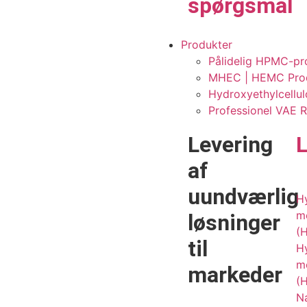
spørgsmål
Produkter
Pålidelig HPMC-pr
MHEC | HEMC Produ
Hydroxyethylcellul
Professionel VAE 
Levering
af
uundværlig
H
me
løsninger
(
til
H
me
markeder
(
N