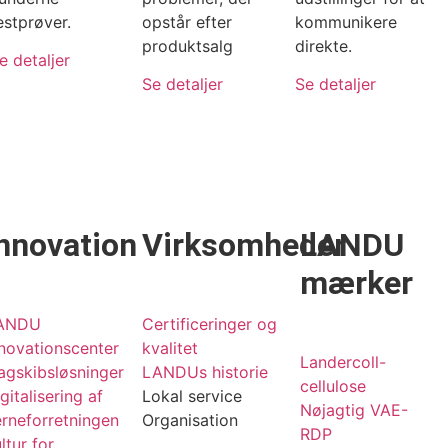
estprøver.
opstår efter
kommunikere
produktsalg
direkte.
e detaljer
Se detaljer
Se detaljer
nnovation
Virksomheder
LANDU
mærker
ANDU
Certificeringer og
novationscenter
kvalitet
Landercoll-
agskibsløsninger
LANDUs historie
cellulose
gitalisering af
Lokal service
Nøjagtig VAE-
rneforretningen
Organisation
RDP
ltur for