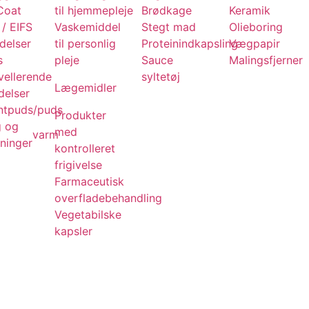
Coat
til hjemmepleje
Brødkage
Keramik
/ EIFS
Vaskemiddel
Stegt mad
Olieboring
delser
til personlig
Proteinindkapsling
Vægpapir
s
pleje
Sauce
Malingsfjerner
vellerende
syltetøj
Lægemidler
delser
tpuds/puds
Produkter
g og
med
varm
ninger
kontrolleret
frigivelse
Farmaceutisk
overfladebehandling
Vegetabilske
kapsler