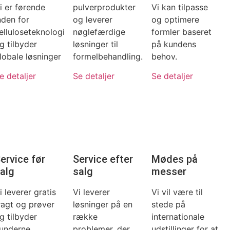
i er førende
pulverprodukter
Vi kan tilpasse
nden for
og leverer
og optimere
elluloseteknologi
nøglefærdige
formler baseret
g tilbyder
løsninger til
på kundens
lobale løsninger
formelbehandling.
behov.
e detaljer
Se detaljer
Se detaljer
ervice før
Service efter
Mødes på
alg
salg
messer
i leverer gratis
Vi leverer
Vi vil være til
ragt og prøver
løsninger på en
stede på
g tilbyder
række
internationale
underne
problemer, der
udstillinger for at