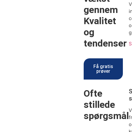
V
gennem
i
Kvalitet
c
o
og
g
tendenser
S
Få gratis
prøver
Ofte
S
s
stillede
V
spørgsmål
f
o
k