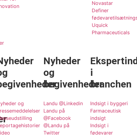
Novastar
novation
Definer
fødevaretilsætnings
Uquick
Pharmaceuticals
er
Nyheder
Nyheder
Ekspertind
og
og
i
begivenheder
begivenheder
branchen
yheder og
Landu @Linkedin
Indsigt i byggeri
ressemeddelelser
Landu på
Farmaceutisk
er
esseudstilling
@Facebook
indsigt
eportagehistorier
@Landu på
Indsigt i
ideo
Twitter
fødevarer