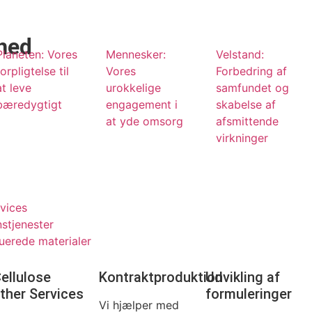
hed
Planeten: Vores
Mennesker:
Velstand:
forpligtelse til
Vores
Forbedring af
at leve
urokkelige
samfundet og
bæredygtigt
engagement i
skabelse af
at yde omsorg
afsmittende
virkninger
rvices
stjenester
ruerede materialer
ellulose
Kontraktproduktion
Udvikling af
ther Services
formuleringer
Vi hjælper med