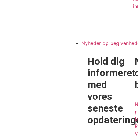
in
Nyheder og begivenhed
Hold dig
informeret
med
vores
N
seneste
p
opdatering
M
R
V