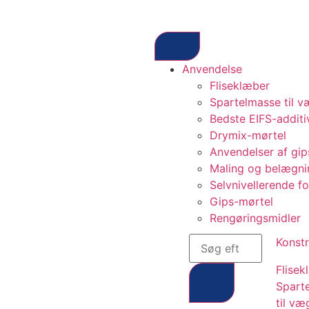
Anvendelse
Fliseklæber
Spartelmasse til 
Bedste EIFS-additi
Drymix-mørtel
Anvendelser af gip
Maling og belægni
Selvnivellerende fo
Gips-mørtel
Rengøringsmidler
Konstr
Flisek
Spart
til væ