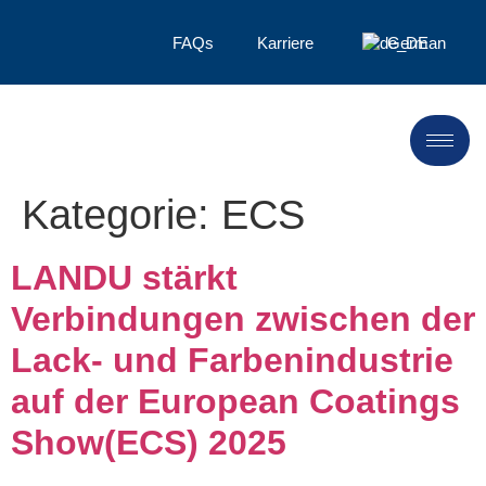
FAQs
Karriere
German
Kategorie:
ECS
LANDU stärkt
Verbindungen zwischen der
Lack- und Farbenindustrie
auf der European Coatings
Show(ECS) 2025