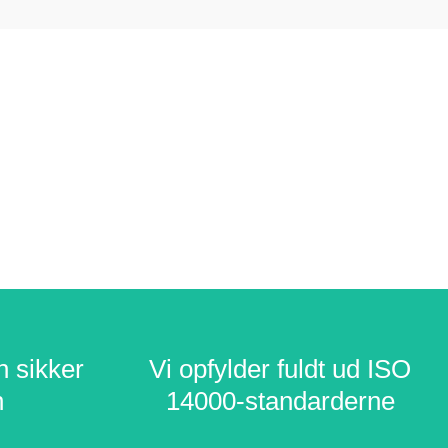
n sikker
n sikker
Vi opfylder fuldt ud ISO
Vi opfylder fuldt ud ISO
n
n
14000-standarderne
14000-standarderne