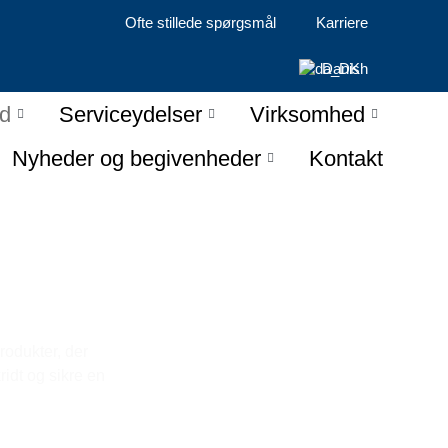
Ofte stillede spørgsmål
Karriere
Danish
d
Serviceydelser
Virksomhed
Nyheder og begivenheder
Kontakt
rodukter, der
idt og sikre en