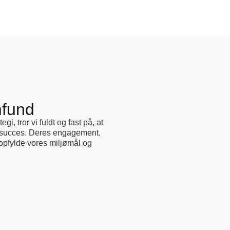
mfund
i, tror vi fuldt og fast på, at
s succes. Deres engagement,
 opfylde vores miljømål og