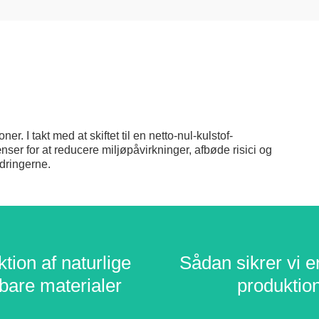
er. I takt med at skiftet til en netto-nul-kulstof-
grænser for at reducere miljøpåvirkninger, afbøde risici og
dringerne.
tion af naturlige
tion af naturlige
Sådan sikrer vi e
Sådan sikrer vi e
bare materialer
bare materialer
produktio
produktio