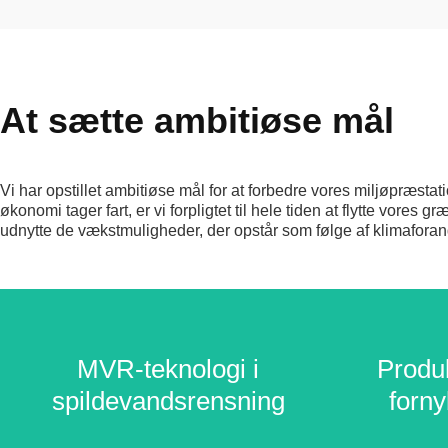
At sætte ambitiøse mål
Vi har opstillet ambitiøse mål for at forbedre vores miljøpræstation
økonomi tager fart, er vi forpligtet til hele tiden at flytte vores 
udnytte de vækstmuligheder, der opstår som følge af klimaforan
MVR-teknologi i
MVR-teknologi i
Produk
Produk
spildevandsrensning
spildevandsrensning
forny
forny