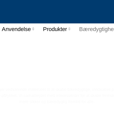
Anvendelse
Produkter
Bæredygtighe
Bæredygtighed i LANDU
 vedvarende materialer til at skabe bæredygtige, innovative p
aftrykket. Vi samarbejder med interessenter for at skabe fremskr
mere sikker og bæredygtig fremtid for alle.