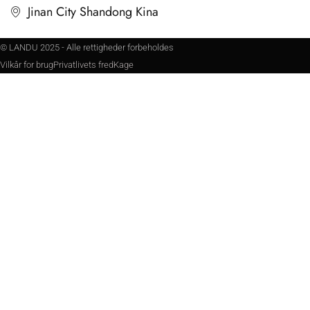
Jinan City Shandong Kina
© LANDU 2025 - Alle rettigheder forbeholdes
Vilkår for brug
Privatlivets fred
Kage