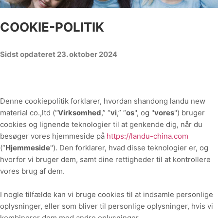
COOKIE-POLITIK
Sidst opdateret
23. oktober 2024
Denne cookiepolitik forklarer, hvordan
shandong landu new
material co.,ltd
(“
Virksomhed
,” “
vi
,” “
os
", og "
vores
") bruger
cookies og lignende teknologier til at genkende dig, når du
besøger vores hjemmeside på
https://landu-china.com
(“
Hjemmeside
"). Den forklarer, hvad disse teknologier er, og
hvorfor vi bruger dem, samt dine rettigheder til at kontrollere
vores brug af dem.
I nogle tilfælde kan vi bruge cookies til at indsamle personlige
oplysninger, eller som bliver til personlige oplysninger, hvis vi
kombinerer dem med andre oplysninger.