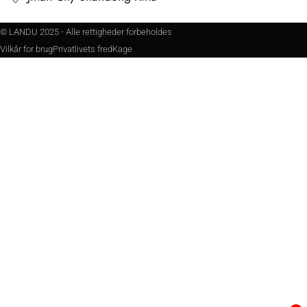
© LANDU 2025 - Alle rettigheder forbeholdes
Vilkår for brug
Privatlivets fred
Kage