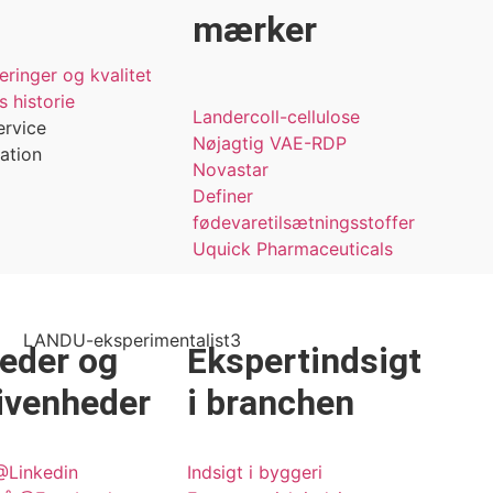
mærker
ceringer og kvalitet
 historie
Landercoll-cellulose
ervice
Nøjagtig VAE-RDP
ation
Novastar
Definer
fødevaretilsætningsstoffer
Uquick Pharmaceuticals
eder og
Ekspertindsigt
ivenheder
i branchen
@Linkedin
Indsigt i byggeri