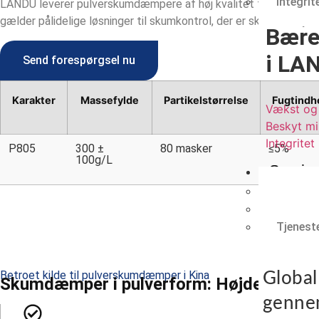
Integrit
LANDU leverer pulverskumdæmpere af høj kvalitet for at optime
gælder pålidelige løsninger til skumkontrol, der er skræddersyet 
Bære
i LA
Send forespørgsel nu
Karakter
Massefylde
Partikelstørrelse
Fugtindh
Vækst og 
Beskyt mi
Integritet
P805
300 ±
80 masker
≤5%
100g/L
Servic
Cellulos
Kontrak
Tjeneste
Betroet kilde til pulverskumdæmper i Kina
Global
Skumdæmper i pulverform: Højdepunkter
genn