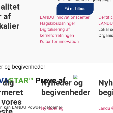
alitet
Få et tilbud
 af
LANDU Innovationscenter
Certifi
Flagskibsløsninger
LANDUs
kalier
Digitalisering af
Lokal s
kerneforretningen
Organis
Kultur for innovation
r og begivenheder
VA
STAR™
Prøve af
 dig
Nyheder og
Nyh
rmeret
begivenheder
beg
 vores
lier, kan LANDU Powder Defoamer
Nyheder og
Landu 
este