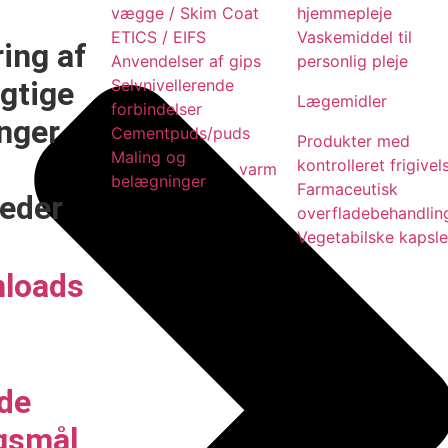
vægge / Skim Coat
hjemmepleje
ETICS / EIFS
Vaskemiddel til
ing af
Anvendelser af gips
personlig pleje
igtige
Selvnivellerende
Lægemidler
forbindelser
nger
Cementpuds/puds
Produkter med
Maling og
kontrolleret frigivel
varm
belægninger
Farmaceutisk
eder
overfladebehandlin
Vegetabilske kapsle
loads
ede
gsmål