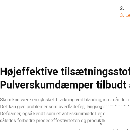
Le
Højeffektive tilsætningsstof
Pulverskumdæmper tilbudt
Skum kan være en uønsket bivirkning ved blanding, især når der e
Det kan give problemer som overfladefejl, langsommere bearbe
Bæredy
Defoamer, også kendt som et anti-skummiddel, er designet til a
Vækst o
således forbedre proceseffektiviteten og produktkvaliteten.
Beskyt m