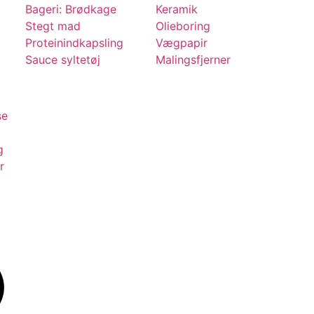
Bageri: Brødkage
Keramik
Stegt mad
Olieboring
Proteinindkapsling
Vægpapir
Sauce syltetøj
Malingsfjerner
se
g
r