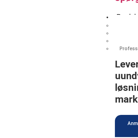
Produk
Pålidel
MHEC | 
Hydroxye
Profess
Lever
uund
løsni
mark
Anm