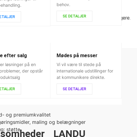
behov.
behandling.
Stabilisatorer og emulgatorer
SE DETALJER
DETALJER
Fjern indesluttet luft, så materialet kan hærde hurtigere.
e efter salg
Mødes på messer
rer løsninger på en
Vi vil være til stede på
problemer, der opstår
internationale udstillinger for
mpere
roduktsalg
at kommunikere direkte.
skumdæmper i Kina
DETALJER
SE DETALJER
mper
d- og premiumkvalitet
gøringsmidler, maling og belægninger
g: støtte
ksomheder
LANDU