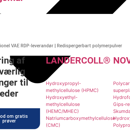
ter
ig HPMC-producent | Hydroxypropylmethylcellulose
HEMC Producent | Hydroxyethyl Methyl Cellulose
thylcellulose - pålidelig HEC-producent i Kina
ionel VAE RDP-leverandør | Redispergerbart polymerpulver
ing af
LANDER
COLL
®
NO
værlig
nger til
Hydroxypropyl-
Polycar
methylcellulose (HPMC)
superpl
eder
Hydroxyethyl-
Hydrofo
methylcellulose
Gips-re
(HEMC/MHEC)
Skumd
od om gratis
Natriumcarboxymethylcellulose
Hydroxy
prøver
(CMC)
Polypro