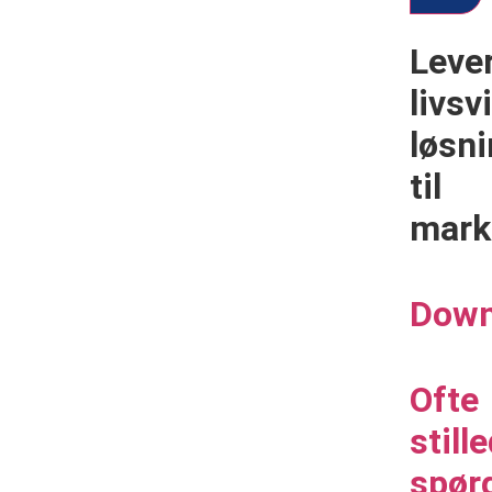
Lever
livsv
løsni
til
mark
Down
Ofte
still
spør