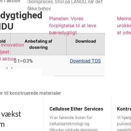
et i aktion
re din produktionsproces. Stol på LANDU, når det
til dine specifikke behov.
dygtighed
Planeten: Vores
Menne
NDU
forpligtelse til at leve
urokk
bæredygtigt
at yd
old
Anbefaling af
Download
innovation
dosering
ljøet
 i aktion
0.1~0.3%
Download TDS
eydelser
e Ether Services
tproduktionstjenester
r til konstruerede materialer
Cellulose Ether Services
Kontr
 vækst
 i ydeevne
Vi er førende inden for
Vi hjæ
em
celluloseteknologi og
pulverp
tilbyder globale løsninger
nøglefæ