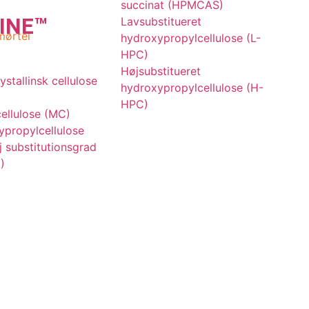
succinat (HPMCAS)
INE
™
Lavsubstitueret
mørtel
hydroxypropylcellulose (L-
HPC)
Højsubstitueret
ystallinsk cellulose
hydroxypropylcellulose (H-
HPC)
ellulose (MC)
propylcellulose
 substitutionsgrad
)