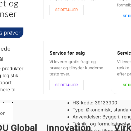
et og
formel
Forbedret produktkvalitet
SE DETALJER
nser
SE 
Sørg for en glat, ensartet konsistens i slutproduktet ved
at eliminere skumrelaterede fejl.
is prøver
llede
Service før salg
Servic
ål
Vi leverer gratis fragt og
Vi leve
prøver og tilbyder kunderne
række 
e produkter
g funktioner for pulverskumdæ
testprøver.
efter p
 logistik
upport
Pålidelig leverandør af pulver
SE DETALJER
SE 
Resumé af skumdæ
ere til
CAS-NR.: 9004-65-3
HS-kode: 39123900
mhed
Type: Økonomisk, standar
ion
Anvendelser: Byggeri, ren
Teknik- og formuleringslau
U Global
Innovation
Vir
OEM-mærke tilgængeligt