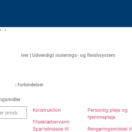
else
æber
masse til vægge / Skim Coat
IFS-additiver | Udvendigt isolerings- og finishsystem
mørtel
lser af gips
og belægninger
erandør af pulverskumdæ
llerende forbindelser
rtel
jem
ngsmidler
Konstruktion
Personlig pleje og
hjemmepleje
Fliseklæber
varm
Spartelmasse til
Rengøringsmiddel ti