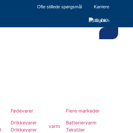
Ofte stillede spørgsmål
Karriere
Danish
mper
Fødevarer
Flere markeder
Drikkevarer
Batterier
varm
varm
l
Drikkevarer
Tekstiler