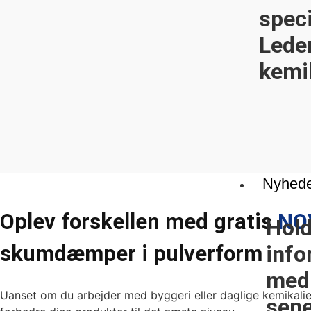
speci
Leder
kemi
Nyhede
Oplev forskellen med gratis
NO
Hold
info
skumdæmper i pulverform
med
Uanset om du arbejder med byggeri eller daglige kemika
sen