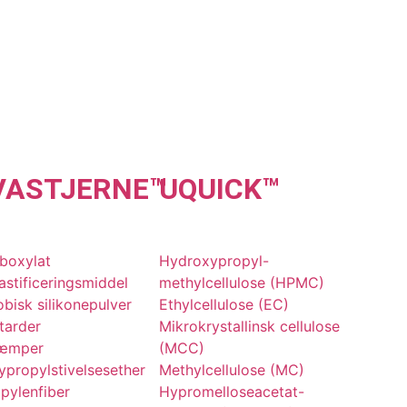
VA
STJERNE
™
UQU
ICK
™
boxylat
Hydroxypropyl-
astificeringsmiddel
methylcellulose (HPMC)
bisk silikonepulver
Ethylcellulose (EC)
tarder
Mikrokrystallinsk cellulose
æmper
(MCC)
propylstivelsesether
Methylcellulose (MC)
pylenfiber
Hypromelloseacetat-