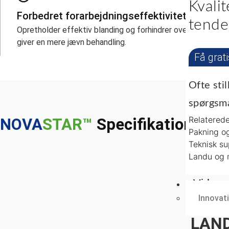
Kvalit
Forbedret forarbejdningseffektivitet
tende
Opretholder effektiv blanding og forhindrer overløb, hvilket
giver en mere jævn behandling.
Få grat
Ofte sti
spørgsm
Relatered
NOVA
STAR™
Specifikationer o
Pakning og
Teknisk s
Landu og m
Virkso
Innovat
LAND