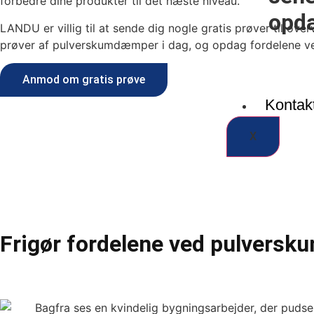
forbedre dine produkter til det næste niveau.
opda
LANDU er villig til at sende dig nogle gratis prøver til o
prøver af pulverskumdæmper i dag, og opdag fordelene v
Anmod om gratis prøve
Kontak
X
Frigør fordelene ved pulversk