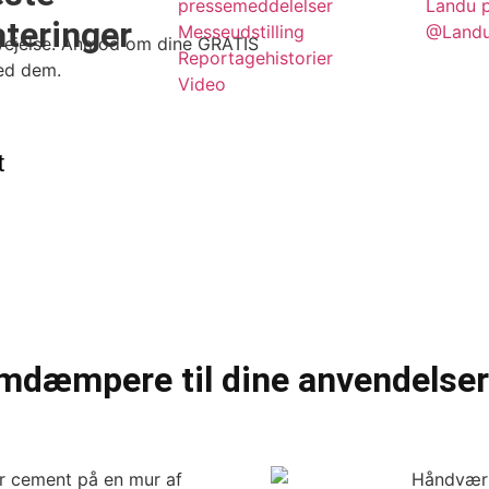
pressemeddelelser
Landu 
teringer
Messeudstilling
@Landu
vervejelse. Anmod om dine GRATIS
Reportagehistorier
ed dem.
Video
t
umdæmpere til dine anvendelser