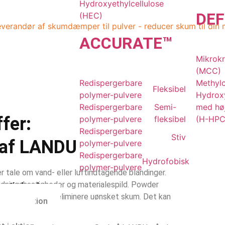
Hydroxyethylcellulose
DE
F
(HEC)
verandør af skumdæmper til pulver - reducer skum til din 
ACCU
RATE
™
Mikrokr
(MCC)
Redispergerbare
Methylc
Fleksibel
polymer-pulvere
Hydroxy
Redispergerbare
Semi-
med høj
fer:
polymer-pulvere
fleksibel
(H-HPC
Redispergerbare
Stiv
 af LANDU
polymer-pulvere
Redispergerbare
Hydrofobisk
polymer-pulvere
r tale om vand- eller luftindtagende blandinger.
jdningshastigheder og materialespild. Powder
gtighed
t kontrollere og eliminere uønsket skum. Det kan
g innovation
iljøet