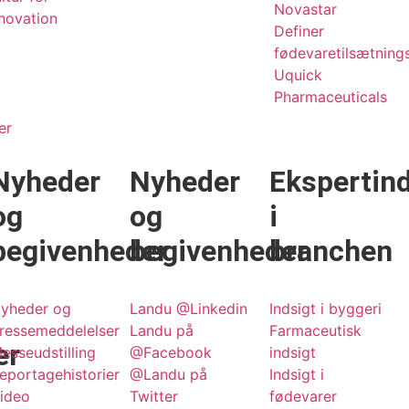
Novastar
novation
Definer
fødevaretilsætnings
Uquick
Pharmaceuticals
er
Nyheder
Nyheder
Ekspertind
og
og
i
begivenheder
begivenheder
branchen
yheder og
Landu @Linkedin
Indsigt i byggeri
ressemeddelelser
Landu på
Farmaceutisk
er
esseudstilling
@Facebook
indsigt
eportagehistorier
@Landu på
Indsigt i
ideo
Twitter
fødevarer