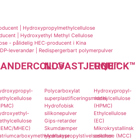
oducent | Hydroxypropylmethylcellulose
cent | Hydroxyethyl Methyl Cellulose
ose - pålidelig HEC-producent i Kina
RDP-leverandør | Redispergerbart polymerpulver
LANDER
COLL
NOVA
®
STJERNE
UQU
ICK
™
™
ydroxypropyl-
Polycarboxylat
Hydroxypropyl-
thylcellulose
superplastificeringsmiddel
methylcellulose
HPMC)
Hydrofobisk
(HPMC)
ydroxyethyl-
silikonepulver
Ethylcellulose
thylcellulose
Gips-retarder
(EC)
HEMC/MHEC)
Skumdæmper
Mikrokrystallinsk
atriumcarboxymethylcellulose
Hydroxypropylstivelsesether
cellulose (MCC)