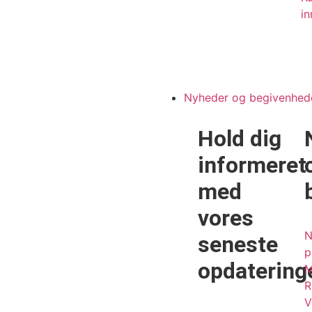
in
Nyheder og begivenhed
Hold dig
informeret
med
vores
N
seneste
p
opdatering
M
R
V