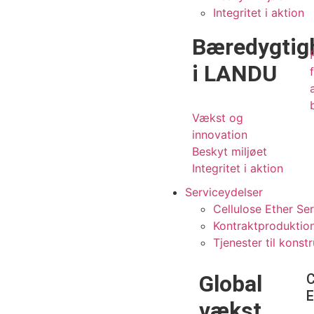
Integritet i aktion
Bæredygtig
i LANDU
Vækst og
innovation
Beskyt miljøet
Integritet i aktion
Serviceydelser
Cellulose Ether Se
Kontraktproduktion
Tjenester til konst
Global
C
E
vækst