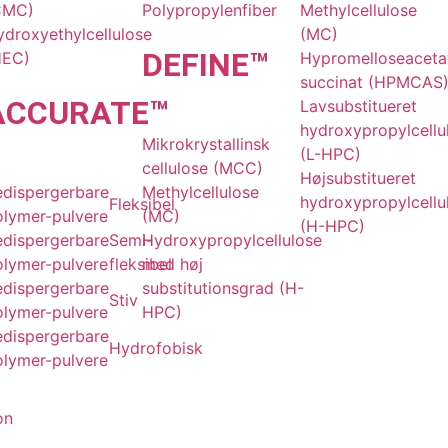
CMC)
Polypropylenfiber
Methylcellulose
droxyethylcellulose
(MC)
DE
FINE
™
HEC)
Hypromelloseaceta
succinat (HPMCAS
ACCU
RATE
™
Lavsubstitueret
hydroxypropylcellu
Mikrokrystallinsk
(L-HPC)
cellulose (MCC)
Højsubstitueret
edispergerbare
Methylcellulose
hydroxypropylcellu
Fleksibel
olymer-pulvere
(MC)
(H-HPC)
edispergerbare
Semi-
Hydroxypropylcellulose
olymer-pulvere
fleksibel
med høj
edispergerbare
substitutionsgrad (H-
Stiv
olymer-pulvere
HPC)
edispergerbare
Hydrofobisk
olymer-pulvere
on