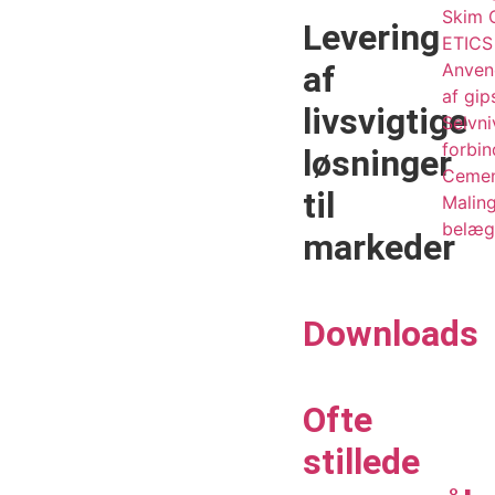
Skim 
Levering
ETICS 
af
Anven
af gip
livsvigtige
Selvni
forbin
løsninger
Cemen
til
Malin
belæg
markeder
Downloads
Ofte
stillede