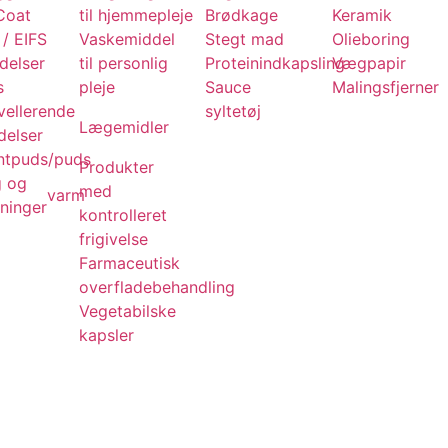
Coat
til hjemmepleje
Brødkage
Keramik
/ EIFS
Vaskemiddel
Stegt mad
Olieboring
delser
til personlig
Proteinindkapsling
Vægpapir
s
pleje
Sauce
Malingsfjerner
vellerende
syltetøj
Lægemidler
delser
tpuds/puds
Produkter
g og
med
varm
ninger
kontrolleret
frigivelse
Farmaceutisk
overfladebehandling
Vegetabilske
kapsler