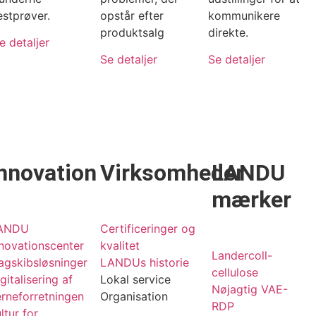
estprøver.
opstår efter
kommunikere
produktsalg
direkte.
e detaljer
Se detaljer
Se detaljer
nnovation
Virksomheder
LANDU
mærker
ANDU
Certificeringer og
novationscenter
kvalitet
Landercoll-
agskibsløsninger
LANDUs historie
cellulose
gitalisering af
Lokal service
Nøjagtig VAE-
rneforretningen
Organisation
RDP
ltur for