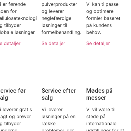
i er førende
pulverprodukter
Vi kan tilpasse
nden for
og leverer
og optimere
elluloseteknologi
nøglefærdige
formler baseret
g tilbyder
løsninger til
på kundens
lobale løsninger
formelbehandling.
behov.
e detaljer
Se detaljer
Se detaljer
ervice før
Service efter
Mødes på
alg
salg
messer
i leverer gratis
Vi leverer
Vi vil være til
ragt og prøver
løsninger på en
stede på
g tilbyder
række
internationale
underne
problemer, der
udstillinger for at