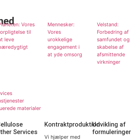
hed
Planeten: Vores
Mennesker:
Velstand:
forpligtelse til
Vores
Forbedring af
at leve
urokkelige
samfundet og
bæredygtigt
engagement i
skabelse af
at yde omsorg
afsmittende
virkninger
rvices
stjenester
ruerede materialer
ellulose
Kontraktproduktion
Udvikling af
ther Services
formuleringer
Vi hjælper med