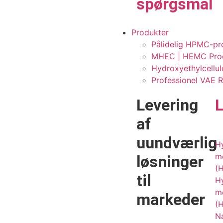
spørgsmål
Produkter
Pålidelig HPMC-pr
MHEC | HEMC Produ
Hydroxyethylcellul
Professionel VAE 
Levering
af
uundværlig
H
me
løsninger
(
til
H
me
markeder
(
N