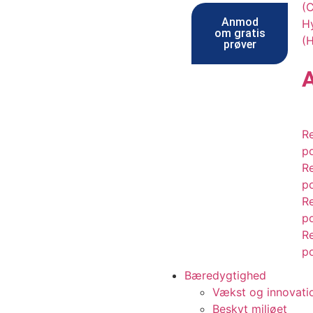
(
Anmod
Hy
om gratis
(
prøver
R
p
R
p
R
p
R
p
Bæredygtighed
Vækst og innovati
Beskyt miljøet