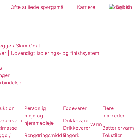
Ofte stillede spørgsmål
Karriere
Danish
vægge / Skim Coat
ver | Udvendigt isolerings- og finishsystem
s
nger
rbindelser
uktion
Personlig
Fødevarer
Flere
pleje og
markeder
læber
varm
Drikkevarer
hjemmepleje
varm
elmasse
Drikkevarer
Batterier
varm
gge /
Rengøringsmiddel
Bageri:
Tekstiler