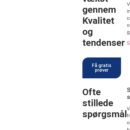
V
gennem
i
Kvalitet
c
o
og
g
tendenser
S
Få gratis
prøver
Ofte
S
s
stillede
V
spørgsmål
f
o
k