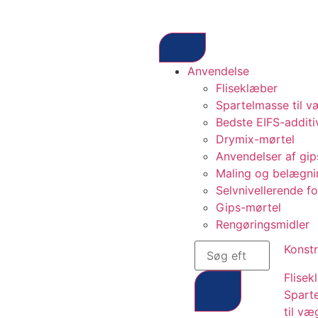
Anvendelse
Fliseklæber
Spartelmasse til 
Bedste EIFS-additi
Drymix-mørtel
Anvendelser af gip
Maling og belægni
Selvnivellerende fo
Gips-mørtel
Rengøringsmidler
Konstr
Flisek
Spart
til væ