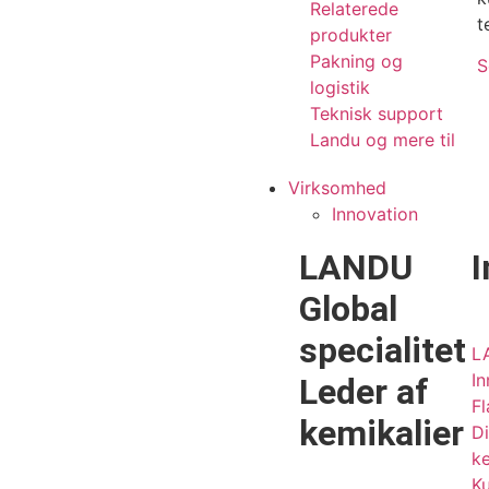
Relaterede
t
produkter
Pakning og
S
logistik
Teknisk support
Landu og mere til
Virksomhed
Innovation
LANDU
I
Global
specialitet
L
In
Leder af
Fl
kemikalier
Di
ke
Ku