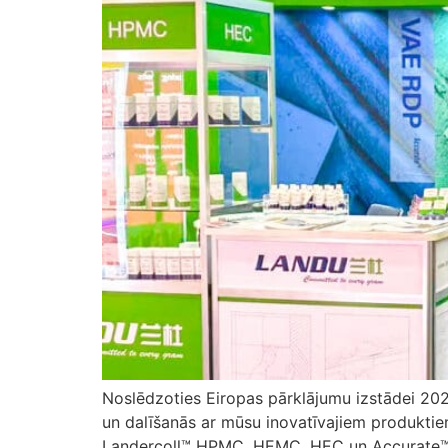
Noslēdzoties Eiropas pārklājumu izstādei 202
un dalīšanās ar mūsu inovatīvajiem produktie
Landercoll™ HPMC, HEMC, HEC un Accurate™ V