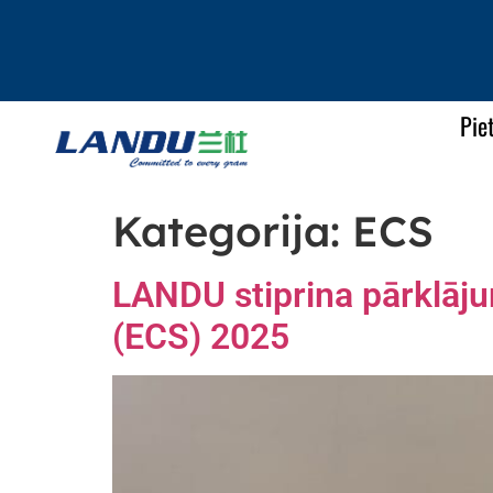
Pie
Kategorija:
ECS
LANDU stiprina pārklāju
(ECS) 2025