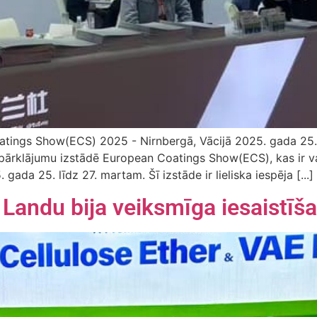
oatings Show(ECS) 2025 - Nirnbergā, Vācijā 2025. gada 25
 pārklājumu izstādē European Coatings Show(ECS), kas ir v
ada 25. līdz 27. martam. Šī izstāde ir lieliska iespēja [...]
ndu bija veiksmīga iesaistīš