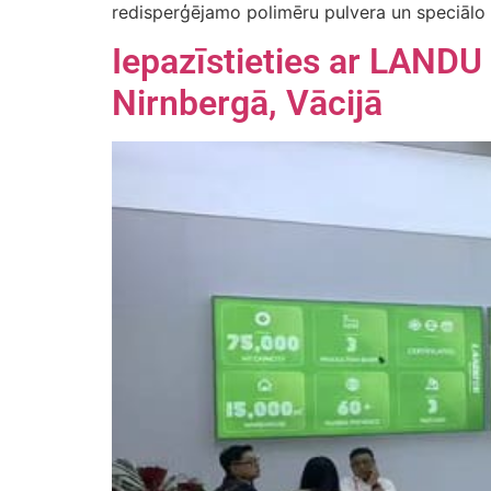
redisperģējamo polimēru pulvera un speciālo pi
Iepazīstieties ar LAND
Nirnbergā, Vācijā