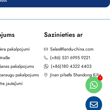
Sūtīt
ojums
Sazinieties ar
tera pakalpojumi
Sales@landu-china.com
strāde
(+86) 531 6995 9221
šanas pakalpojums
(+86)180 4322 4403
paraugu pakalpojums
Jinan pilsēta Shandong Ķīna
tie jautājumi