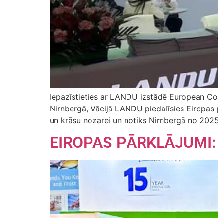
Iepazīstieties ar LANDU izstādē European C
Nirnbergā, Vācijā LANDU piedalīsies Eiropas
un krāsu nozarei un notiks Nirnbergā no 2025. g
EIROPAS PĀRKLĀJUMI: La