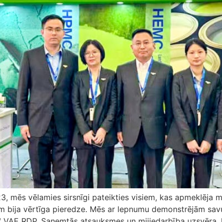
3, mēs vēlamies sirsnīgi pateikties visiem, kas apmeklēja 
m bija vērtīga pieredze. Mēs ar lepnumu demonstrējām savu
AE RDP. Saņemtās atsauksmes un mijiedarbība uzsvēra, ka