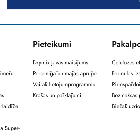
Pieteikumi
Pakalp
Drymix javas maisījums
Celulozes ē
limēru
Personīgā un mājas aprūpe
Formulas iz
Vairāk lietojumprogrammu
Pirmspārdo
as
Krāsas un pārklājumi
Bezmaksas 
laidība
Biežāk uzdo
a Super-