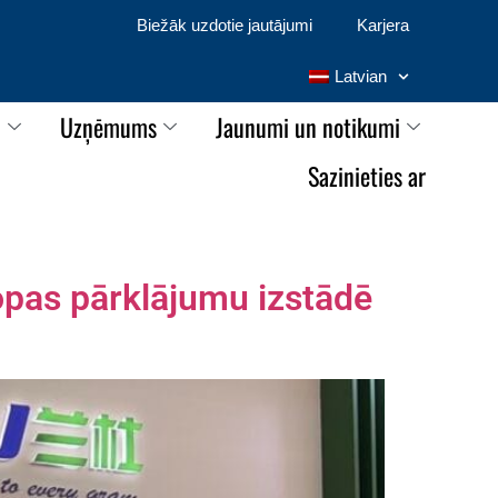
Biežāk uzdotie jautājumi
Karjera
Latvian
i
Uzņēmums
Jaunumi un notikumi
Sazinieties ar
opas pārklājumu izstādē