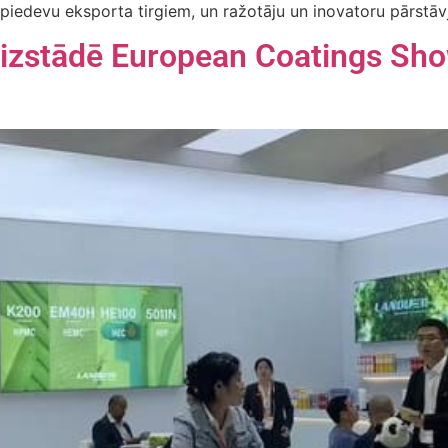
edevu eksporta tirgiem, un ražotāju un inovatoru pārstāvji, 
U izstādē European Coatings Sh