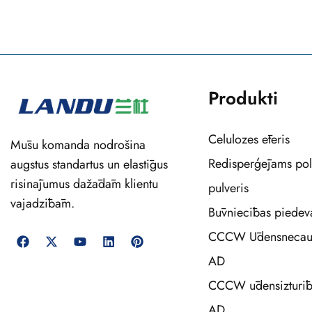
Produkti
Celulozes ēteris
Mūsu komanda nodrošina
Redisperģējams po
augstus standartus un elastīgus
risinājumus dažādām klientu
pulveris
vajadzībām.
Būvniecības piedev
CCCW Ūdensnecaur
AD
CCCW ūdensizturīb
AD