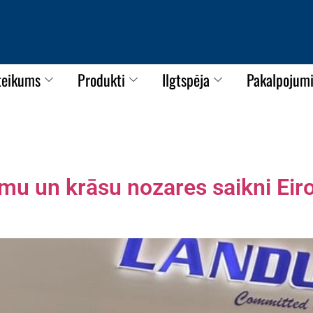
teikums
Produkti
Ilgtspēja
Pakalpojum
mu un krāsu nozares saikni Eir