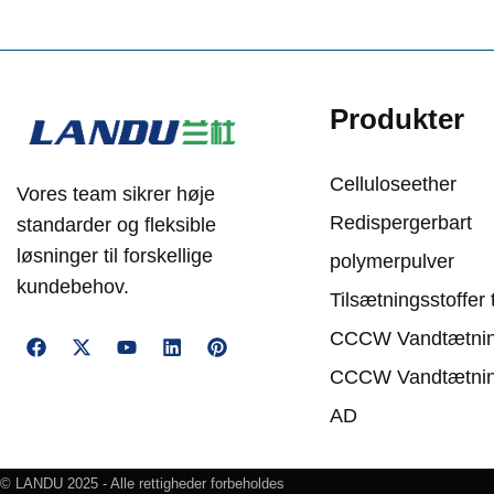
Produkter
Celluloseether
Vores team sikrer høje
Redispergerbart
standarder og fleksible
løsninger til forskellige
polymerpulver
kundebehov.
Tilsætningsstoffer t
CCCW Vandtætni
CCCW Vandtætnin
AD
© LANDU 2025 - Alle rettigheder forbeholdes