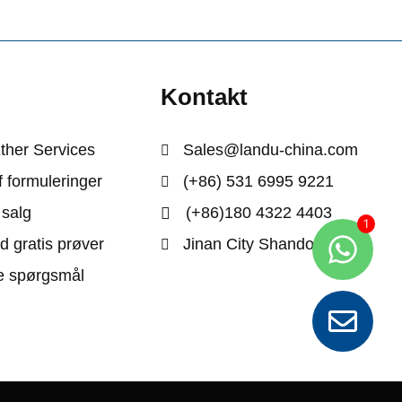
e
Kontakt
Ether Services
Sales@landu-china.com
f formuleringer
(+86) 531 6995 9221
 salg
(+86)180 4322 4403
d gratis prøver
Jinan City Shandong Kina
de spørgsmål