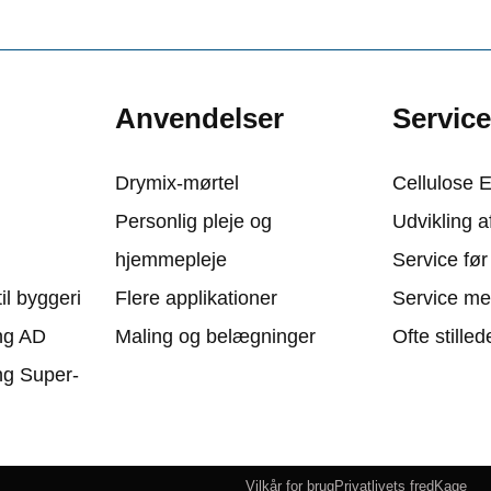
Anvendelser
Servic
Drymix-mørtel
Cellulose 
Personlig pleje og
Udvikling a
hjemmepleje
Service før
il byggeri
Flere applikationer
Service me
ng AD
Maling og belægninger
Ofte stille
g Super-
Vilkår for brug
Privatlivets fred
Kage